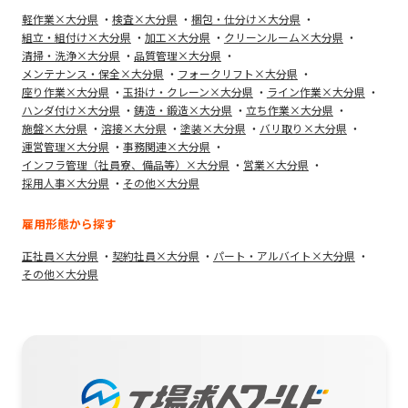
軽作業×大分県
検査×大分県
梱包・仕分け×大分県
組立・組付け×大分県
加工×大分県
クリーンルーム×大分県
清掃・洗浄×大分県
品質管理×大分県
メンテナンス・保全×大分県
フォークリフト×大分県
座り作業×大分県
玉掛け・クレーン×大分県
ライン作業×大分県
ハンダ付け×大分県
鋳造・鍛造×大分県
立ち作業×大分県
施盤×大分県
溶接×大分県
塗装×大分県
バリ取り×大分県
運営管理×大分県
事務関連×大分県
インフラ管理（社員寮、備品等）×大分県
営業×大分県
採用人事×大分県
その他×大分県
雇用形態から探す
正社員×大分県
契約社員×大分県
パート・アルバイト×大分県
その他×大分県