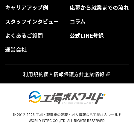
佐賀県
キャリアアップ例
応募から就業までの流れ
和歌山県
山口県
徳島県
長崎県
スタッフインタビュー
コラム
大分県
よくあるご質問
公式LINE登録
熊本県
運営会社
宮崎県
鹿児島県
利用規約
個人情報保護方針
企業情報
沖縄県
© 2012-
2026
工場・製造業の転職・求人情報なら工場求人ワールド
WORLD INTEC CO.,LTD. ALL RIGHTS RESERVED.