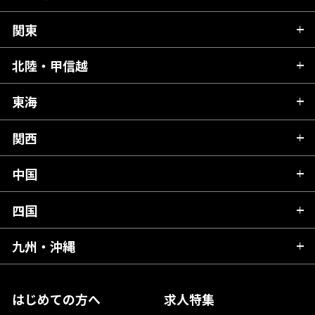
関東
北海道
青森県
北陸・甲信越
茨城県
秋田県
栃木県
東海
新潟県
山形県
群馬県
富山県
関西
岐阜県
岩手県
埼玉県
石川県
静岡県
中国
滋賀県
宮城県
千葉県
福井県
愛知県
京都府
四国
広島県
福島県
東京都
山梨県
三重県
大阪府
岡山県
九州・沖縄
愛媛県
神奈川県
長野県
兵庫県
鳥取県
香川県
福岡県
はじめての方へ
求人特集
奈良県
島根県
高知県