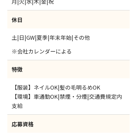
月|火|水|木|金|祝
休日
土|日|GW|夏季|年末年始|その他
※会社カレンダーによる
特徴
【服装】ネイルOK|髪の毛明るめOK
【環境】車通勤OK|禁煙・分煙|交通費規定内
支給
応募資格