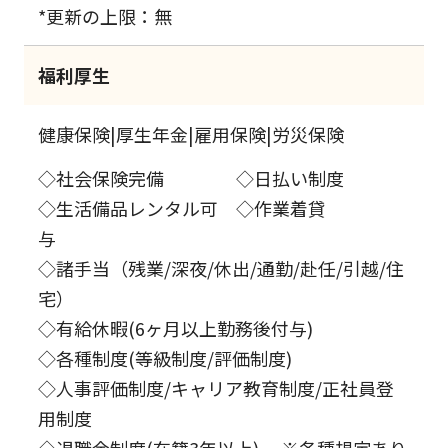
*更新の上限：無
福利厚生
健康保険|厚生年金|雇用保険|労災保険
◇社会保険完備 ◇日払い制度
◇生活備品レンタル可 ◇作業着貸
与
◇諸手当（残業/深夜/休出/通勤/赴任/引越/住
宅）
◇有給休暇(6ヶ月以上勤務後付与)
◇各種制度(等級制度/評価制度)
◇人事評価制度/キャリア教育制度/正社員登
用制度