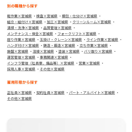
別の職種から探す
軽作業×宮城県
検査×宮城県
梱包・仕分け×宮城県
組立・組付け×宮城県
加工×宮城県
クリーンルーム×宮城県
清掃・洗浄×宮城県
品質管理×宮城県
メンテナンス・保全×宮城県
フォークリフト×宮城県
座り作業×宮城県
玉掛け・クレーン×宮城県
ライン作業×宮城県
ハンダ付け×宮城県
鋳造・鍛造×宮城県
立ち作業×宮城県
施盤×宮城県
溶接×宮城県
塗装×宮城県
バリ取り×宮城県
運営管理×宮城県
事務関連×宮城県
インフラ管理（社員寮、備品等）×宮城県
営業×宮城県
採用人事×宮城県
その他×宮城県
雇用形態から探す
正社員×宮城県
契約社員×宮城県
パート・アルバイト×宮城県
その他×宮城県