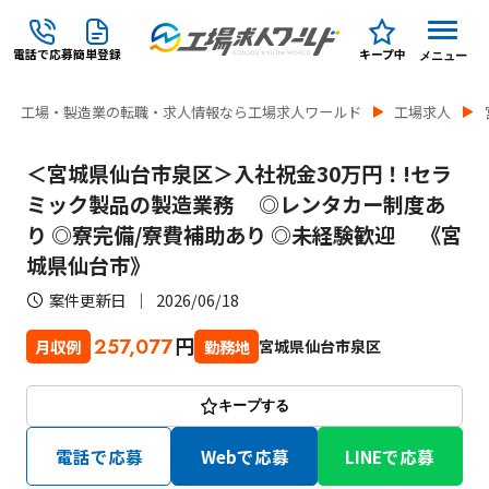
電話で応募
簡単登録
キープ中
メニュー
工場・製造業の転職・求人情報なら工場求人ワールド
工場求人
＜宮城県仙台市泉区＞入社祝金30万円！!セラ
ミック製品の製造業務 ◎レンタカー制度あ
り ◎寮完備/寮費補助あり ◎未経験歓迎 《宮
城県仙台市》
案件更新日
2026/06/18
円
257,077
宮城県仙台市泉区
月収例
勤務地
キープする
電話で応募
Webで応募
LINEで応募