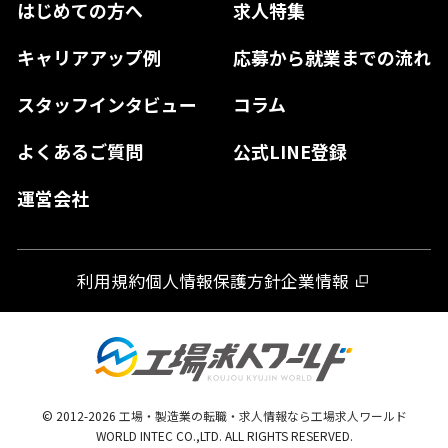
はじめての方へ
求人特集
奈良県
島根県
高知県
佐賀県
キャリアアップ例
応募から就業までの流れ
和歌山県
山口県
徳島県
長崎県
スタッフインタビュー
コラム
大分県
よくあるご質問
公式LINE登録
熊本県
運営会社
宮崎県
鹿児島県
利用規約
個人情報保護方針
企業情報
沖縄県
© 2012-
2026
工場・製造業の転職・求人情報なら工場求人ワールド
WORLD INTEC CO.,LTD. ALL RIGHTS RESERVED.