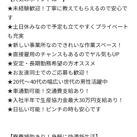
★未経験歓迎！丁寧に教えてもらえるので安心で
す
★土日休みなので予定も立てやすくプライベート
も充実
★新しい事業所なのできれいな作業スペース！
★直接雇用のチャンスもあるのでヤル気もUP
★安定・長期勤務希望の方オススメ
★お友達同士でのご応募も歓迎！
★20代～40代の幅広い世代の男性活躍中
★車通勤可能！交通費支給あり！
★入社半年で生産協力金最大30万円支給あり！
★日払い可能！ピンチの時も安心です
【寮費補助あり！身軽に快適新生活】