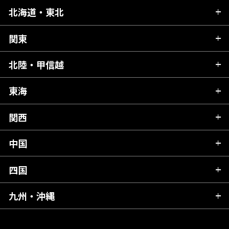
北海道・東北
関東
北海道
青森県
北陸・甲信越
茨城県
秋田県
栃木県
東海
新潟県
山形県
群馬県
富山県
関西
岐阜県
岩手県
埼玉県
石川県
静岡県
中国
滋賀県
宮城県
千葉県
福井県
愛知県
京都府
四国
広島県
福島県
東京都
山梨県
三重県
大阪府
岡山県
九州・沖縄
愛媛県
神奈川県
長野県
兵庫県
鳥取県
香川県
福岡県