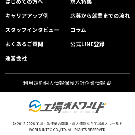
はじめての方へ
求人特集
奈良県
島根県
高知県
佐賀県
キャリアアップ例
応募から就業までの流れ
和歌山県
山口県
徳島県
長崎県
スタッフインタビュー
コラム
大分県
よくあるご質問
公式LINE登録
熊本県
運営会社
宮崎県
鹿児島県
利用規約
個人情報保護方針
企業情報
沖縄県
© 2012-
2026
工場・製造業の転職・求人情報なら工場求人ワールド
WORLD INTEC CO.,LTD. ALL RIGHTS RESERVED.