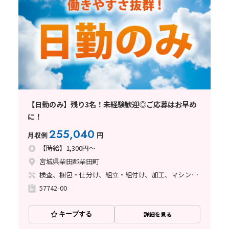
【日勤のみ】残り3名！未経験歓迎◎ご応募はお早め
に！
255,040
月収例
円
【時給】1,300円～
宮城県柴田郡柴田町
検査、梱包・仕分け、組立・組付け、加工、マシンオペレーター、フォークリフト、玉掛け・クレーン、立ち作業、塗装
57742-00
キープする
詳細を見る