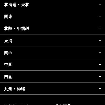
北海道・東北
関東
北海道
青森県
北陸・甲信越
茨城県
秋田県
栃木県
東海
新潟県
山形県
群馬県
富山県
関西
岐阜県
岩手県
埼玉県
石川県
静岡県
中国
滋賀県
宮城県
千葉県
福井県
愛知県
京都府
四国
広島県
福島県
東京都
山梨県
三重県
大阪府
岡山県
九州・沖縄
愛媛県
神奈川県
長野県
兵庫県
鳥取県
香川県
福岡県