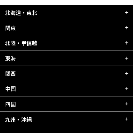
北海道・東北
関東
北海道
青森県
北陸・甲信越
茨城県
秋田県
栃木県
東海
新潟県
山形県
群馬県
富山県
関西
岐阜県
岩手県
埼玉県
石川県
静岡県
中国
滋賀県
宮城県
千葉県
福井県
愛知県
京都府
四国
広島県
福島県
東京都
山梨県
三重県
大阪府
岡山県
九州・沖縄
愛媛県
神奈川県
長野県
兵庫県
鳥取県