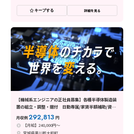
キープする
詳細を見る
【機械系エンジニアの正社員募集】各種半導体製造装
置の組立・調整・据付 日勤専属/家賃半額補助/資格
取得支援あり 未経験者歓迎＜宮城県大和町＞
292,813
月収例
円
【月給】240,000円～
宮城県黒川郡大和町