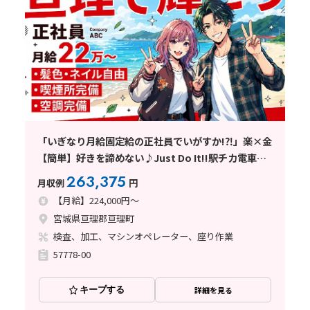
「いぎなり月給固定給の正社員でいがすか!⁈」楽×金
【簡単】好きを諦めない♪Just Do It!!駅チカ電車通
勤OK♪
263,375
月収例
円
【月給】224,000円～
宮城県亘理郡亘理町
検査、加工、マシンオペレーター、座り作業
57778-00
キープする
詳細を見る