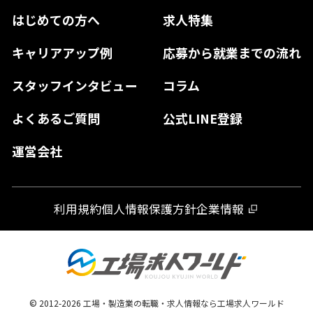
香川県
福岡県
はじめての方へ
求人特集
奈良県
島根県
高知県
佐賀県
キャリアアップ例
応募から就業までの流れ
和歌山県
山口県
徳島県
長崎県
スタッフインタビュー
コラム
大分県
よくあるご質問
公式LINE登録
熊本県
運営会社
宮崎県
鹿児島県
利用規約
個人情報保護方針
企業情報
沖縄県
© 2012-
2026
工場・製造業の転職・求人情報なら工場求人ワールド