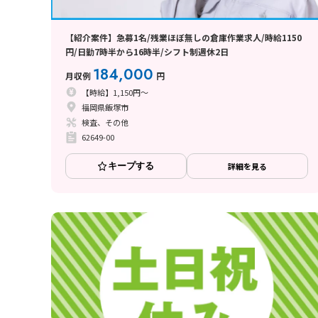
【紹介案件】急募1名/残業ほぼ無しの倉庫作業求人/時給1150
円/日勤7時半から16時半/シフト制週休2日
184,000
月収例
円
【時給】1,150円～
福岡県飯塚市
検査、その他
62649-00
キープする
詳細を見る