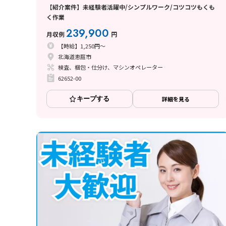
【紹介案件】未経験者活躍中/シンプルワーク/コツコツもくも
く作業
239,900
月収例
円
【時給】1,250円～
北海道恵庭市
検査、梱包・仕分け、マシンオペレーター
62652-00
キープする
詳細を見る