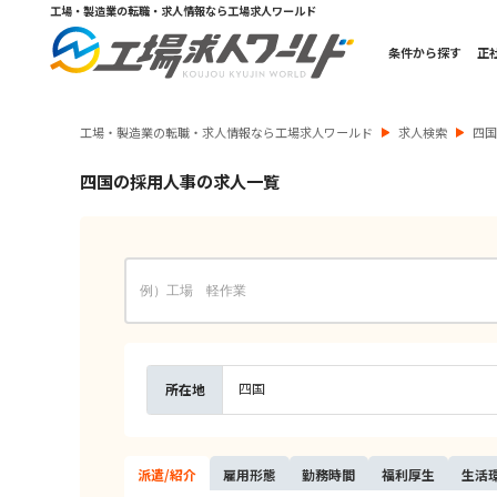
工場・製造業の転職・求人情報なら工場求人ワールド
条件から探す
正
工場・製造業の転職・求人情報なら工場求人ワールド
求人検索
四
四国の採用人事の求人一覧
四国
所在地
派遣/
紹介
雇用
形態
勤務
時間
福利
厚生
生活