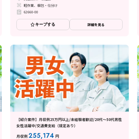
軽作業、梱包・仕分け
62660-00
キープする
詳細を見る
【紹介案件】月収例25万円以上/未経験者歓迎/20代～50代男性
女性活躍中/交通費支給（規定あり）
255,174
月収例
円