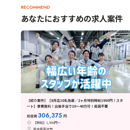
RECOMMEND
あなたにおすすめの求人案件
【紹介案件】【8月迄10名急募／2ヶ月特別時給1900円！スタ
ート】寮費無料！出張手当で30～40万可！英語不要
306,375
月収例
円
【時給】1,900円～
熊本県菊池市