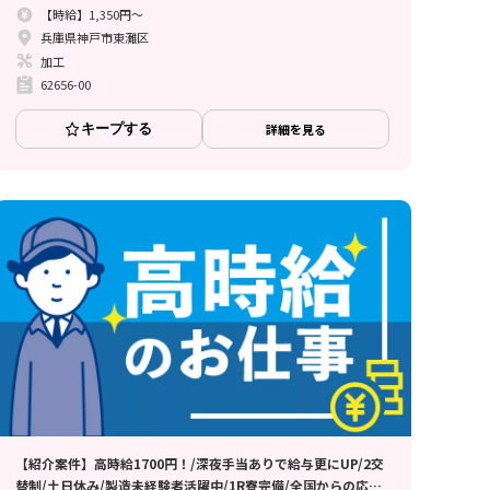
【時給】1,350円～
兵庫県神戸市東灘区
加工
62656-00
キープする
詳細を見る
【紹介案件】高時給1700円！/深夜手当ありで給与更にUP/2交
替制/土日休み/製造未経験者活躍中/1R寮完備/全国からの応募