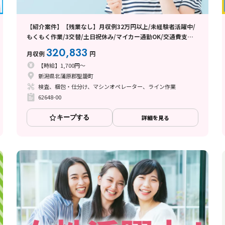
【紹介案件】【残業なし】月収例32万円以上/未経験者活躍中/
もくもく作業/3交替/土日祝休み/マイカー通勤OK/交通費支給
あり/日払い・週払い制度あり
320,833
月収例
円
【時給】1,700円～
新潟県北蒲原郡聖籠町
検査、梱包・仕分け、マシンオペレーター、ライン作業
62648-00
キープする
詳細を見る