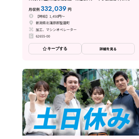
50代活躍中/交通費支給（規定あり）/日払い・週払い制度あり
332,039
月収例
円
【時給】1,450円～
新潟県北蒲原郡聖籠町
加工、マシンオペレーター
62655-00
キープする
詳細を見る