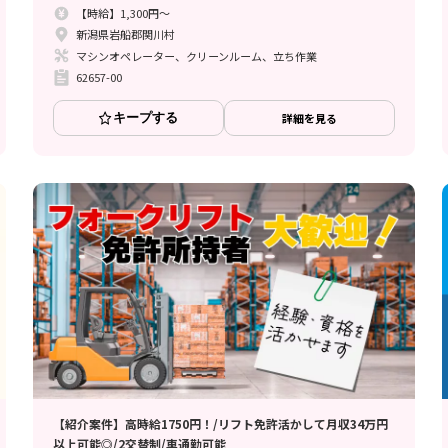
【時給】1,300円～
新潟県岩船郡関川村
マシンオペレーター、クリーンルーム、立ち作業
62657-00
キープする
詳細を見る
【紹介案件】高時給1750円！/リフト免許活かして月収34万円
以上可能◎/2交替制/車通勤可能