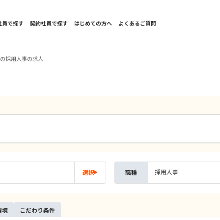
社員で探す
契約社員で探す
はじめての方へ
よくあるご質問
国の採用人事の求人
採用人事
選択
職種
環境
こだ
わり
条件