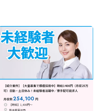
【紹介案件】【大量募集で積極採用中】時給1400円（月収25万
可）日勤・土日休み！未経験者活躍中／寮手配可能求人
254,100
月収例
円
【時給】1,400円～
熊本県菊池市