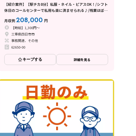
【紹介案件】【駅チカ8分】私服・ネイル・ピアスOK！/シフト
休日のコールセンターで私用も楽に済ませられる♪/残業ほぼな
し
208,000
月収例
円
【時給】1,300円～
三重県四日市市
事務関連、その他
62650-00
キープする
詳細を見る