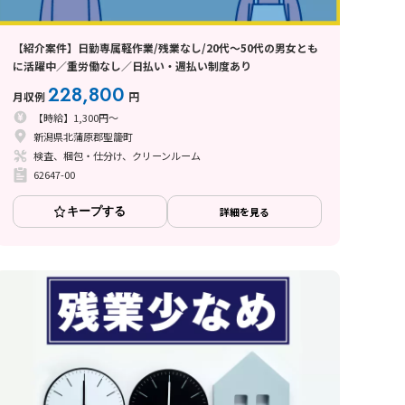
【紹介案件】日勤専属軽作業/残業なし/20代～50代の男女とも
に活躍中／重労働なし／日払い・週払い制度あり
228,800
月収例
円
【時給】1,300円～
新潟県北蒲原郡聖籠町
検査、梱包・仕分け、クリーンルーム
62647-00
キープする
詳細を見る