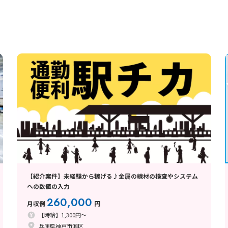
【紹介案件】未経験から稼げる♪金属の線材の検査やシステム
への数値の入力
260,000
月収例
円
【時給】1,300円～
兵庫県神戸市灘区