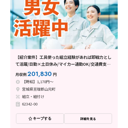
【紹介案件】工具使った組立経験があれば即戦力とし
て活躍/日勤×土日休み/マイカー通勤OK/交通費支給
あり
201,830
月収例
円
【時給】1,170円～
宮城県亘理郡山元町
組立・組付け
62342-00
キープする
詳細を見る