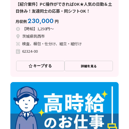
【紹介案件】PC操作ができればOK★人気の日勤＆土
日休み！友達同士の応募・同シフトOK！
230,000
月収例
円
【時給】1,250円～
茨城県筑西市
検査、梱包・仕分け、組立・組付け
62324-00
キープする
詳細を見る