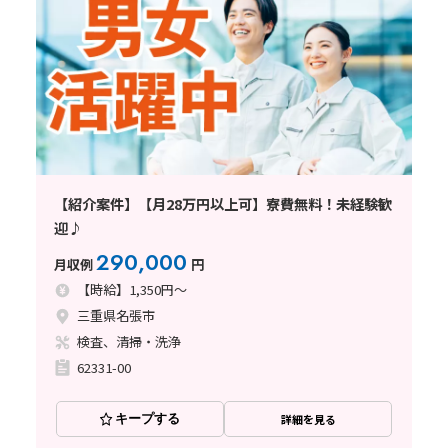
【紹介案件】【月28万円以上可】寮費無料！未経験歓
迎♪
290,000
月収例
円
【時給】1,350円～
三重県名張市
検査、清掃・洗浄
62331-00
キープする
詳細を見る