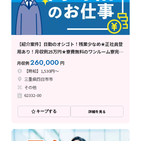
【紹介案件】日勤のオシゴト！残業少なめ★正社員登
用あり！月収例25万円★寮費無料のワンルーム寮完
備！
260,000
月収例
円
【時給】1,530円～
三重県四日市市
その他
62332-00
キープする
詳細を見る