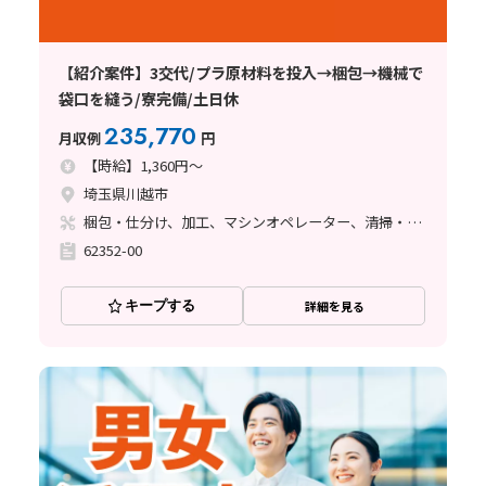
【紹介案件】3交代/プラ原材料を投入→梱包→機械で
袋口を縫う/寮完備/土日休
235,770
月収例
円
【時給】1,360円～
埼玉県川越市
梱包・仕分け、加工、マシンオペレーター、清掃・洗浄
62352-00
キープする
詳細を見る