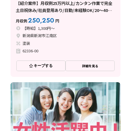
【紹介案件】月収例25万円以上/カンタン作業で完全
土日祝休み/社員登用あり/日勤/未経験OK/20～40代
の活躍中/日払い・週払い制度あり
250,250
月収例
円
【時給】1,300円～
新潟県新潟市江南区
塗装
62336-00
キープする
詳細を見る