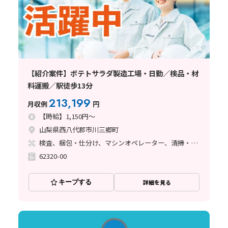
【紹介案件】ポテトサラダ製造工場・日勤／検品・材
料運搬／駅徒歩13分
213,199
月収例
円
【時給】1,150円～
山梨県西八代郡市川三郷町
検査、梱包・仕分け、マシンオペレーター、清掃・洗浄
62320-00
キープする
詳細を見る