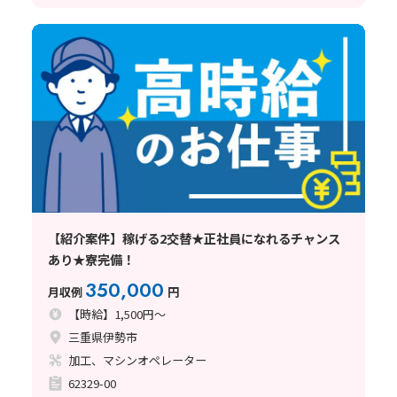
【紹介案件】稼げる2交替★正社員になれるチャンス
あり★寮完備！
350,000
月収例
円
【時給】1,500円～
三重県伊勢市
加工、マシンオペレーター
62329-00