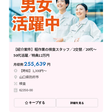
【紹介案件】軽作業の検査スタッフ／2交替／20代～
50代活躍／特典12万円
255,639
月収例
円
【時給】1,300円～
山口県防府市
検査
62350-00
キープする
詳細を見る