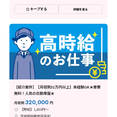
キープする
詳細を見る
【紹介案件】【月収例31万円以上】未経験OK★寮費
無料！人気の日勤専属★
320,000
月収例
円
【時給】1,650円～
茨城県稲敷郡阿見町