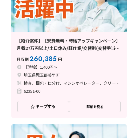
【紹介案件】【寮費無料・時給アップキャンペーン】
月収27万円以上/土日休み/軽作業/交替制(交替手当て
あり)/未経験者歓迎/20～40代の男女活躍中/車通勤可
260,385
月収例
円
能/日払い・週払い制度あり
【時給】1,400円～
埼玉県児玉郡美里町
検査、梱包・仕分け、マシンオペレーター、クリーンルーム
62351-00
キープする
詳細を見る