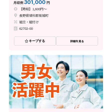
301,000
月収例
円
【時給】1,600円～
長野県埴科郡坂城町
組立・組付け
62702-00
キープする
詳細を見る