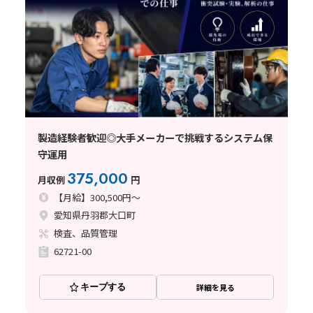
製造経験者歓迎◎大手メーカーで挑戦するシステム保
守運用
375,000
月収例
円
【月給】300,500円～
愛知県丹羽郡大口町
検査、品質管理
62721-00
キープする
詳細を見る