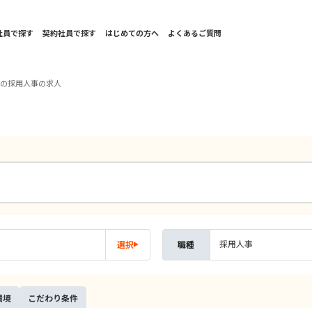
社員で探す
契約社員で探す
はじめての方へ
よくあるご質問
国の採用人事の求人
採用人事
選択
職種
環境
こだ
わり
条件