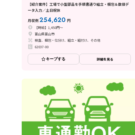
【紹介案件】工場で小型部品を手順書通り組立・梱包＆数値デ
ータ入力／土日祝休
254,620
月収例
円
【時給】1,450円～
富山県富山市
検査、梱包・仕分け、組立・組付け、その他
62037-00
キープする
詳細を見る