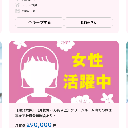
ライン作業
62046-00
キープする
詳細を見る
【紹介案件】【月収例28万円以上】クリーンルーム内でのお仕
事★正社員登用制度あり！
290,000
月収例
円