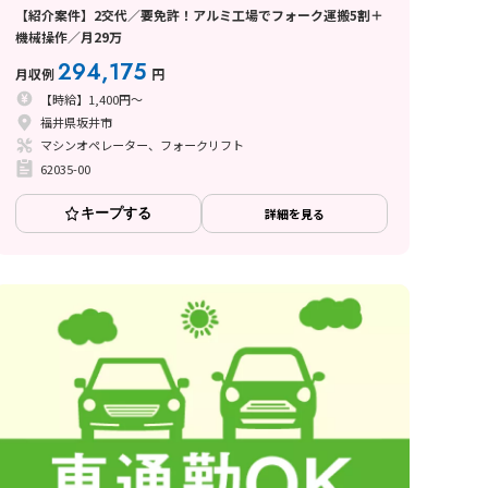
【紹介案件】2交代／要免許！アルミ工場でフォーク運搬5割＋
機械操作／月29万
294,175
月収例
円
【時給】1,400円～
福井県坂井市
マシンオペレーター、フォークリフト
62035-00
キープする
詳細を見る