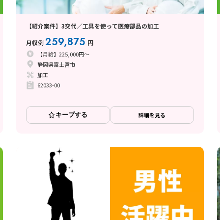
【紹介案件】3交代／工具を使って医療部品の加工
259,875
月収例
円
【月給】225,000円～
静岡県富士宮市
加工
62033-00
キープする
詳細を見る