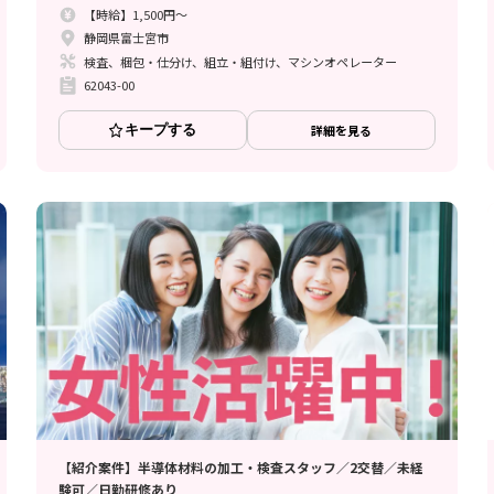
【時給】1,500円～
静岡県富士宮市
検査、梱包・仕分け、組立・組付け、マシンオペレーター
62043-00
キープする
詳細を見る
【紹介案件】半導体材料の加工・検査スタッフ／2交替／未経
験可／日勤研修あり