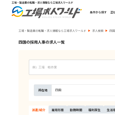
工場・製造業の転職・求人情報なら工場求人ワールド
条件から探す
正
工場・製造業の転職・求人情報なら工場求人ワールド
求人検索
四
四国の採用人事の求人一覧
四国
所在地
派遣/
紹介
雇用
形態
勤務
時間
福利
厚生
生活