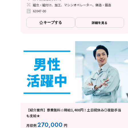
組立・組付け、加工、マシンオペレーター、鋳造・鍛造
62047-00
キープする
詳細を見る
【紹介案件】寮費無料☆時給1,400円！土日祝休み◎夜勤手当
も支給★
270,000
月収例
円