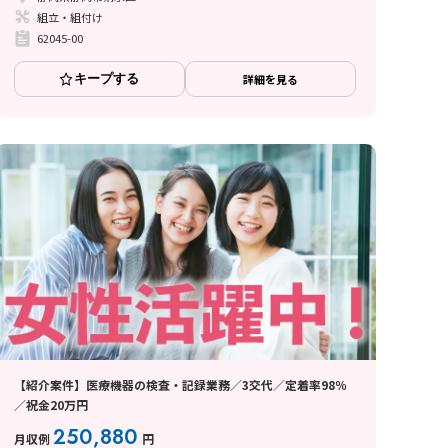
組立・組付け
62045-00
キープする
詳細を見る
【紹介案件】医療機器の検査・記録業務／3交代／定着率98％
／祝金20万円
250,880
月収例
円