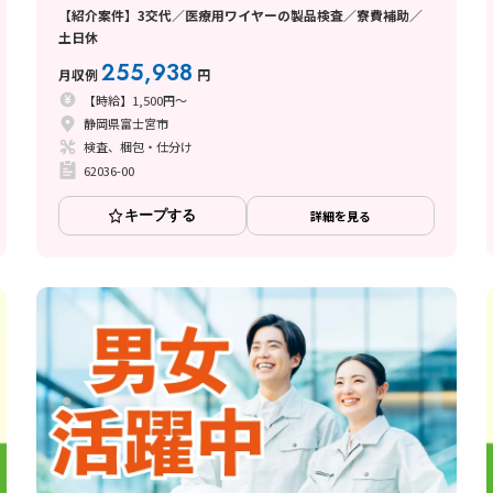
【紹介案件】3交代／医療用ワイヤーの製品検査／寮費補助／
土日休
255,938
月収例
円
【時給】1,500円～
静岡県富士宮市
検査、梱包・仕分け
62036-00
キープする
詳細を見る