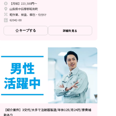
【月給】223,500円～
山梨県中巨摩郡昭和町
軽作業、検査、梱包・仕分け
62042-00
キープする
詳細を見る
【紹介案件】3交代/大手で注射器製造/年休125/月24万/寮費補
助あり