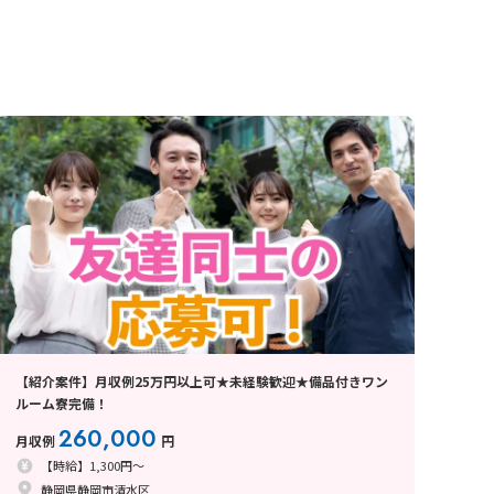
【紹介案件】月収例25万円以上可★未経験歓迎★備品付きワン
ルーム寮完備！
260,000
月収例
円
【時給】1,300円～
静岡県静岡市清水区