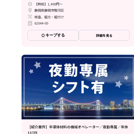
【時給】1,400円～
静岡県静岡市駿河区
検査、組立・組付け
62044-00
キープする
詳細を見る
【紹介案件】半導体材料の機械オペレーター／夜勤専属／年休
137日