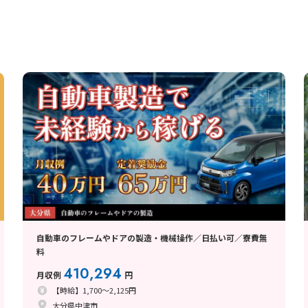
自動車のフレームやドアの製造・機械操作／日払い可／寮費無
料
410,294
月収例
円
【時給】1,700～2,125円
大分県中津市