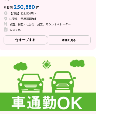
250,880
月収例
円
【月給】223,500円～
山梨県中巨摩郡昭和町
検査、梱包・仕分け、加工、マシンオペレーター
62039-00
キープする
詳細を見る