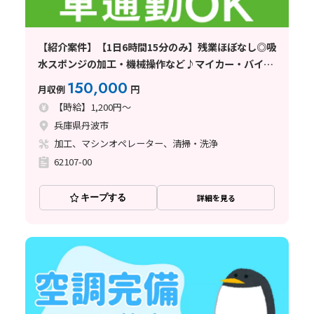
【紹介案件】【1日6時間15分のみ】残業ほぼなし◎吸
水スポンジの加工・機械操作など♪マイカー・バイク
通勤OK◎
150,000
月収例
円
【時給】1,200円～
兵庫県丹波市
加工、マシンオペレーター、清掃・洗浄
62107-00
キープする
詳細を見る