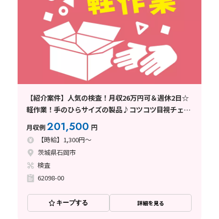
【紹介案件】人気の検査！月収26万円可＆週休2日☆
軽作業！手のひらサイズの製品♪コツコツ目視チェッ
ク◎オシャレ歓迎♪髪色自由
201,500
月収例
円
【時給】1,300円～
茨城県石岡市
検査
62098-00
キープする
詳細を見る