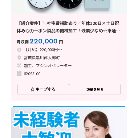
【紹介案件】＼社宅費補助あり／年休120日×土日祝
休み◎カーボン製品の機械加工！残業少なめ☆車通勤
OK
220,000
月収例
円
【月給】220,000円～
宮城県黒川郡大郷町
加工、マシンオペレーター
62093-00
キープする
詳細を見る