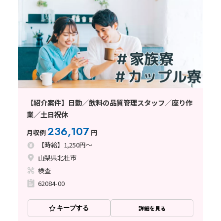
【紹介案件】日勤／飲料の品質管理スタッフ／座り作
業／土日祝休
236,107
月収例
円
【時給】1,250円～
山梨県北杜市
検査
62084-00
キープする
詳細を見る