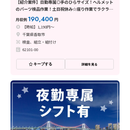
【紹介案件】日勤専属◎手のひらサイズ！ヘルメット
のパーツ検品作業！土日祝休み☆座り作業でラクラ
ク！基本残業なし◎
190,400
月収例
円
【時給】1,190円～
千葉県香取市
検査、組立・組付け
62101-00
キープする
詳細を見る