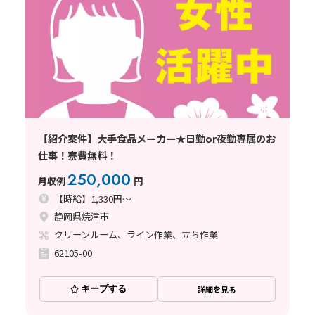
【紹介案件】大手食品メーカー★日勤or夜勤専属のお
仕事！寮費無料！
250,000
月収例
円
【時給】1,330円～
静岡県焼津市
クリーンルーム、ライン作業、立ち作業
62105-00
キープする
詳細を見る