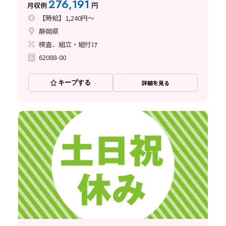
276,191
月収例
円
【時給】1,240円～
静岡県
検査、組立・組付け
62088-00
キープする
詳細を見る