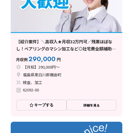
【紹介案件】＼高収入★月収32万円可／残業ほぼな
し！ベアリングのマシン加工など◎社宅費全額補助♪
土日休み
290,000
月収例
円
【月給】290,000円～
福島県東白川郡棚倉町
検査、加工
62092-00
キープする
詳細を見る