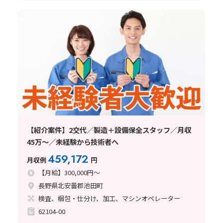
【紹介案件】2交代／製造＋設備保全スタッフ／月収
45万～／未経験から技術者へ
459,172
月収例
円
【月給】300,000円～
長野県北安曇郡池田町
検査、梱包・仕分け、加工、マシンオペレーター
62104-00