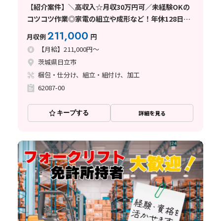
【紹介案件】＼高収入☆月収30万円可／未経験OKの
コツコツ作業◎家電の組立や成形など！年休128日あ
り
211,000
月収例
円
【月給】211,000円～
茨城県日立市
梱包・仕分け、組立・組付け、加工
62087-00
キープする
詳細を見る