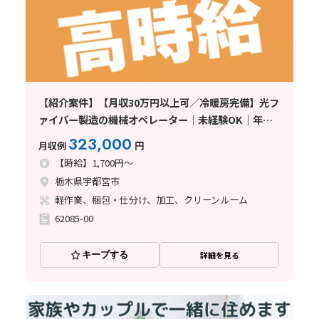
【紹介案件】【月収30万円以上可／冷暖房完備】光フ
ァイバー製造の機械オペレーター｜未経験OK｜年間
休日139日｜20代〜40代男女活躍中｜高時給1700円｜
323,000
月収例
円
寮費補助あり〈栃木県宇都宮市〉
【時給】1,700円～
栃木県宇都宮市
軽作業、梱包・仕分け、加工、クリーンルーム
62085-00
キープする
詳細を見る