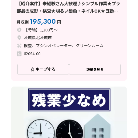
【紹介案件】未経験さん大歓迎♪シンプル作業★プラ
部品の成形・検査★明るい髪色・ネイルOK★日勤×
土日休み！
195,300
月収例
円
【時給】1,200円～
茨城県北茨城市
検査、マシンオペレーター、クリーンルーム
62094-00
キープする
詳細を見る