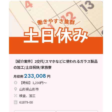
【紹介案件】2交代/スマホなどに使われるガラス製品
の加工/土日祝休/家族寮
233,008
月収例
円
【時給】1,230円～
山形県山形市
検査、加工
61879-00