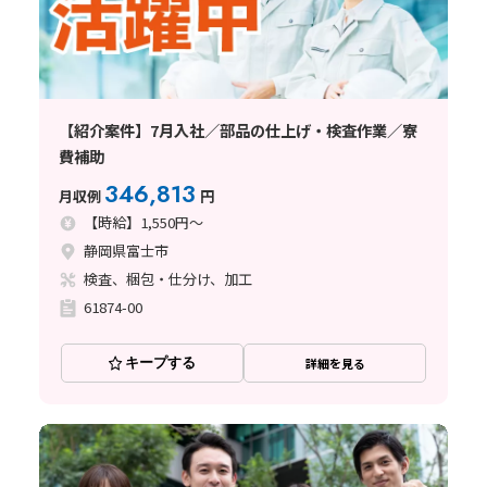
【紹介案件】7月入社／部品の仕上げ・検査作業／寮
費補助
346,813
月収例
円
【時給】1,550円～
静岡県富士市
検査、梱包・仕分け、加工
61874-00
キープする
詳細を見る