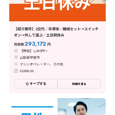
【紹介案件】2交代／半導体／機械セット→スイッチ
オン→外して運ぶ／土日祝休み
293,172
月収例
円
【時給】1,450円～
山梨県甲斐市
マシンオペレーター、その他
61888-00
キープする
詳細を見る