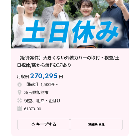
【紹介案件】大きくない外装カバーの取付・検査/土
日祝休/駅から無料送迎あり
270,295
月収例
円
【時給】1,500円～
埼玉県飯能市
検査、組立・組付け
61873-00
キープする
詳細を見る