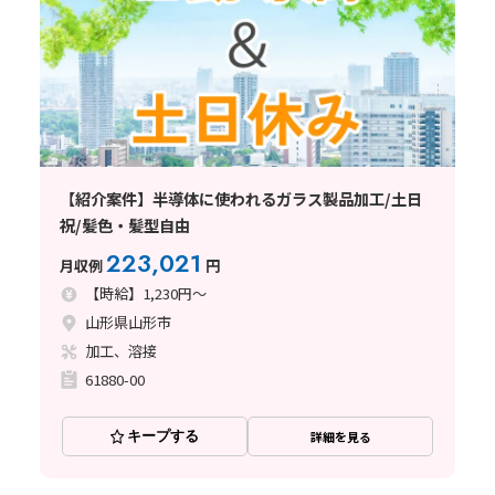
【紹介案件】半導体に使われるガラス製品加工/土日
祝/髪色・髪型自由
223,021
月収例
円
【時給】1,230円～
山形県山形市
加工、溶接
61880-00
キープする
詳細を見る