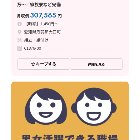
万～／家族寮など完備
307,565
月収例
円
【時給】1,450円～
愛知県丹羽郡大口町
組立・組付け
61876-00
キープする
詳細を見る