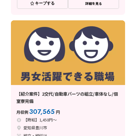
キープする
詳細を見る
【紹介案件】2交代/自動車パーツの組立/車体なし/個
室寮完備
307,565
月収例
円
【時給】1,450円～
愛知県豊川市
組立・組付け