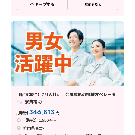
キープする
詳細を見る
【紹介案件】7月入社可／金属成形の機械オペレータ
ー／寮費補助
346,813
月収例
円
【時給】1,550円～
静岡県富士市