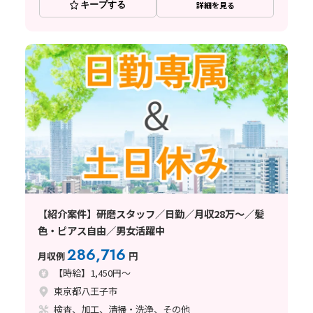
キープする
詳細を見る
【紹介案件】研磨スタッフ／日勤／月収28万～／髪
色・ピアス自由／男女活躍中
286,716
月収例
円
【時給】1,450円～
東京都八王子市
検査、加工、清掃・洗浄、その他