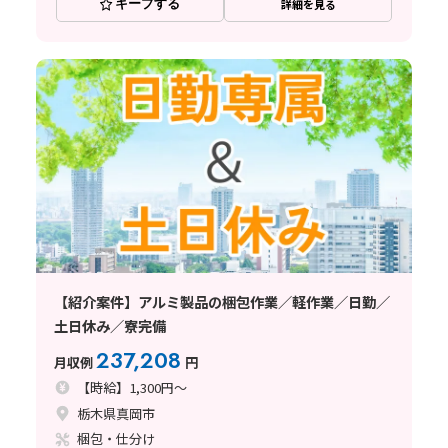
キープする
詳細を見る
【紹介案件】アルミ製品の梱包作業／軽作業／日勤／
土日休み／寮完備
237,208
月収例
円
【時給】1,300円～
栃木県真岡市
梱包・仕分け