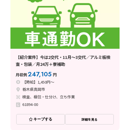
【紹介案件】今は2交代・11月～3交代／アルミ板検
査・包装／月24万＋寮補助
247,105
月収例
円
【時給】1,450円～
栃木県真岡市
検査、梱包・仕分け、立ち作業
61894-00
キープする
詳細を見る