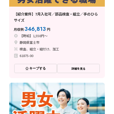
【紹介案件】7月入社可／部品検査・組立／手のひら
サイズ
346,813
月収例
円
【時給】1,550円～
静岡県富士市
検査、組立・組付け、加工
61875-00
キープする
詳細を見る