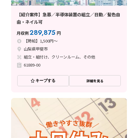
【紹介案件】急募／半導体装置の組立／日勤／髪色自
由・ネイル可
289,875
月収例
円
【時給】1,500円～
山梨県甲斐市
組立・組付け、クリーンルーム、その他
61889-00
キープする
詳細を見る