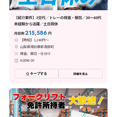
【紹介案件】3交代／トレーの検査・梱包／20～60代
未経験から活躍／土日祝休
215,586
月収例
円
【時給】1,240円～
山梨県南巨摩郡南部町
検査、梱包・仕分け
61896-00
キープする
詳細を見る