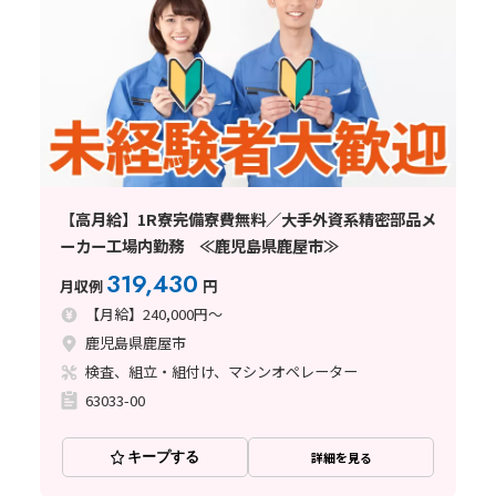
【高月給】1R寮完備寮費無料／大手外資系精密部品メ
ーカー工場内勤務 ≪鹿児島県鹿屋市≫
319,430
月収例
円
【月給】240,000円～
鹿児島県鹿屋市
検査、組立・組付け、マシンオペレーター
63033-00
キープする
詳細を見る