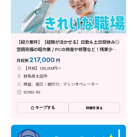
【紹介案件】【経験が活かせる】日勤＆土日祝休み◎
空調完備の軽作業♪PCの検査や修理など！残業少な
め♪
217,000
月収例
円
【月給】190,000円～
群馬県太田市
検査、組立・組付け、マシンオペレーター
62962-00
キープする
詳細を見る