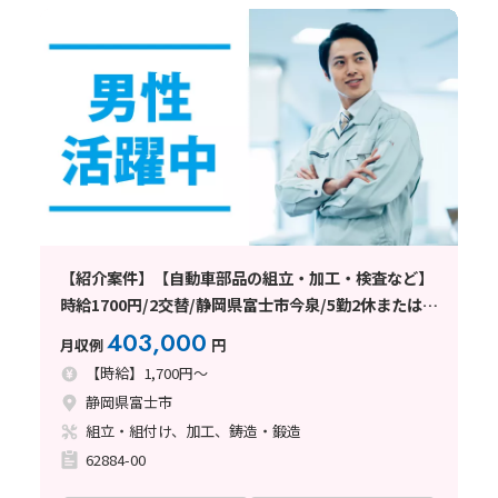
【紹介案件】【自動車部品の組立・加工・検査など】
時給1700円/2交替/静岡県富士市今泉/5勤2休または4
勤2休/土日休みまたはシフト制/未経験歓迎/無期雇用
403,000
月収例
円
派遣/月収例40.3万円以上
【時給】1,700円～
静岡県富士市
組立・組付け、加工、鋳造・鍛造
62884-00