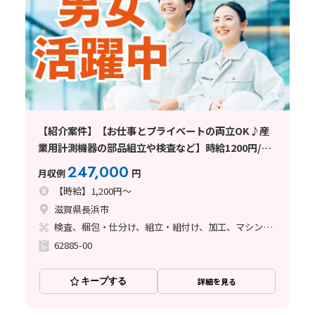
【紹介案件】【お仕事とプライべートの両立OK♪産
業用計測機器の部品組立や検査など】時給1200円/日
勤/滋賀県長浜市/土日祝休み/寮完備/未経験OK/重量
247,000
月収例
円
物なし/規則正しい生活で自分の時間も
【時給】1,200円～
滋賀県長浜市
検査、梱包・仕分け、組立・組付け、加工、マシンオペレーター
62885-00
キープする
詳細を見る