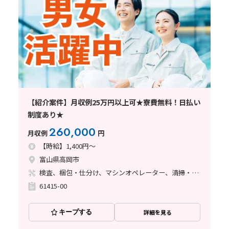
【紹介案件】月収例25万円以上可★寮費無料！日払い
制度あり★
260,000
月収例
円
【時給】1,400円～
富山県高岡市
検査、梱包・仕分け、マシンオペレーター、清掃・洗浄、フォークリフト
61415-00
キープする
詳細を見る