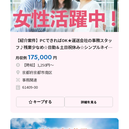
【紹介案件】PCできればOK★運送会社の事務スタッ
フ♪残業少なめ☆日勤＆土日祝休み☆シンプルネイ
ル・アクセサリーOK★
175,000
月収例
円
【時給】1,250円～
京都府京都市南区
事務関連
61409-00
キープする
詳細を見る