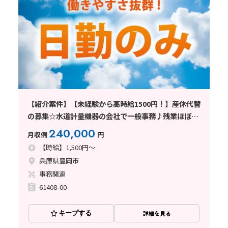
【紹介案件】【未経験から高時給1500円！】産休代替
の募集☆水道計量機器の会社で一般事務♪残業ほぼな
し◎
240,000
月収例
円
【時給】1,500円～
兵庫県豊岡市
事務関連
61408-00
キープする
詳細を見る