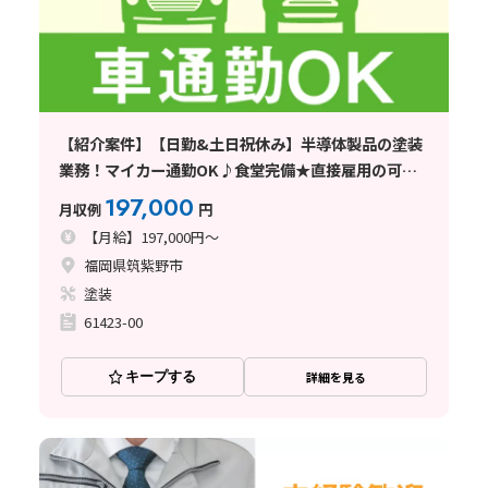
【紹介案件】【日勤&土日祝休み】半導体製品の塗装
業務！マイカー通勤OK♪食堂完備★直接雇用の可能
性あり
197,000
月収例
円
【月給】197,000円～
福岡県筑紫野市
塗装
61423-00
キープする
詳細を見る