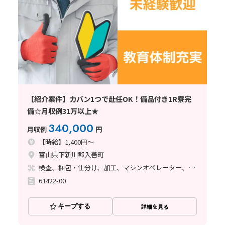
【紹介案件】カバン1つで赴任OK！備品付き1R寮完
備☆月収例31万以上★
340,000
月収例
円
【時給】1,400円～
富山県下新川郡入善町
検査、梱包・仕分け、加工、マシンオペレーター、鋳造・鍛造
61422-00
キープする
詳細を見る