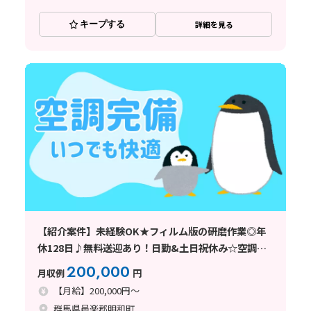
キープする
詳細を見る
【紹介案件】未経験OK★フィルム版の研磨作業◎年
休128日♪無料送迎あり！日勤&土日祝休み☆空調完
備◎
200,000
月収例
円
【月給】200,000円～
群馬県邑楽郡明和町