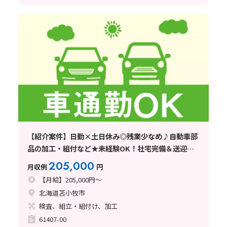
【紹介案件】日勤×土日休み◎残業少なめ♪自動車部
品の加工・組付など★未経験OK！社宅完備＆送迎あ
り☆
205,000
月収例
円
【月給】205,000円～
北海道苫小牧市
検査、組立・組付け、加工
61407-00