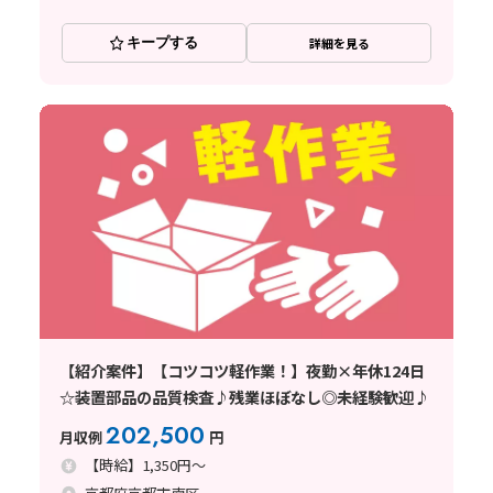
キープする
詳細を見る
【紹介案件】【コツコツ軽作業！】夜勤×年休124日
☆装置部品の品質検査♪残業ほぼなし◎未経験歓迎♪
202,500
月収例
円
【時給】1,350円～