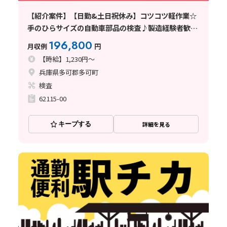
【紹介案件】【日勤&土日祝休み】コツコツ軽作業☆
手のひらサイズの自動車部品の検査♪製造経験者歓迎
◎
196,800
月収例
円
【時給】1,230円～
兵庫県多可郡多可町
検査
62115-00
キープする
詳細を見る