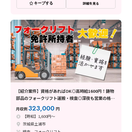
キープする
詳細を見る
【紹介案件】資格があればOK◎高時給1600円！鋳物
部品のフォークリフト運搬・検査◎深夜も営業の格安
食堂アリ☆土日休み＋長期休暇あり！
323,000
月収例
円
【時給】1,600円～
茨城県土浦市
検査、フォークリフト