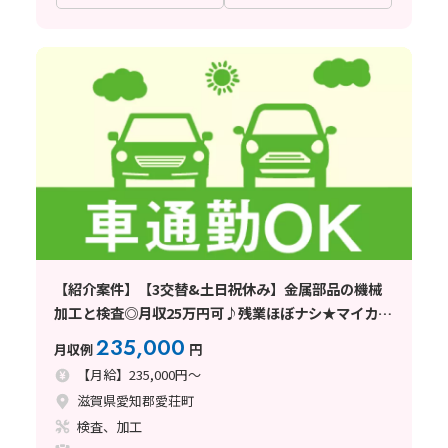
【紹介案件】【3交替&土日祝休み】金属部品の機械
加工と検査◎月収25万円可♪残業ほぼナシ★マイカー
通勤OK！
235,000
月収例
円
【月給】235,000円～
滋賀県愛知郡愛荘町
検査、加工