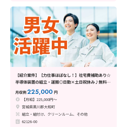
【紹介案件】【力仕事ほぼなし！】社宅費補助あり☆
半導体装置の組立・運搬◎日勤×土日祝休み♪無料送
迎あり！
225,000
月収例
円
【月給】225,000円～
宮城県黒川郡大和町
組立・組付け、クリーンルーム、その他
62126-00