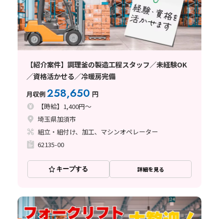
【紹介案件】調理釜の製造工程スタッフ／未経験OK
／資格活かせる／冷暖房完備
258,650
月収例
円
【時給】1,400円～
埼玉県加須市
組立・組付け、加工、マシンオペレーター
62135-00
キープする
詳細を見る