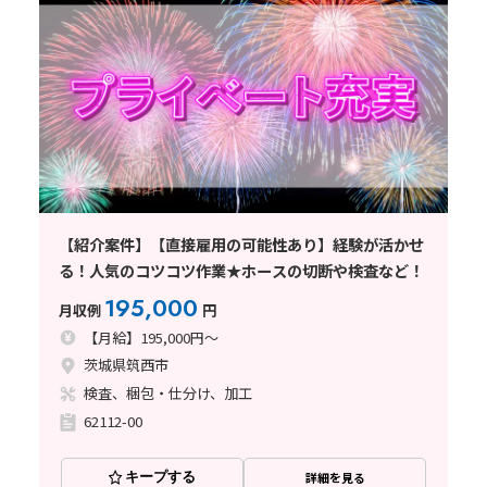
【紹介案件】【直接雇用の可能性あり】経験が活かせ
る！人気のコツコツ作業★ホースの切断や検査など！
195,000
月収例
円
【月給】195,000円～
茨城県筑西市
検査、梱包・仕分け、加工
62112-00
キープする
詳細を見る