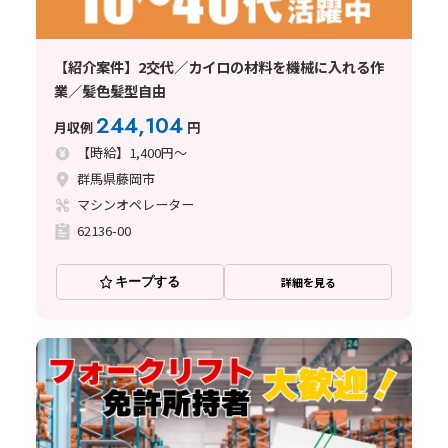
【紹介案件】2交代／カイロの材料を機械に入れる作
業／髪色髪型自由
244,104
月収例
円
【時給】1,400円～
群馬県藤岡市
マシンオペレーター
62136-00
キープする
詳細を見る