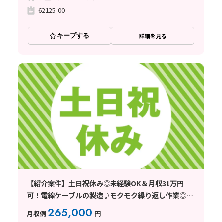
62125-00
キープする
詳細を見る
【紹介案件】土日祝休み◎未経験OK＆月収31万円
可！電線ケーブルの製造♪モクモク繰り返し作業◎社
宅費全額補助
265,000
月収例
円