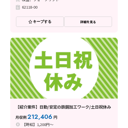
62118-00
キープする
詳細を見る
【紹介案件】日勤/安定の鉄鋼加工ワーク/土日祝休み
212,406
月収例
円
【時給】1,200円～