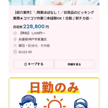
【紹介案件】＼残業ほぼなし！／日用品のピッキング
業務★コツコツ作業◎未経験OK！日勤♪駅チカ徒歩
10分
228,800
月収例
円
【時給】1,300円～
兵庫県神戸市東灘区
梱包・仕分け、その他
62122-00
キープする
詳細を見る