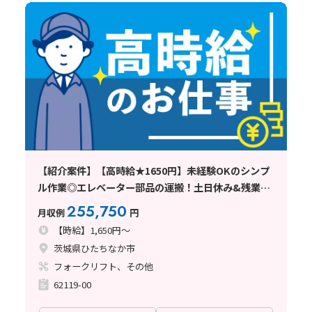
【紹介案件】【高時給★1650円】未経験OKのシンプ
ル作業◎エレベーター部品の運搬！土日休み&残業少
なめ♪
255,750
月収例
円
【時給】1,650円～
茨城県ひたちなか市
フォークリフト、その他
62119-00