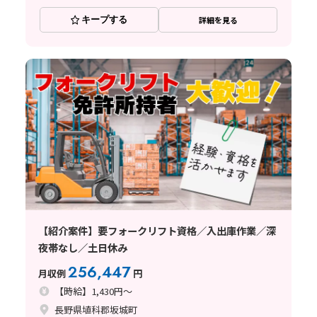
キープする
詳細を見る
【紹介案件】要フォークリフト資格／入出庫作業／深
夜帯なし／土日休み
256,447
月収例
円
【時給】1,430円～
長野県埴科郡坂城町