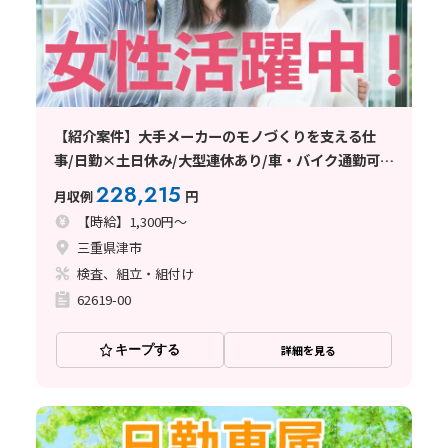
【紹介案件】大手メーカーのモノづくりを支える仕
事/日勤×土日休み/大型連休あり/車・バイク通勤可
能/職場見学可能
228,215
月収例
円
【時給】1,300円～
三重県津市
検査、組立・組付け
62619-00
キープする
詳細を見る