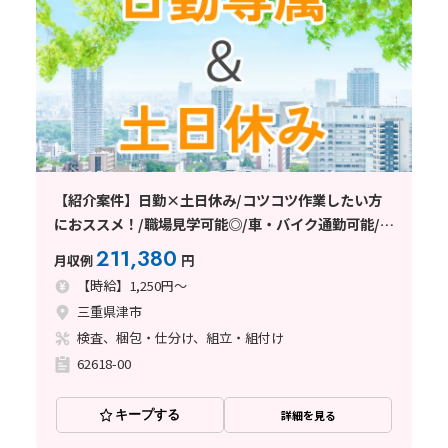
【紹介案件】日勤×土日休み/コツコツ作業したい方
におススメ！/職場見学可能◎/車・バイク通勤可能/入
寮可能で全国応募歓迎♪
211,380
月収例
円
【時給】1,250円～
三重県津市
検査、梱包・仕分け、組立・組付け
62618-00
キープする
詳細を見る