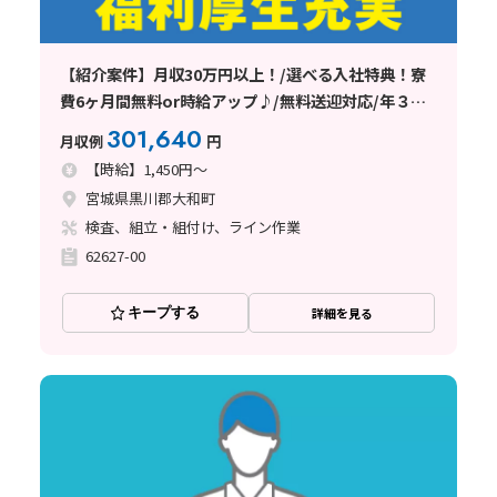
【紹介案件】月収30万円以上！/選べる入社特典！寮
費6ヶ月間無料or時給アップ♪/無料送迎対応/年３回
ミニボーナスも支給♪
301,640
月収例
円
【時給】1,450円～
宮城県黒川郡大和町
検査、組立・組付け、ライン作業
62627-00
キープする
詳細を見る