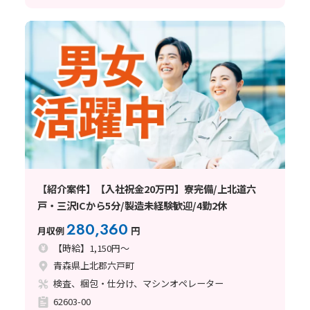
【紹介案件】【入社祝金20万円】寮完備/上北道六
戸・三沢ICから5分/製造未経験歓迎/4勤2休
280,360
月収例
円
【時給】1,150円～
青森県上北郡六戸町
検査、梱包・仕分け、マシンオペレーター
62603-00