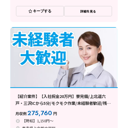
キープする
詳細を見る
【紹介案件】【入社祝金20万円】寮完備/上北道六
戸・三沢ICから5分/モクモク作業/未経験者歓迎/残業
ができない方も相談OK
275,760
月収例
円
【時給】1,150円～