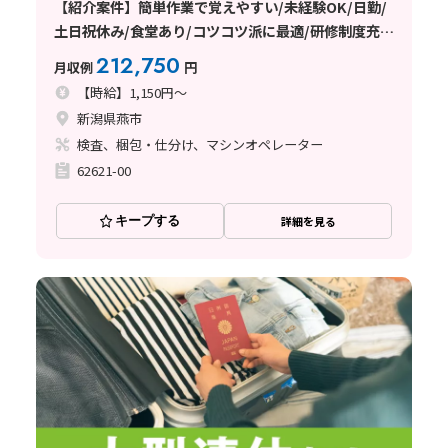
【紹介案件】簡単作業で覚えやすい/未経験OK/日勤/
土日祝休み/食堂あり/コツコツ派に最適/研修制度充
実/日払い・週払いOK
212,750
月収例
円
【時給】1,150円～
新潟県燕市
検査、梱包・仕分け、マシンオペレーター
62621-00
キープする
詳細を見る