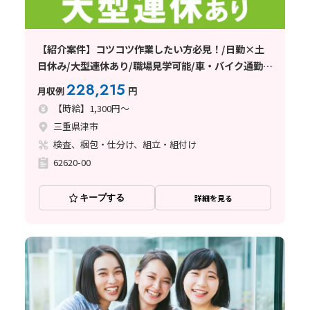
【紹介案件】コツコツ作業したい方必見！/日勤×土
日休み/大型連休あり/職場見学可能/車・バイク通勤可
能◎
228,215
月収例
円
【時給】1,300円～
三重県津市
検査、梱包・仕分け、組立・組付け
62620-00
キープする
詳細を見る