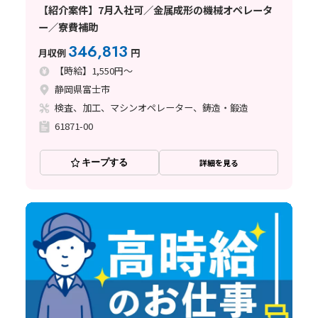
【紹介案件】7月入社可／金属成形の機械オペレータ
ー／寮費補助
346,813
月収例
円
【時給】1,550円～
静岡県富士市
検査、加工、マシンオペレーター、鋳造・鍛造
61871-00
キープする
詳細を見る