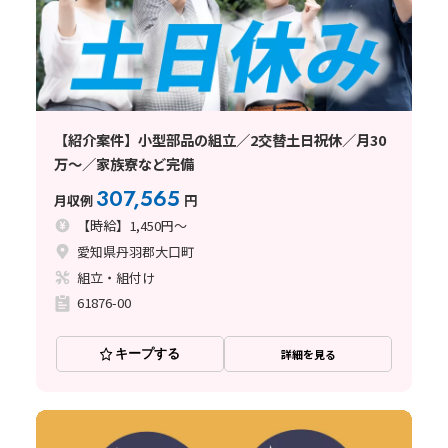
【紹介案件】小型部品の組立／2交替土日祝休／月30
万～／家族寮など完備
307,565
月収例
円
【時給】1,450円～
愛知県丹羽郡大口町
組立・組付け
61876-00
キープする
詳細を見る