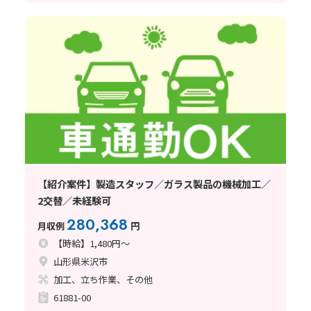
【紹介案件】製造スタッフ／ガラス製品の機械加工／
2交替／未経験可
280,368
月収例
円
【時給】1,480円～
山形県米沢市
加工、立ち作業、その他
61881-00