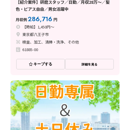
【紹介案件】研磨スタッフ／日勤／月収28万～／髪
色・ピアス自由／男女活躍中
286,716
月収例
円
【時給】1,450円～
東京都八王子市
検査、加工、清掃・洗浄、その他
61885-00
キープする
詳細を見る