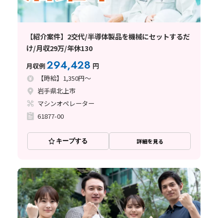
【紹介案件】2交代/半導体製品を機械にセットするだ
け/月収29万/年休130
294,428
月収例
円
【時給】1,350円～
岩手県北上市
マシンオペレーター
61877-00
キープする
詳細を見る