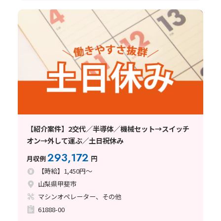
【紹介案件】2交代／半導体／機械セット→スイッチ
オン→外して運ぶ／土日祝休み
293,172
月収例
円
【時給】1,450円～
山梨県甲斐市
マシンオペレーター、その他
61888-00