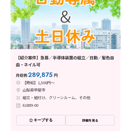
【紹介案件】急募／半導体装置の組立／日勤／髪色自
由・ネイル可
289,875
月収例
円
【時給】1,500円～
山梨県甲斐市
組立・組付け、クリーンルーム、その他
61889-00
キープする
詳細を見る