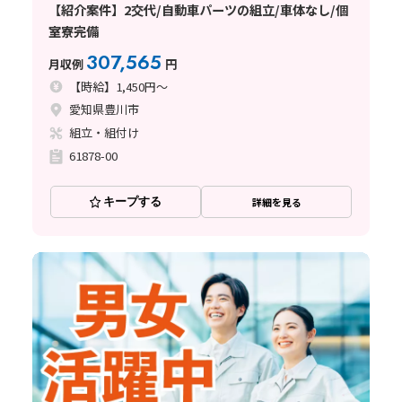
【紹介案件】2交代/自動車パーツの組立/車体なし/個
室寮完備
307,565
月収例
円
【時給】1,450円～
愛知県豊川市
組立・組付け
61878-00
キープする
詳細を見る