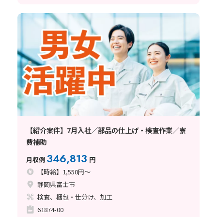
【紹介案件】7月入社／部品の仕上げ・検査作業／寮
費補助
346,813
月収例
円
【時給】1,550円～
静岡県富士市
検査、梱包・仕分け、加工
61874-00