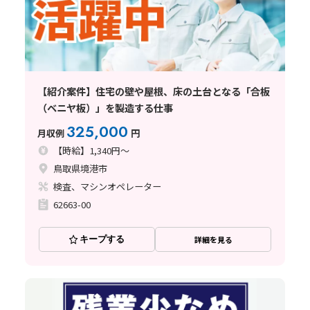
【紹介案件】住宅の壁や屋根、床の土台となる「合板
（ベニヤ板）」を製造する仕事
325,000
月収例
円
【時給】1,340円～
鳥取県境港市
検査、マシンオペレーター
62663-00
キープする
詳細を見る