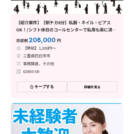
【紹介案件】【駅チカ8分】私服・ネイル・ピアス
OK！/シフト休日のコールセンターで私用も楽に済ま
せられる♪/残業ほぼなし
208,000
月収例
円
【時給】1,300円～
三重県四日市市
事務関連、その他
62650-00
キープする
詳細を見る