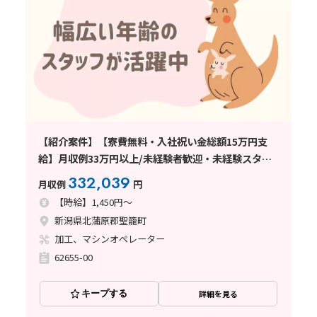
【紹介案件】【寮費無料・入社祝い金総額15万円支
給】月収例33万円以上/未経験者歓迎・未経験スター
ト多数活躍中/20代～50代活躍中/交通費支給（規定あ
332,039
月収例
円
り）/日払い・週払い制度あり
【時給】1,450円～
新潟県北蒲原郡聖籠町
加工、マシンオペレーター
62655-00
キープする
詳細を見る