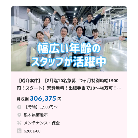
【紹介案件】【8月迄10名急募／2ヶ月特別時給1900
円！スタート】寮費無料！出張手当で30～40万可！英
語不要
306,375
月収例
円
【時給】1,900円～
熊本県菊池市
メンテナンス・保全
62661-00