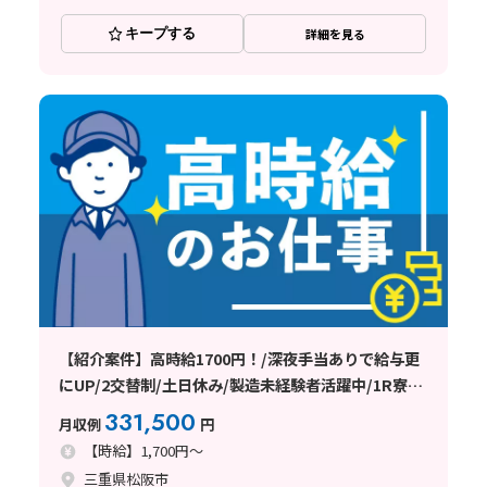
キープする
詳細を見る
【紹介案件】高時給1700円！/深夜手当ありで給与更
にUP/2交替制/土日休み/製造未経験者活躍中/1R寮完
備/全国からの応募歓迎♪
331,500
月収例
円
【時給】1,700円～
三重県松阪市