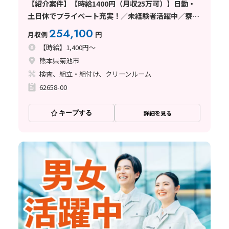
【紹介案件】【時給1400円（月収25万可）】日勤・
土日休でプライベート充実！／未経験者活躍中／寮手
配可能求人
254,100
月収例
円
【時給】1,400円～
熊本県菊池市
検査、組立・組付け、クリーンルーム
62658-00
キープする
詳細を見る