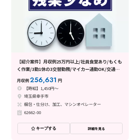
【紹介案件】月収例25万円以上/社員食堂あり/もくも
く作業/3勤1休の3交替勤務/マイカー通勤OK/交通費
支給あり/日払い・週払い制度あり
256,631
月収例
円
【時給】1,450円～
埼玉県幸手市
梱包・仕分け、加工、マシンオペレーター
62662-00
キープする
詳細を見る