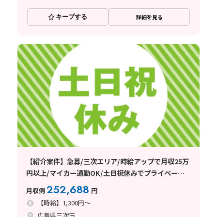
キープする
詳細を見る
【紹介案件】急募/三次エリア/時給アップで月収25万
円以上/マイカー通勤OK/土日祝休みでプライベート
との両立◎
252,688
月収例
円
【時給】1,300円～
広島県三次市