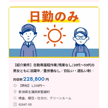
【紹介案件】日勤専属軽作業/残業なし/20代～50代の
男女ともに活躍中／重労働なし／日払い・週払い制度
あり
228,800
月収例
円
【時給】1,300円～
新潟県北蒲原郡聖籠町
検査、梱包・仕分け、クリーンルーム
62647-00