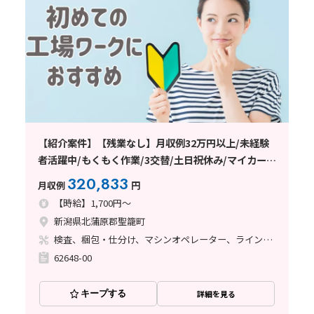
【紹介案件】【残業なし】月収例32万円以上/未経験
者活躍中/もくもく作業/3交替/土日祝休み/マイカー通
勤OK/交通費支給あり/日払い・週払い制度あり
320,833
月収例
円
【時給】1,700円～
新潟県北蒲原郡聖籠町
検査、梱包・仕分け、マシンオペレーター、ライン作業
62648-00
キープする
詳細を見る