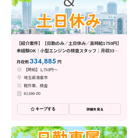
【紹介案件】【日勤のみ／土日休み／高時給1750円】
未経験OK｜小型エンジンの検査スタッフ｜月収33万
円以上可｜マイカー通勤OK〈埼玉県鴻巣市〉
334,885
月収例
円
【時給】1,750円～
埼玉県鴻巣市
軽作業、検査
61166-00
キープする
詳細を見る