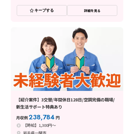
キープする
詳細を見る
【紹介案件】3交替/年間休日128日/空調完備の職場/
新生活サポート特典あり
238,784
月収例
円
【時給】1,300円～
岩手県一関市