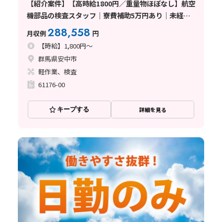
【紹介案件】【高時給1800円／重量物ほぼなし】航空
機部品の検査スタッフ｜寮費補助5万円あり｜未経験
OK｜3交替勤務｜月収28万円以上可〈群馬県安中市〉
288,558
月収例
円
【時給】1,800円～
群馬県安中市
軽作業、検査
61176-00
キープする
詳細を見る