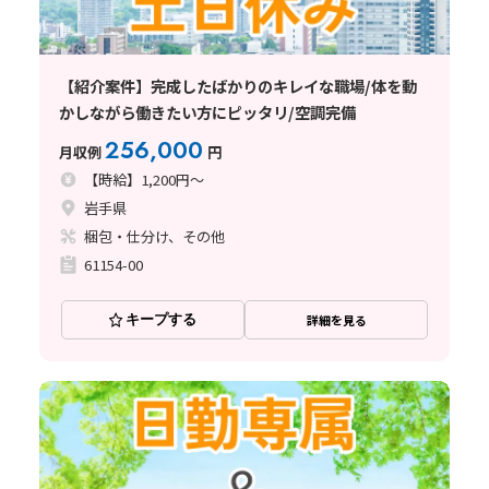
【紹介案件】完成したばかりのキレイな職場/体を動
かしながら働きたい方にピッタリ/空調完備
256,000
月収例
円
【時給】1,200円～
岩手県
梱包・仕分け、その他
61154-00
キープする
詳細を見る