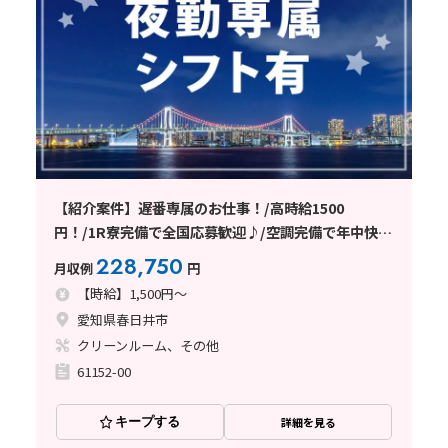
【紹介案件】遅番専属のお仕事！/高時給1500
円！/1R寮完備で全国応募歓迎♪/空調完備で年中快
適/土日休み/未経験者の方大歓迎！
228,750
月収例
円
【時給】1,500円～
愛知県春日井市
クリーンルーム、その他
61152-00
キープする
詳細を見る