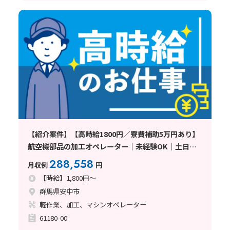
【紹介案件】【高時給1800円／寮費補助5万円あり】
航空機部品の加工オペレーター｜未経験OK｜土日休
み｜3交替勤務｜即日面接可〈群馬県安中市〉
288,558
月収例
円
【時給】1,800円～
群馬県安中市
軽作業、加工、マシンオペレーター
61180-00