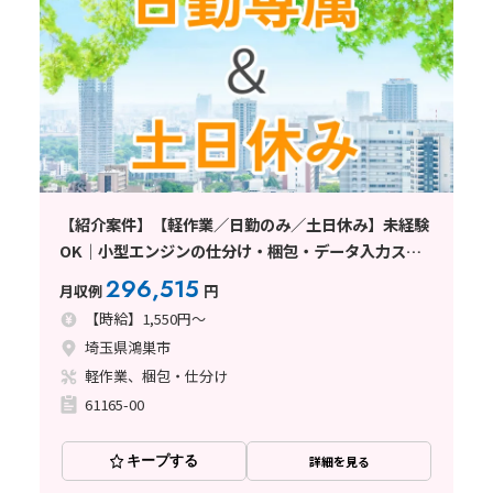
【紹介案件】【軽作業／日勤のみ／土日休み】未経験
OK｜小型エンジンの仕分け・梱包・データ入力スタ
ッフ｜時給1550円｜残業少なめ｜マイカー通勤
296,515
月収例
円
OK〈埼玉県鴻巣市〉
【時給】1,550円～
埼玉県鴻巣市
軽作業、梱包・仕分け
61165-00
キープする
詳細を見る