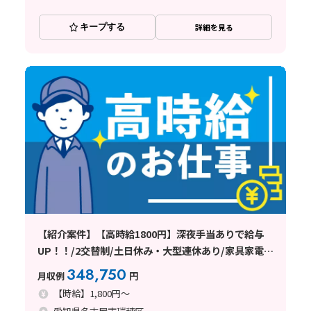
キープする
詳細を見る
【紹介案件】【高時給1800円】深夜手当ありで給与
UP！！/2交替制/土日休み・大型連休あり/家具家電付
きの1R寮完備
348,750
月収例
円
【時給】1,800円～