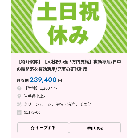
【紹介案件】【入社祝い金 5万円支給】夜勤専属/日中
の時間帯を有効活用/充実の研修制度
239,400
月収例
円
【時給】1,200円～
岩手県北上市
クリーンルーム、清掃・洗浄、その他
61173-00
キープする
詳細を見る