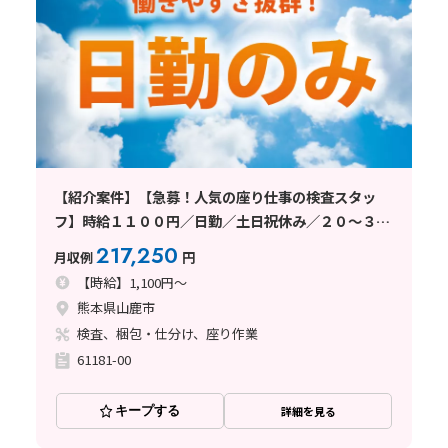
【紹介案件】【急募！人気の座り仕事の検査スタッ
フ】時給１１００円／日勤／土日祝休み／２０～３０
代未経験者活躍中
217,250
月収例
円
【時給】1,100円～
熊本県山鹿市
検査、梱包・仕分け、座り作業
61181-00
キープする
詳細を見る