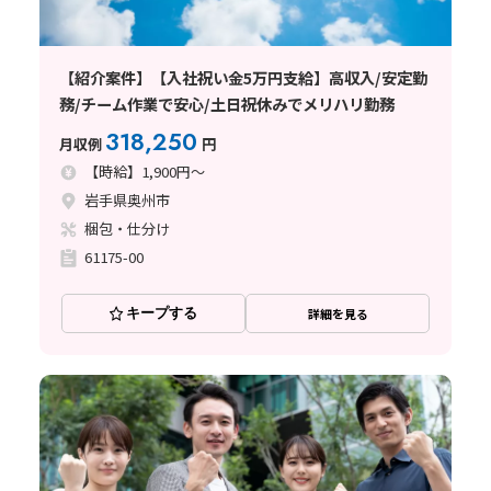
【紹介案件】【入社祝い金5万円支給】高収入/安定勤
務/チーム作業で安心/土日祝休みでメリハリ勤務
318,250
月収例
円
【時給】1,900円～
岩手県奥州市
梱包・仕分け
61175-00
キープする
詳細を見る