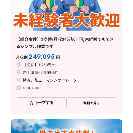
【紹介案件】2交替/月収24万以上可/未経験でもでき
るシンプル作業です
249,095
月収例
円
【時給】1,250円～
岩手県気仙郡住田町
検査、加工、マシンオペレーター
61183-00
キープする
詳細を見る