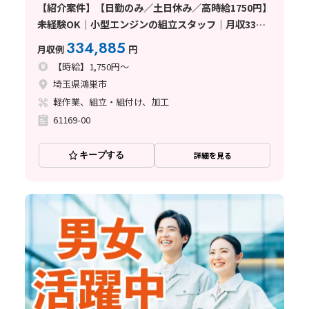
【紹介案件】【日勤のみ／土日休み／高時給1750円】
未経験OK｜小型エンジンの組立スタッフ｜月収33万
円以上可｜マイカー通勤OK〈埼玉県鴻巣市〉
334,885
月収例
円
【時給】1,750円～
埼玉県鴻巣市
軽作業、組立・組付け、加工
61169-00
キープする
詳細を見る