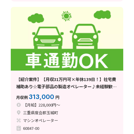
【紹介案件】【月収31万円可×年休139日！】社宅費
補助あり☆電子部品の製造オペレーター♪未経験歓
迎！
313,000
月収例
円
【月給】228,000円～
三重県度会郡玉城町
マシンオペレーター
60847-00