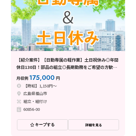
【紹介案件】【日勤専属の軽作業】土日祝休み◎年間
休日130日！部品の組立◎長期勤務をご希望の方歓迎
♪
175,000
月収例
円
【時給】1,150円～
広島県福山市
組立・組付け
60856-00
キープする
詳細を見る