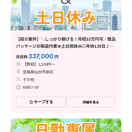
【紹介案件】＼しっかり稼げる！月収33万円可／商品
パッケージの製造作業★土日祝休み◎年休125日♪未
経験歓迎
337,000
月収例
円
【時給】1,500円～
宮城県仙台市泉区
その他
60857-00
キープする
詳細を見る