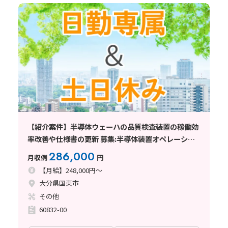
【紹介案件】半導体ウェーハの品質検査装置の稼働効
率改善や仕様書の更新 募集:半導体装置オペレーショ
ン/改善サポート（正社員）
286,000
月収例
円
【月給】248,000円～
大分県国東市
その他
60832-00