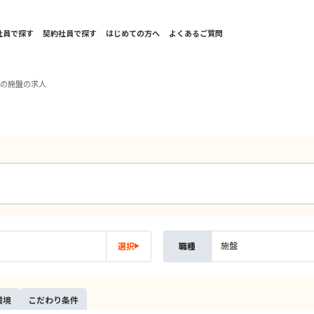
社員で探す
契約社員で探す
はじめての方へ
よくあるご質問
西の施盤の求人
施盤
選択
職種
環境
こだ
わり
条件