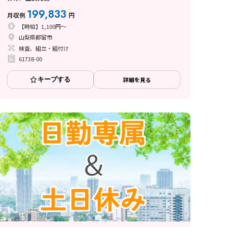
199,833
月収例
円
【時給】1,100円～
山梨県都留市
検査、組立・組付け
61738-00
キープする
詳細を見る