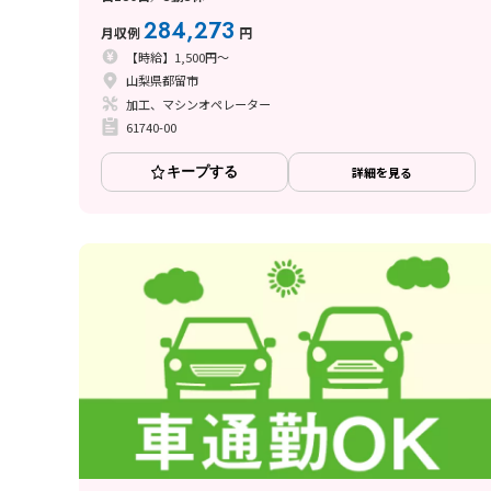
284,273
月収例
円
【時給】1,500円～
山梨県都留市
加工、マシンオペレーター
61740-00
キープする
詳細を見る