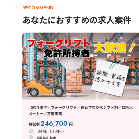
RECOMMEND
あなたにおすすめの求人案件
【紹介案件】フォークリフト／夜勤含む交代シフト制／飲料水
メーカー／定着率高
246,700
月収例
円
【時給】1,250円～
山梨県山梨市