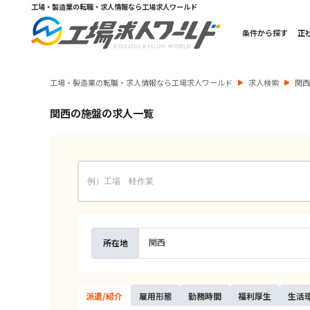
工場・製造業の転職・求人情報なら工場求人ワールド
条件から探す
正
工場・製造業の転職・求人情報なら工場求人ワールド
求人検索
関
関西の施盤の求人一覧
関西
所在地
派遣/
紹介
雇用
形態
勤務
時間
福利
厚生
生活