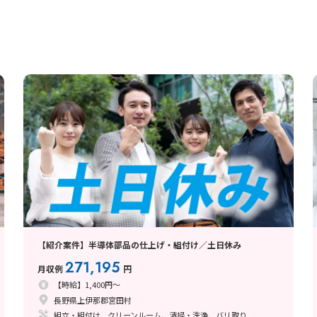
【紹介案件】半導体部品の仕上げ・組付け／土日休み
271,195
月収例
円
【時給】1,400円～
長野県上伊那郡宮田村
組立・組付け、クリーンルーム、清掃・洗浄、バリ取り