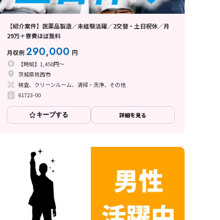
【紹介案件】医薬品製造／未経験活躍／2交替・土日祝休／月
29万＋寮費ほぼ無料
290,000
月収例
円
【時給】1,450円～
茨城県筑西市
検査、クリーンルーム、清掃・洗浄、その他
61723-00
キープする
詳細を見る