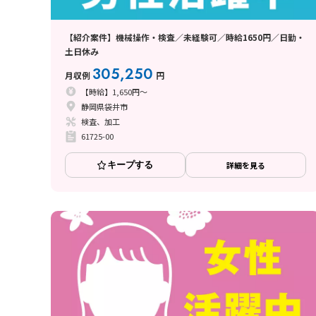
【紹介案件】機械操作・検査／未経験可／時給1650円／日勤・
土日休み
305,250
月収例
円
【時給】1,650円～
静岡県袋井市
検査、加工
61725-00
キープする
詳細を見る