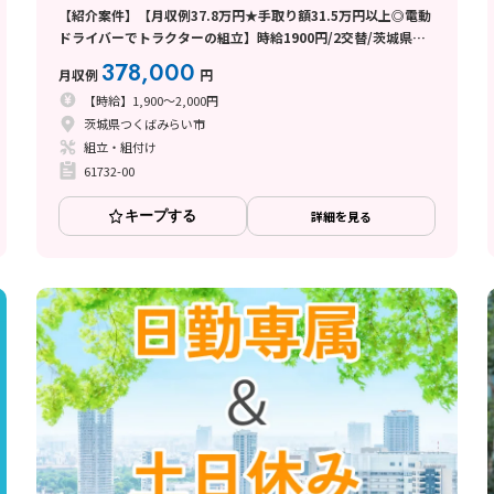
【紹介案件】【月収例37.8万円★手取り額31.5万円以上◎電動
ドライバーでトラクターの組立】時給1900円/2交替/茨城県つ
くばみらい市坂野新田/土日orシフト休み/即入寮OKで寮費無料
378,000
月収例
円
【時給】1,900～2,000円
茨城県つくばみらい市
組立・組付け
61732-00
キープする
詳細を見る