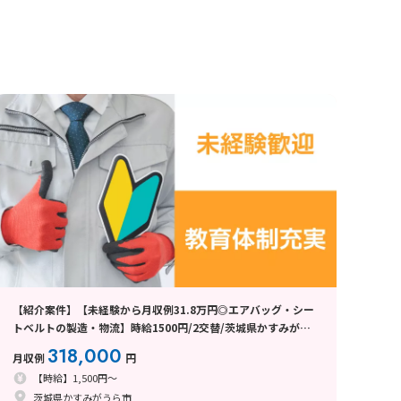
【紹介案件】【未経験から月収例31.8万円◎エアバッグ・シー
トベルトの製造・物流】時給1500円/2交替/茨城県かすみがう
ら市上稲吉/寮費無料/未経験歓迎/研修期間あり/空調完備
318,000
月収例
円
【時給】1,500円～
茨城県かすみがうら市