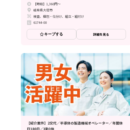
【時給】1,360円～
岐阜県大垣市
検査、梱包・仕分け、組立・組付け
61744-00
キープする
詳細を見る
【紹介案件】2交代／半導体の製造機械オペレーター／年間休
日180日／3勤3休