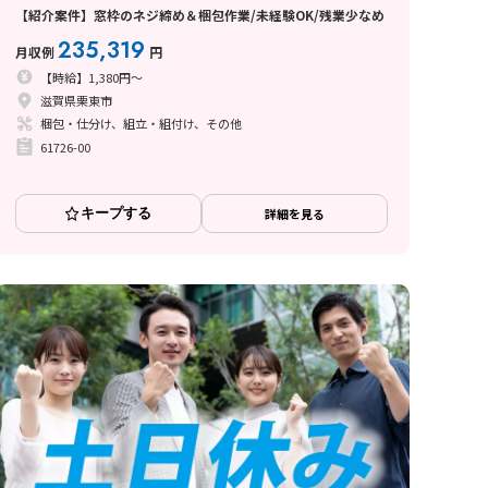
【紹介案件】窓枠のネジ締め＆梱包作業/未経験OK/残業少なめ
235,319
月収例
円
【時給】1,380円～
滋賀県栗東市
梱包・仕分け、組立・組付け、その他
61726-00
キープする
詳細を見る