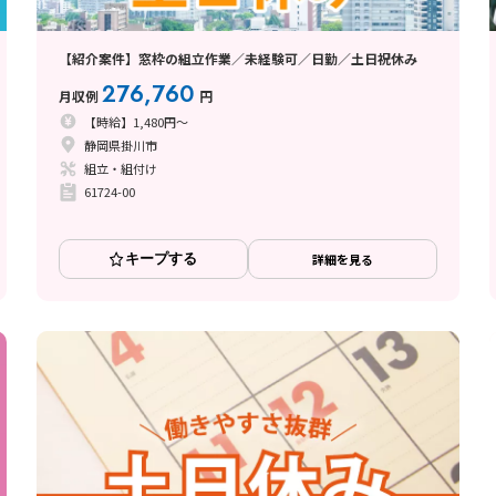
【紹介案件】窓枠の組立作業／未経験可／日勤／土日祝休み
276,760
月収例
円
【時給】1,480円～
静岡県掛川市
組立・組付け
61724-00
キープする
詳細を見る