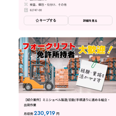
検査、梱包・仕分け、その他
61747-00
キープする
詳細を見る
【紹介案件】ミニショベル製造/日勤/手順通りに進める組立・
出荷作業
230,919
月収例
円