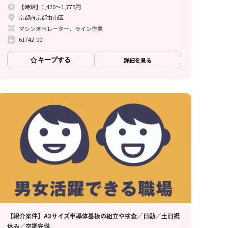
【時給】1,420～1,775円
京都府京都市南区
マシンオペレーター、ライン作業
61742-00
キープする
詳細を見る
【紹介案件】A3サイズ半導体基板の組立や検査／日勤／土日祝
休み／空調完備