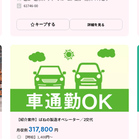
61746-00
キープする
詳細を見る
【紹介案件】ばねの製造オペレーター／2交代
317,800
月収例
円
【時給】1,400円～