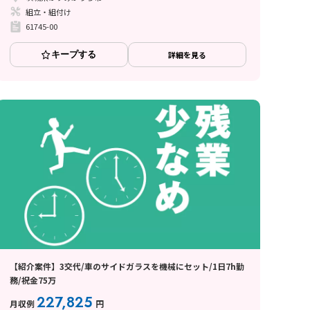
組立・組付け
61745-00
キープする
詳細を見る
【紹介案件】3交代/車のサイドガラスを機械にセット/1日7h勤
務/祝金75万
227,825
月収例
円