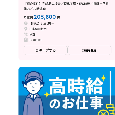
【紹介案件】完成品の検査／製氷工場・5℃前後／日曜＋平日
休み／17時退勤
205,800
月収例
円
【時給】1,250円～
山梨県北杜市
検査
62406-00
キープする
詳細を見る