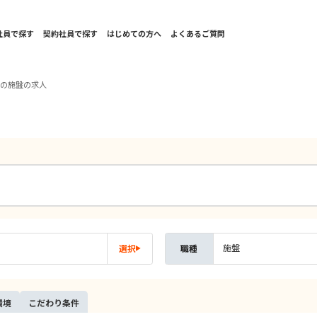
社員で探す
契約社員で探す
はじめての方へ
よくあるご質問
西の施盤の求人
施盤
選択
職種
環境
こだ
わり
条件