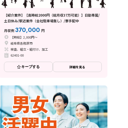
【紹介案件】【高時給2000円（総月収37万可能）】日勤専属/
土日休み/駅近案件（会社駐車場無し）/寮手配中
370,000
月収例
円
【時給】2,000円～
岐阜県各務原市
検査、組立・組付け、加工
62401-00
キープする
詳細を見る