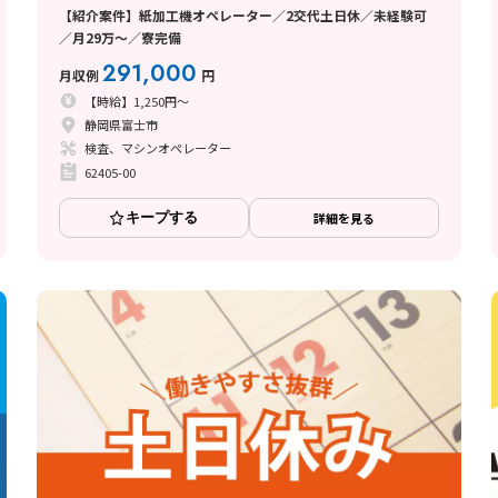
【紹介案件】紙加工機オペレーター／2交代土日休／未経験可
／月29万～／寮完備
291,000
月収例
円
【時給】1,250円～
静岡県富士市
検査、マシンオペレーター
62405-00
キープする
詳細を見る