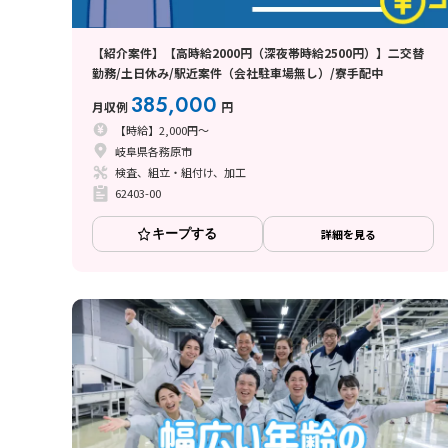
【紹介案件】【高時給2000円（深夜帯時給2500円）】二交替
勤務/土日休み/駅近案件（会社駐車場無し）/寮手配中
385,000
月収例
円
【時給】2,000円～
岐阜県各務原市
検査、組立・組付け、加工
62403-00
キープする
詳細を見る