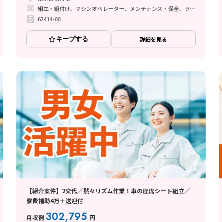
組立・組付け、マシンオペレーター、メンテナンス・保全、ライン作業、塗装、インフラ管理（社員寮、備品等）
62414-00
キープする
詳細を見る
【紹介案件】2交代／黙々リズム作業！車の座席シート組立／
寮費補助4万＋送迎付
302,795
月収例
円