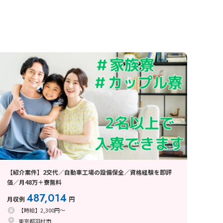
【紹介案件】2交代／自動車工場の設備保全／資格経験を即評
価／月48万＋寮無料
487,014
月収例
円
【時給】2,300円～
東京都羽村市