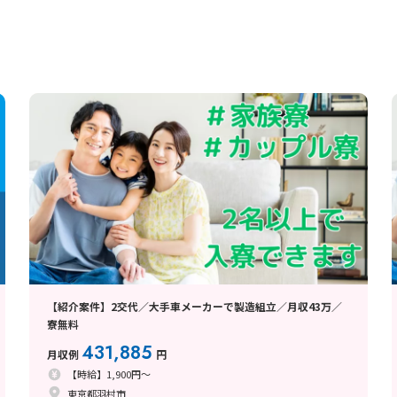
【紹介案件】2交代／大手車メーカーで製造組立／月収43万／
寮無料
431,885
月収例
円
【時給】1,900円～
東京都羽村市