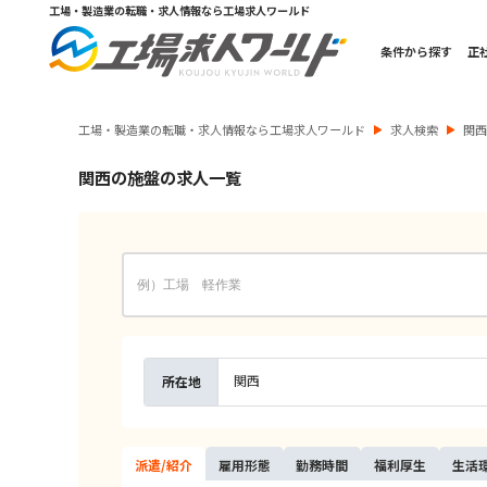
工場・製造業の転職・求人情報なら工場求人ワールド
条件から探す
正
工場・製造業の転職・求人情報なら工場求人ワールド
求人検索
関
関西の施盤の求人一覧
関西
所在地
派遣/
紹介
雇用
形態
勤務
時間
福利
厚生
生活