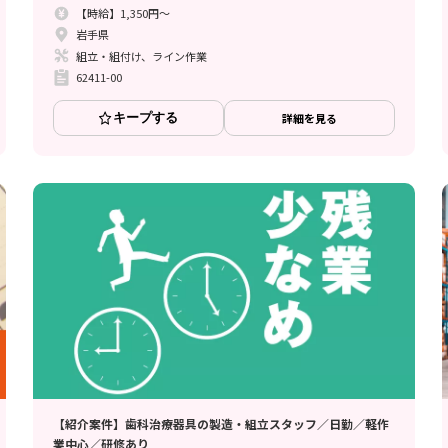
【時給】1,350円～
岩手県
組立・組付け、ライン作業
62411-00
キープする
詳細を見る
【紹介案件】歯科治療器具の製造・組立スタッフ／日勤／軽作
業中心／研修あり