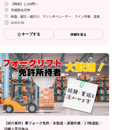
【時給】1,500円～
茨城県古河市
検査、組立・組付け、マシンオペレーター、ライン作業、塗装
62410-00
キープする
詳細を見る
【紹介案件】要フォーク免許／氷製造・運搬作業／17時退勤／
日曜＋平日休み