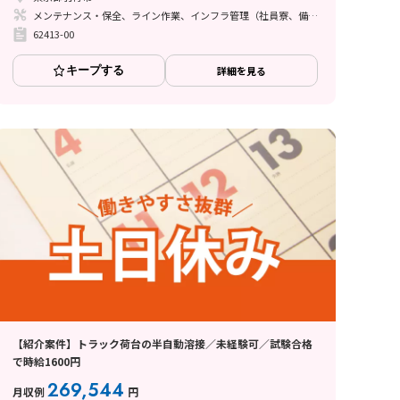
メンテナンス・保全、ライン作業、インフラ管理（社員寮、備品等）
62413-00
キープする
詳細を見る
【紹介案件】トラック荷台の半自動溶接／未経験可／試験合格
で時給1600円
269,544
月収例
円