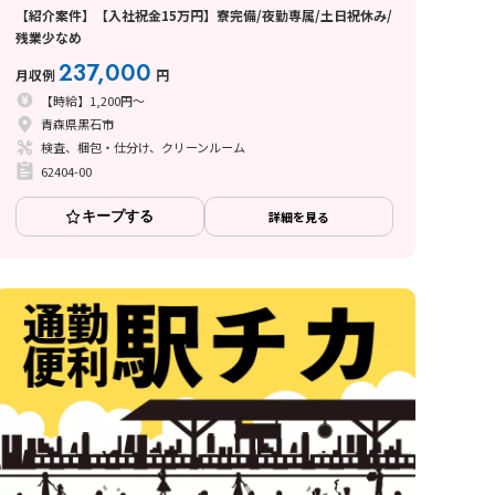
【紹介案件】【入社祝金15万円】寮完備/夜勤専属/土日祝休み/
残業少なめ
237,000
月収例
円
【時給】1,200円～
青森県黒石市
検査、梱包・仕分け、クリーンルーム
62404-00
キープする
詳細を見る