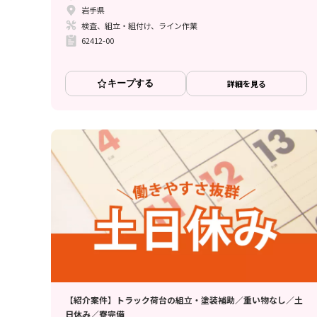
岩手県
検査、組立・組付け、ライン作業
62412-00
キープする
詳細を見る
【紹介案件】トラック荷台の組立・塗装補助／重い物なし／土
日休み／寮完備