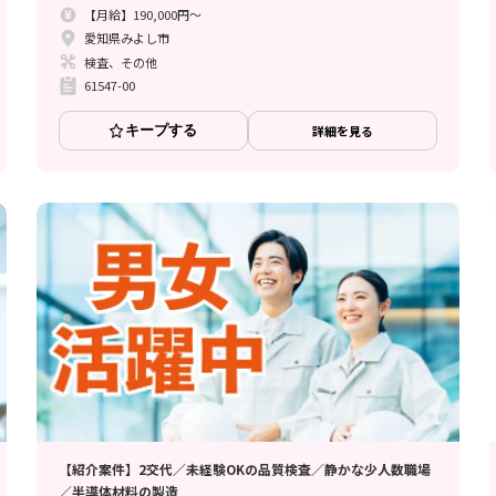
【月給】190,000円～
愛知県みよし市
検査、その他
61547-00
キープする
詳細を見る
【紹介案件】2交代／未経験OKの品質検査／静かな少人数職場
／半導体材料の製造