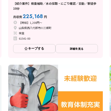
【紹介案件】検査補助／水の採取・にごり確認／日勤／駅徒歩
10分
225,168
月収例
円
【時給】1,200円～
山梨県西八代郡市川三郷町
検査
61541-00
キープする
詳細を見る