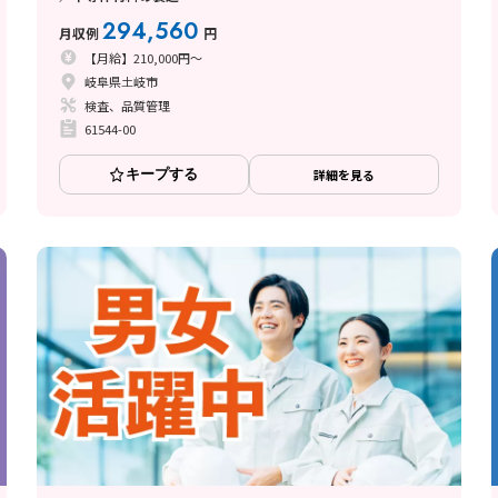
294,560
月収例
円
【月給】210,000円～
岐阜県土岐市
検査、品質管理
61544-00
キープする
詳細を見る