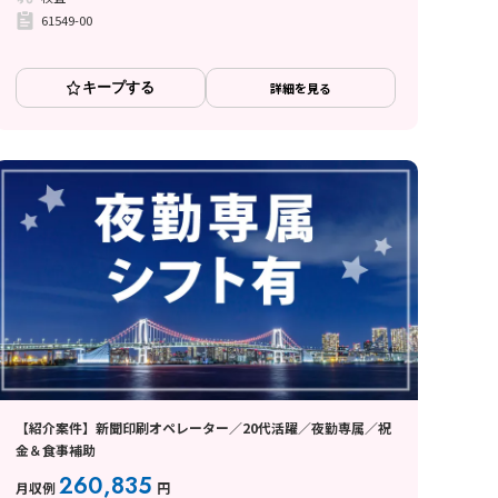
61549-00
キープする
詳細を見る
【紹介案件】新聞印刷オペレーター／20代活躍／夜勤専属／祝
金＆食事補助
260,835
月収例
円