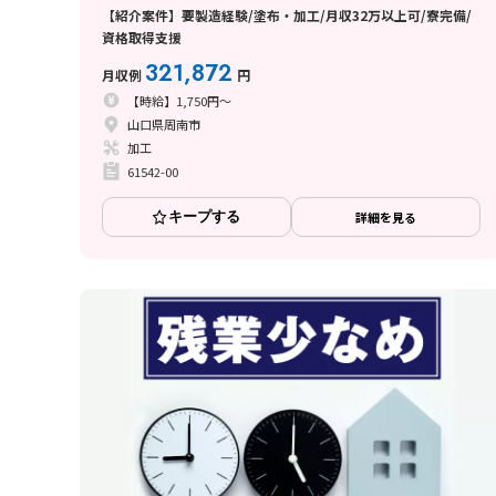
【紹介案件】要製造経験/塗布・加工/月収32万以上可/寮完備/
資格取得支援
321,872
月収例
円
【時給】1,750円～
山口県周南市
加工
61542-00
キープする
詳細を見る