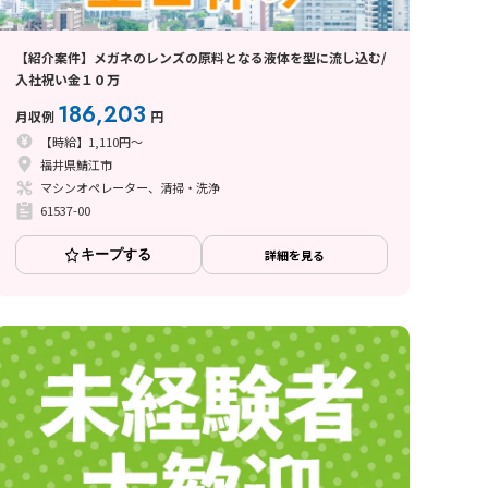
【紹介案件】メガネのレンズの原料となる液体を型に流し込む/
入社祝い金１０万
186,203
月収例
円
【時給】1,110円～
福井県鯖江市
マシンオペレーター、清掃・洗浄
61537-00
キープする
詳細を見る