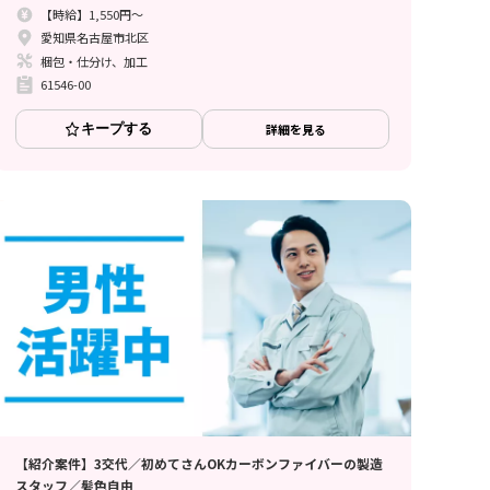
【時給】1,550円～
愛知県名古屋市北区
梱包・仕分け、加工
61546-00
キープする
詳細を見る
【紹介案件】3交代／初めてさんOKカーボンファイバーの製造
スタッフ／髪色自由