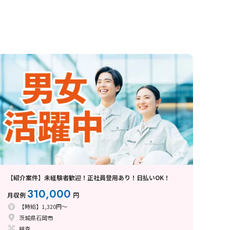
【紹介案件】未経験者歓迎！正社員登用あり！日払いOK！
310,000
月収例
円
【時給】1,320円～
茨城県石岡市
検査