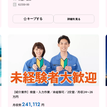
61550-00
キープする
詳細を見る
【紹介案件】検査・入力作業／未経験可／2交替／月収24～26
万円
241,112
月収例
円