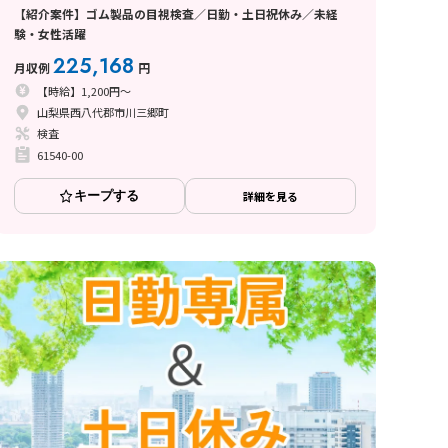
【紹介案件】ゴム製品の目視検査／日勤・土日祝休み／未経
験・女性活躍
225,168
月収例
円
【時給】1,200円～
山梨県西八代郡市川三郷町
検査
61540-00
キープする
詳細を見る