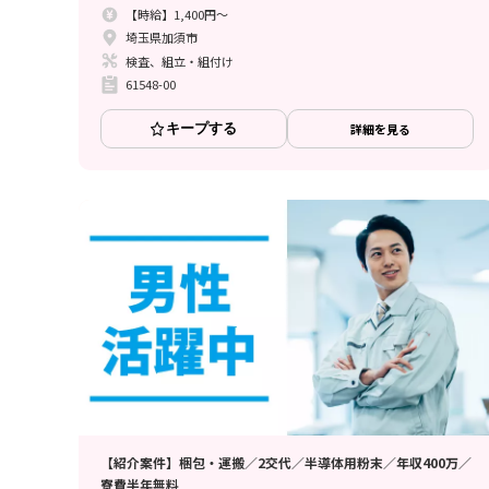
【時給】1,400円～
埼玉県加須市
検査、組立・組付け
61548-00
キープする
詳細を見る
【紹介案件】梱包・運搬／2交代／半導体用粉末／年収400万／
寮費半年無料