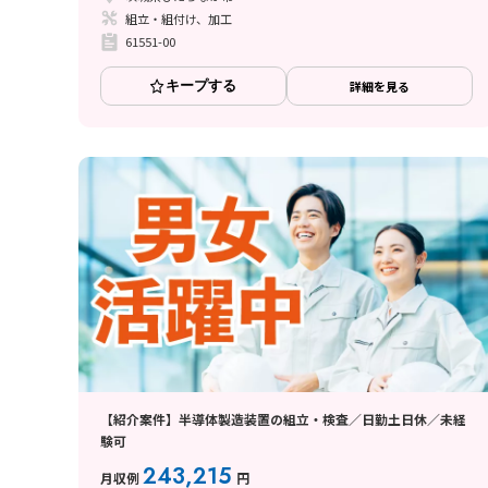
組立・組付け、加工
61551-00
キープする
詳細を見る
【紹介案件】半導体製造装置の組立・検査／日勤土日休／未経
験可
243,215
月収例
円