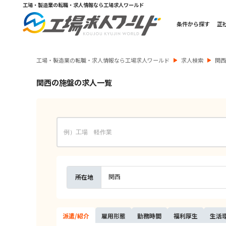
工場・製造業の転職・求人情報なら工場求人ワールド
条件から探す
正
工場・製造業の転職・求人情報なら工場求人ワールド
求人検索
関
関西の施盤の求人一覧
関西
所在地
派遣/
紹介
雇用
形態
勤務
時間
福利
厚生
生活