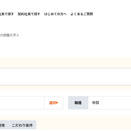
社員で探す
契約社員で探す
はじめての方へ
よくあるご質問
西の施盤の求人
施盤
選択
職種
環境
こだ
わり
条件