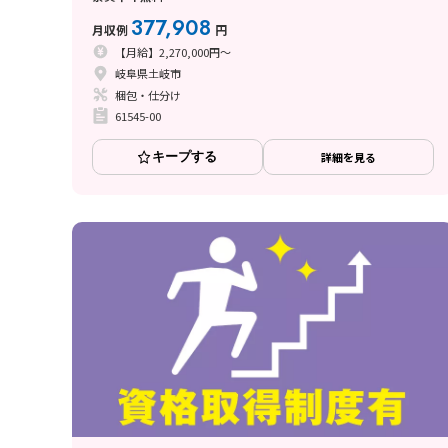
377,908
月収例
円
【月給】2,270,000円～
岐阜県土岐市
梱包・仕分け
61545-00
キープする
詳細を見る