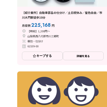
【紹介案件】自動車部品の仕分け／土日祝休み／髪色自由／市
川大門駅徒歩10分
225,168
月収例
円
【時給】1,200円～
山梨県西八代郡市川三郷町
梱包・仕分け
61539-00
キープする
詳細を見る