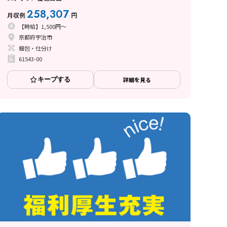
258,307
月収例
円
【時給】1,500円～
京都府宇治市
梱包・仕分け
61543-00
キープする
詳細を見る