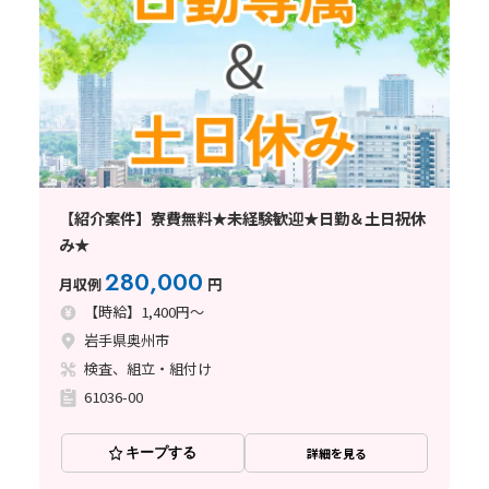
【紹介案件】寮費無料★未経験歓迎★日勤＆土日祝休
み★
280,000
月収例
円
【時給】1,400円～
岩手県奥州市
検査、組立・組付け
61036-00
キープする
詳細を見る