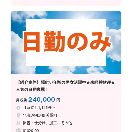
【紹介案件】幅広い年齢の男女活躍中★未経験歓迎★
人気の日勤専属！
240,000
月収例
円
【時給】1,141円～
北海道網走郡美幌町
梱包・仕分け、加工、その他
61020-00