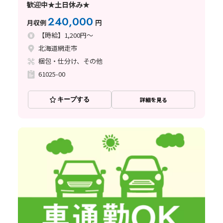
歓迎中★土日休み★
240,000
月収例
円
【時給】1,200円～
北海道網走市
梱包・仕分け、その他
61025-00
キープする
詳細を見る