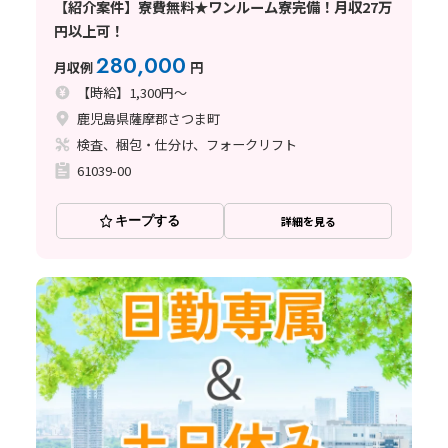
【紹介案件】寮費無料★ワンルーム寮完備！月収27万
円以上可！
280,000
月収例
円
【時給】1,300円～
鹿児島県薩摩郡さつま町
検査、梱包・仕分け、フォークリフト
61039-00
キープする
詳細を見る