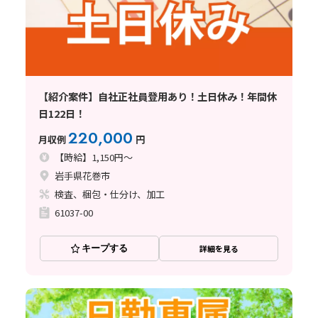
【紹介案件】自社正社員登用あり！土日休み！年間休
日122日！
220,000
月収例
円
【時給】1,150円～
岩手県花巻市
検査、梱包・仕分け、加工
61037-00
キープする
詳細を見る