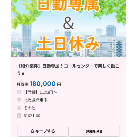
【紹介案件】日勤専属！コールセンターで楽しく働こ
う★
180,000
月収例
円
【時給】1,192円～
北海道網走市
その他
61021-00
キープする
詳細を見る