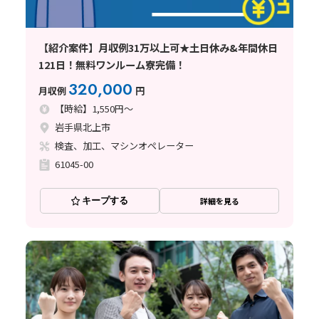
【紹介案件】月収例31万以上可★土日休み&年間休日
121日！無料ワンルーム寮完備！
320,000
月収例
円
【時給】1,550円～
岩手県北上市
検査、加工、マシンオペレーター
61045-00
キープする
詳細を見る