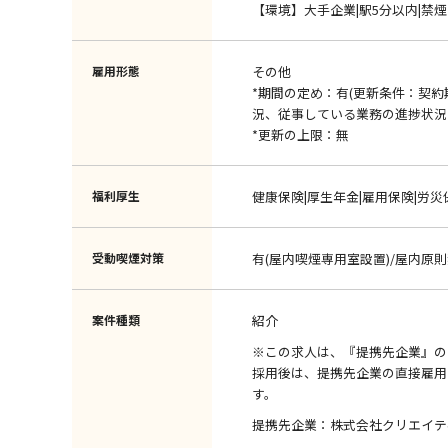
【環境】大手企業|駅5分以内|禁
雇用形態
その他
*期間の定め：有(更新条件：契
況、従事している業務の進捗状況
*更新の上限：無
福利厚生
健康保険|厚生年金|雇用保険|労災
受動喫煙対策
有(屋内喫煙専用室設置)/屋内原
案件種類
紹介
※この求人は、『提携先企業』の
採用後は、提携先企業の直接雇用
す。
提携先企業：株式会社クリエイテ