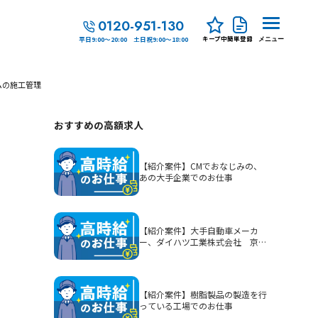
0120-951-130
キープ中
簡単登録
平日9:00～20:00 土日祝9:00～18:00
メニュー
ムの施工管理
おすすめの高額求人
【紹介案件】CMでおなじみの、
あの大手企業でのお仕事
【紹介案件】大手自動車メーカ
ー、ダイハツ工業株式会社 京都
（大山崎）工場でのお仕事
【紹介案件】樹脂製品の製造を行
っている工場でのお仕事