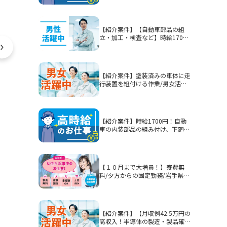
【紹介案件】【自動車部品の組
立・加工・検査など】時給1700
円/2交替/静岡県富士市今泉/5勤2
休または4勤2休/土日休みまたは
シフト制/未経験歓迎/無期雇用派
遣/月収例40.3万円以上
【紹介案件】塗装済みの車体に走
行装置を組付ける作業/男女活躍
中★賞与有！
【紹介案件】時給1700円！自動
車の内装部品の組み付け、下廻り
部品等を組み付ける作業！男性活
躍中★
【１０月まで大増員！】寮費無
料/夕方からの固定勤務/岩手県釜
石市/部品加工・表面処理
【紹介案件】【月収例42.5万円の
高収入！半導体の製造・製品確