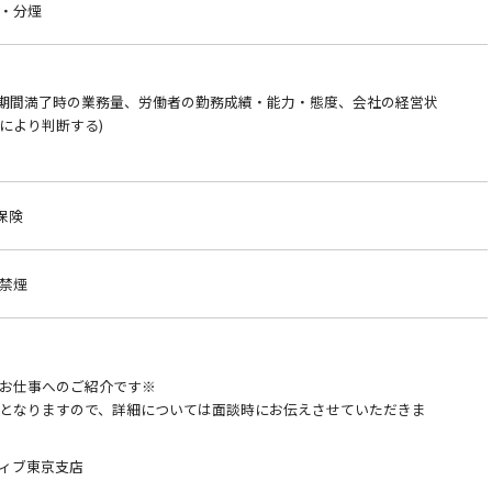
煙・分煙
約期間満了時の業務量、労働者の勤務成績・能力・態度、会社の経営状
により判断する)
保険
則禁煙
お仕事へのご紹介です※
となりますので、詳細については面談時にお伝えさせていただきま
ィブ東京支店