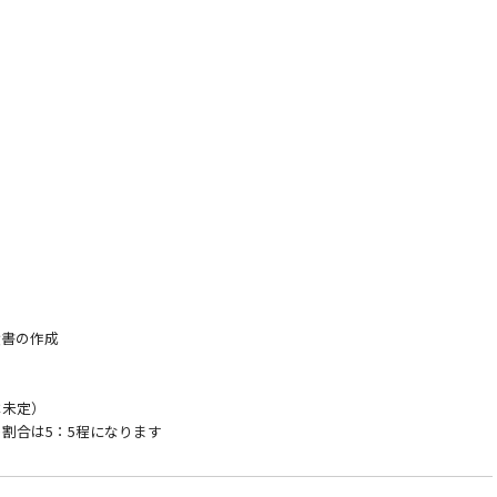
積書の作成
は未定）
割合は5：5程になります