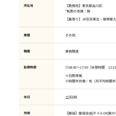
所在地
【勤務地】東京都品川区
*転勤の有無：無
【最寄り】JR京浜東北・根岸線
業種
その他
職種
事務関連
勤務時間
①08:45～17:30（休憩時間 12:15 
※日勤専属
※時間外労働：有（月平均時間外
休日
土|日|祝
特徴
【服装】服装自由|ネイルOK|髪の