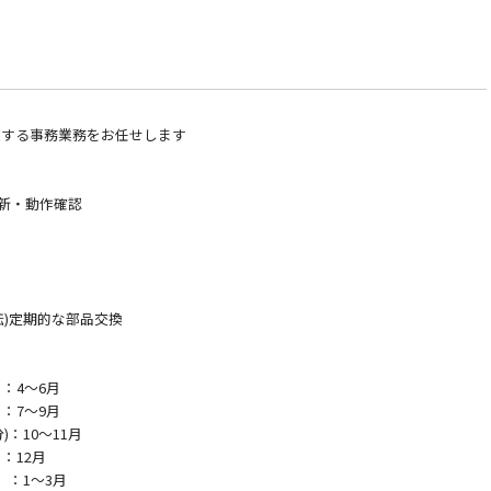
随する事務業務をお任せします
新・動作確認
)定期的な部品交換
4～6月
7～9月
：10～11月
12月
：1～3月