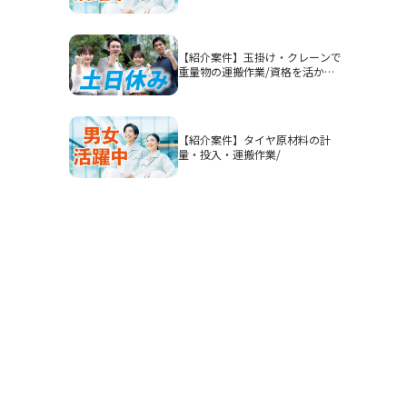
認】高時給1900円/2交替/三重県
四日市市山之一色町/4勤2休のシ
フト制/即入寮OKの寮完備/研修
期間あり/クリーンルーム/男女活
【紹介案件】玉掛け・クレーンで
躍
重量物の運搬作業/資格を活かし
てガッツリ稼ぎたい方におすすめ
です◎
【紹介案件】タイヤ原材料の計
量・投入・運搬作業/