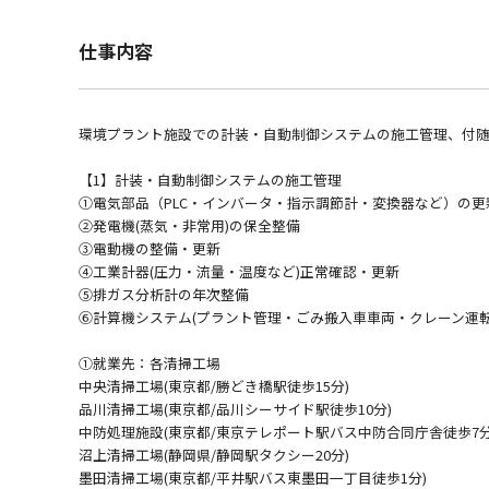
仕事内容
環境プラント施設での計装・自動制御システムの施工管理、付
【1】計装・自動制御システムの施工管理
➀電気部品（PLC・インバータ・指示調節計・変換器など）の更
②発電機(蒸気・非常用)の保全整備
③電動機の整備・更新
④工業計器(圧力・流量・温度など)正常確認・更新
⑤排ガス分析計の年次整備
⑥計算機システム(プラント管理・ごみ搬入車車両・クレーン運転
①就業先：各清掃工場
中央清掃工場(東京都/勝どき橋駅徒歩15分) ：
品川清掃工場(東京都/品川シーサイド駅徒歩10分) ：
中防処理施設(東京都/東京テレポート駅バス中防合同庁舎徒歩7分)
沼上清掃工場(静岡県/静岡駅タクシー20分) ：
墨田清掃工場(東京都/平井駅バス東墨田一丁目徒歩1分) 