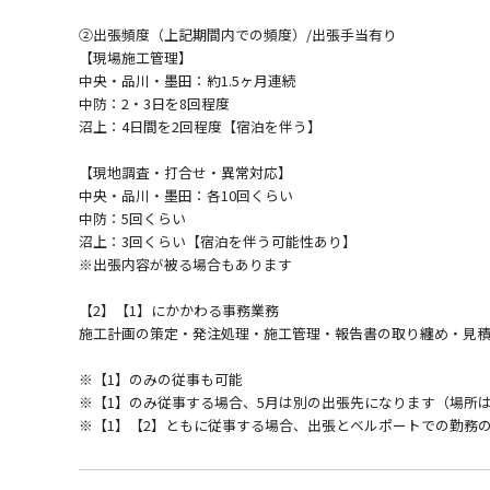
②出張頻度（上記期間内での頻度）/出張手当有り
【現場施工管理】
中央・品川・墨田：約1.5ヶ月連続
中防：2・3日を8回程度
沼上：4日間を2回程度【宿泊を伴う】
【現地調査・打合せ・異常対応】
中央・品川・墨田：各10回くらい
中防：5回くらい
沼上：3回くらい【宿泊を伴う可能性あり】
※出張内容が被る場合もあります
【2】【1】にかかわる事務業務
施工計画の策定・発注処理・施工管理・報告書の取り纏め・見
※【1】のみの従事も可能
※【1】のみ従事する場合、5月は別の出張先になります（場所
※【1】【2】ともに従事する場合、出張とベルポートでの勤務の