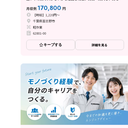
る作業
170,800
月収例
円
【時給】1,220円～
千葉県習志野市
軽作業
62801-00
キープする
詳細を見る