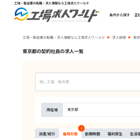
工場・製造業の転職・求人情報なら工場求人ワールド
条件から探す
正
工場・製造業の転職・求人情報なら工場求人ワールド
求人検索
東
東京都の契約社員の求人一覧
東京都
所在地
1
派遣/
紹介
雇用
形態
勤務
時間
福利
厚生
生活