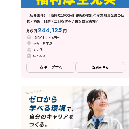
【紹介案件】【高時給1500円】未経験歓迎◎産業用貴金属の回
収・精製！日勤×土日祝休み♪格安食堂完備☆
244,125
月収例
円
【時給】1,500円～
神奈川県平塚市
その他
62765-00
キープする
詳細を見る