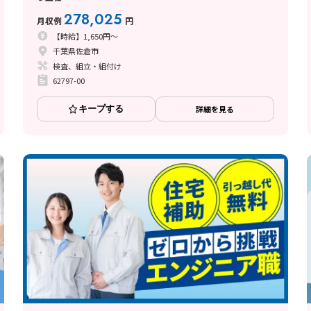
278,025
月収例
円
【時給】1,650円～
千葉県佐倉市
検査、組立・組付け
62797-00
キープする
詳細を見る