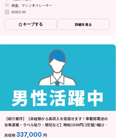
検査、マシンオペレーター
62825-00
キープする
詳細を見る
【紹介案件】【未経験から高収入を目指せます！車載用電池の
台車運搬・ラベル貼り・梱包など】時給1500円/2交替/4勤2
休・シフト制/月5万円の寮費補助あり/月収例33.7万円以上◎
337,000
月収例
円