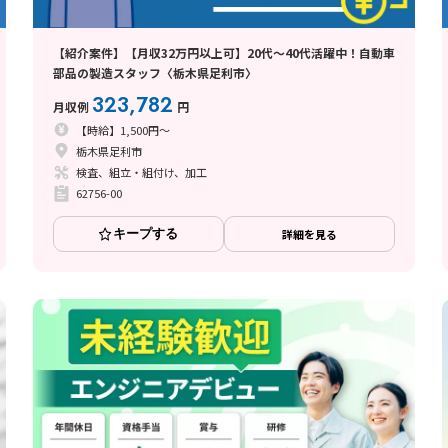
【紹介案件】【月収32万円以上可】20代〜40代活躍中！自動車
部品の製造スタッフ〈栃木県足利市〉
323,782
月収例
円
【時給】1,500円～
栃木県足利市
検査、組立・組付け、加工
62756-00
キープする
詳細を見る