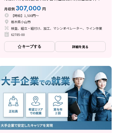
カー通勤OK/固定費が浮いて月収例30.7万円以上・手取りもウ
307,000
月収例
円
レシイ♪
【時給】1,500円～
栃木県小山市
検査、組立・組付け、加工、マシンオペレーター、ライン作業
62785-00
キープする
詳細を見る