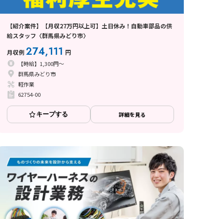
【紹介案件】【月収27万円以上可】土日休み！自動車部品の供
給スタッフ〈群馬県みどり市〉
274,111
月収例
円
【時給】1,300円～
群馬県みどり市
軽作業
62754-00
キープする
詳細を見る