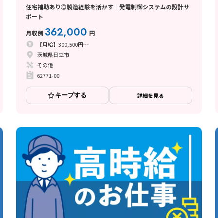
住宅補助あり◎製造経験を活かす｜発電制御システムの設計サ
ポート
362,000
月収例
円
【月給】300,500円～
茨城県日立市
その他
62771-00
キープする
詳細を見る