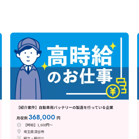
【紹介案件】自動車用バッテリーの製造を行っている企業
368,000
月収例
円
【時給】1,600円～
埼玉県深谷市
組立・組付け