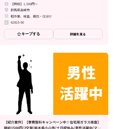
【時給】1,500円～
群馬県高崎市
軽作業、検査、梱包・仕分け
62815-00
キープする
詳細を見る
【紹介案件】【寮費無料キャンペーン中！住宅用ガラス検査】
時給1500円/2交替/栃木県小山市/土日祝休み/男性活躍中/マイ