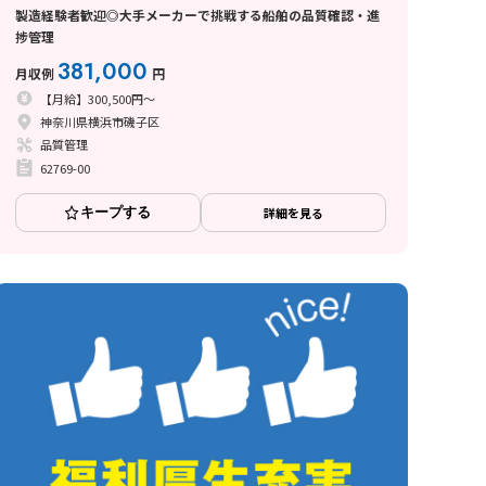
製造経験者歓迎◎大手メーカーで挑戦する船舶の品質確認・進
捗管理
381,000
月収例
円
【月給】300,500円～
神奈川県横浜市磯子区
品質管理
62769-00
キープする
詳細を見る