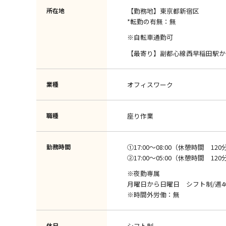
所在地
【勤務地】東京都新宿区
*転勤の有無：無
※自転車通勤可
【最寄り】副都心線西早稲田駅か
業種
オフィスワーク
職種
座り作業
勤務時間
①17:00～08:00（休憩時間 120
②17:00～05:00（休憩時間 120
※夜勤専属
月曜日から日曜日 シフト制/週4
※時間外労働：無
休日
シフト制