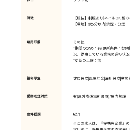
特徴
【服装】制服あり|ネイルOK|髪の
【環境】駅5分以内|禁煙・分煙
雇用形態
その他
*期間の定め：有(更新条件：契
況、従事している業務の進捗状況
*更新の上限：無
福利厚生
健康保険|厚生年金|雇用保険|労災
受動喫煙対策
有(屋外喫煙場所設置)/屋内禁煙
案件種類
紹介
※この求人は、『提携先企業』の
採用後は、提携先企業の直接雇用