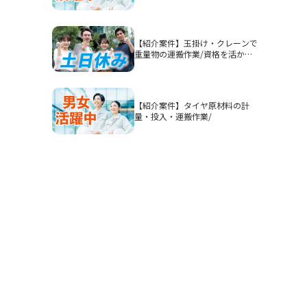
認】高時給1900円/2交替/三重県
四日市市山之一色町/4勤2休のシ
フト制/即入寮OKの寮完備/研修
期間あり/クリーンルーム/男女活
【紹介案件】玉掛け・クレーンで
躍
重量物の運搬作業/資格を活かし
てガッツリ稼ぎたい方におすすめ
です◎
【紹介案件】タイヤ原材料の計
量・投入・運搬作業/