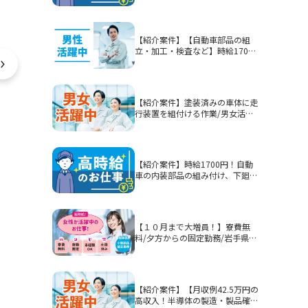
【紹介案件】【自動車部品の組
立・加工・検査など】時給1700
円/2交替/静岡県富士市今泉/5勤2
休または4勤2休/土日休みまたは
シフト制/未経験歓迎/無期雇用派
遣/月収例40.3万円以上
【紹介案件】塗装済みの車体に走
行装置を組付ける作業/男女活躍
中★賞与有！
【紹介案件】時給1700円！自動
車の内装部品の組み付け、下廻り
部品等を組み付ける作業！男性活
躍中★
【１０月まで大増員！】寮費無
料/夕方からの固定勤務/岩手県釜
石市/部品加工・表面処理
【紹介案件】【月収例42.5万円の
高収入！半導体の製造・製品確