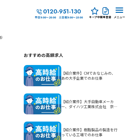
0120-951-130
キープ中
簡単登録
平日9:00～20:00 土日祝9:00～18:00
メニュー
勤）
おすすめの高額求人
【紹介案件】CMでおなじみの、
あの大手企業でのお仕事
【紹介案件】大手自動車メーカ
ー、ダイハツ工業株式会社 京都
（大山崎）工場でのお仕事
【紹介案件】樹脂製品の製造を行
っている工場でのお仕事