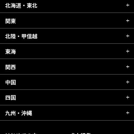
北海道・東北
関東
北海道
青森県
北陸・甲信越
茨城県
秋田県
栃木県
東海
新潟県
山形県
群馬県
富山県
関西
岐阜県
岩手県
埼玉県
石川県
静岡県
中国
滋賀県
宮城県
千葉県
福井県
愛知県
京都府
四国
広島県
福島県
東京都
山梨県
三重県
大阪府
岡山県
九州・沖縄
愛媛県
神奈川県
長野県
兵庫県
鳥取県
香川県
福岡県