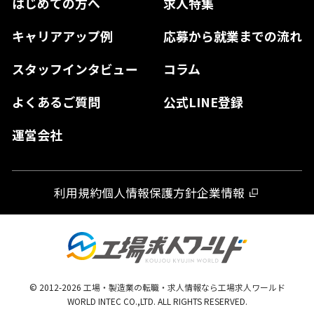
はじめての方へ
求人特集
奈良県
島根県
高知県
佐賀県
キャリアアップ例
応募から就業までの流れ
和歌山県
山口県
徳島県
長崎県
スタッフインタビュー
コラム
大分県
よくあるご質問
公式LINE登録
熊本県
運営会社
宮崎県
鹿児島県
利用規約
個人情報保護方針
企業情報
沖縄県
© 2012-
2026
工場・製造業の転職・求人情報なら工場求人ワールド
WORLD INTEC CO.,LTD. ALL RIGHTS RESERVED.