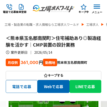
電話で応募
簡単登録
キープ中
メニュー
工場・製造業の転職・求人情報なら工場求人ワールド
工場求人
＜熊本県玉名郡南関町＞住宅補助あり◎製造経
験を活かす｜CMP装置の設計業務
案件更新日
2026/05/14
円
361,000
熊本県玉名郡南関町
月収例
勤務地
キープする
電話で応募
Webで応募
LINEで応募