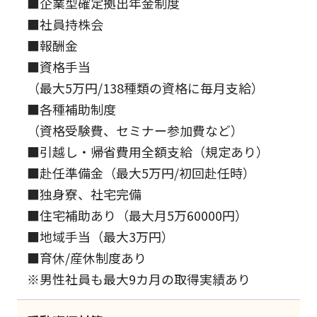
■企業型確定拠出年金制度
■社員持株会
■報酬金
■資格手当
（最大5万円/138種類の資格に毎月支給）
■各種補助制度
（資格受験費、セミナー参加費など）
■引越し・帰省費用全額支給（規定あり）
■赴任準備金（最大5万円/初回赴任時）
■独身寮、社宅完備
■住宅補助あり（最大月5万60000円）
■地域手当（最大3万円）
■育休/産休制度あり
※男性社員も最大9カ月の取得実績あり