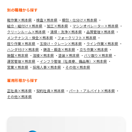
別の職種から探す
軽作業×熊本県
検査×熊本県
梱包・仕分け×熊本県
組立・組付け×熊本県
加工×熊本県
マシンオペレーター×熊本県
クリーンルーム×熊本県
清掃・洗浄×熊本県
品質管理×熊本県
メンテナンス・保全×熊本県
フォークリフト×熊本県
座り作業×熊本県
玉掛け・クレーン×熊本県
ライン作業×熊本県
ハンダ付け×熊本県
鋳造・鍛造×熊本県
立ち作業×熊本県
施盤×熊本県
溶接×熊本県
塗装×熊本県
バリ取り×熊本県
運営管理×熊本県
インフラ管理（社員寮、備品等）×熊本県
営業×熊本県
採用人事×熊本県
その他×熊本県
雇用形態から探す
正社員×熊本県
契約社員×熊本県
パート・アルバイト×熊本県
その他×熊本県