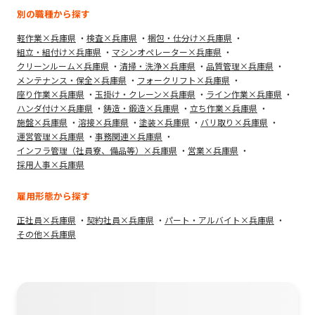
別の職種から探す
軽作業×兵庫県
検査×兵庫県
梱包・仕分け×兵庫県
組立・組付け×兵庫県
マシンオペレーター×兵庫県
クリーンルーム×兵庫県
清掃・洗浄×兵庫県
品質管理×兵庫県
メンテナンス・保全×兵庫県
フォークリフト×兵庫県
座り作業×兵庫県
玉掛け・クレーン×兵庫県
ライン作業×兵庫県
ハンダ付け×兵庫県
鋳造・鍛造×兵庫県
立ち作業×兵庫県
施盤×兵庫県
溶接×兵庫県
塗装×兵庫県
バリ取り×兵庫県
運営管理×兵庫県
事務関連×兵庫県
インフラ管理（社員寮、備品等）×兵庫県
営業×兵庫県
採用人事×兵庫県
雇用形態から探す
正社員×兵庫県
契約社員×兵庫県
パート・アルバイト×兵庫県
その他×兵庫県