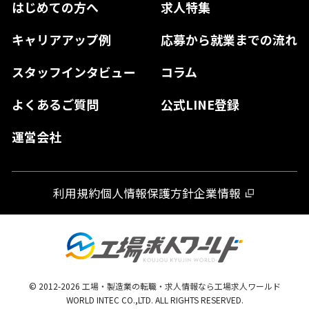
はじめての方へ
求人特集
奈良県
島根県
高知県
佐賀県
キャリアアップ例
応募から就業までの流れ
和歌山県
山口県
徳島県
長崎県
スタッフインタビュー
コラム
大分県
よくあるご質問
公式LINE登録
熊本県
運営会社
宮崎県
鹿児島県
利用規約
個人情報保護方針
企業情報
沖縄県
© 2012-
2026
工場・製造業の転職・求人情報なら工場求人ワールド
WORLD INTEC CO.,LTD. ALL RIGHTS RESERVED.