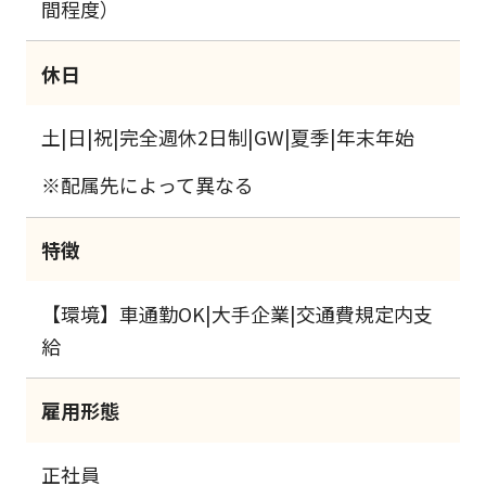
間程度）
休日
土|日|祝|完全週休2日制|GW|夏季|年末年始
※配属先によって異なる
特徴
【環境】車通勤OK|大手企業|交通費規定内支
給
雇用形態
正社員