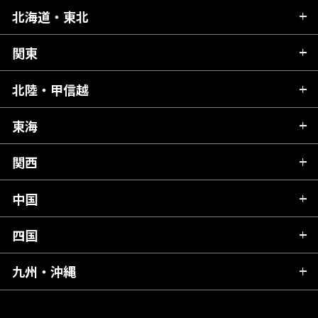
北海道・東北
関東
北海道
青森県
北陸・甲信越
茨城県
秋田県
栃木県
東海
新潟県
山形県
群馬県
富山県
関西
岐阜県
岩手県
埼玉県
石川県
静岡県
中国
滋賀県
宮城県
千葉県
福井県
愛知県
京都府
四国
広島県
福島県
東京都
山梨県
三重県
大阪府
岡山県
九州・沖縄
愛媛県
神奈川県
長野県
兵庫県
鳥取県
香川県
福岡県