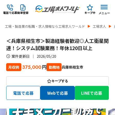
電話で応募
簡単登録
キープ中
メニュー
工場・製造業の転職・求人情報なら工場求人ワールド
工場求人
＜兵庫県相生市＞製造経験者歓迎◎人工衛星関
連！システム試験業務！年休120日以上
案件更新日
2026/05/20
円
375,000
兵庫県相生市
月収例
勤務地
キープする
電話で応募
Webで応募
LINEで応募