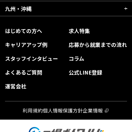
山梨県
三重県
大阪府
岡山県
九州・沖縄
愛媛県
神奈川県
長野県
兵庫県
鳥取県
香川県
福岡県
はじめての方へ
求人特集
奈良県
島根県
高知県
佐賀県
キャリアアップ例
応募から就業までの流れ
和歌山県
山口県
徳島県
長崎県
スタッフインタビュー
コラム
大分県
よくあるご質問
公式LINE登録
熊本県
運営会社
宮崎県
鹿児島県
利用規約
個人情報保護方針
企業情報
沖縄県