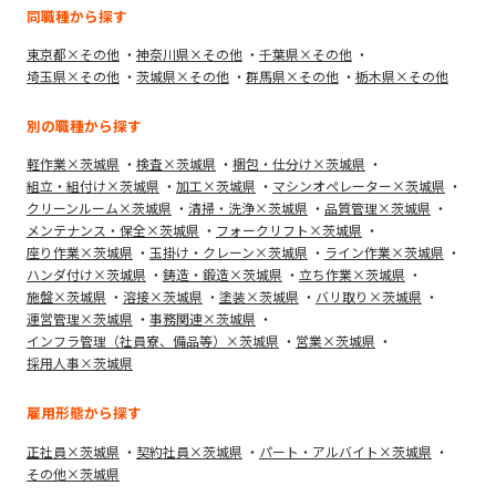
同職種から探す
東京都×その他
神奈川県×その他
千葉県×その他
埼玉県×その他
茨城県×その他
群馬県×その他
栃木県×その他
別の職種から探す
軽作業×茨城県
検査×茨城県
梱包・仕分け×茨城県
組立・組付け×茨城県
加工×茨城県
マシンオペレーター×茨城県
クリーンルーム×茨城県
清掃・洗浄×茨城県
品質管理×茨城県
メンテナンス・保全×茨城県
フォークリフト×茨城県
座り作業×茨城県
玉掛け・クレーン×茨城県
ライン作業×茨城県
ハンダ付け×茨城県
鋳造・鍛造×茨城県
立ち作業×茨城県
施盤×茨城県
溶接×茨城県
塗装×茨城県
バリ取り×茨城県
運営管理×茨城県
事務関連×茨城県
インフラ管理（社員寮、備品等）×茨城県
営業×茨城県
採用人事×茨城県
雇用形態から探す
正社員×茨城県
契約社員×茨城県
パート・アルバイト×茨城県
その他×茨城県