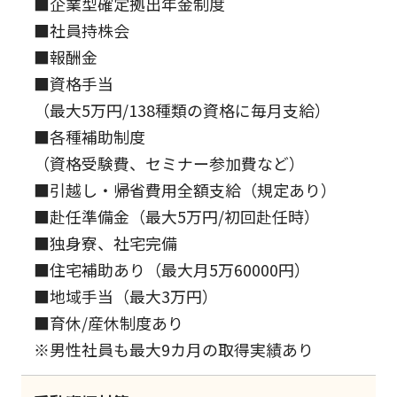
■企業型確定拠出年金制度
■社員持株会
■報酬金
■資格手当
（最大5万円/138種類の資格に毎月支給）
■各種補助制度
（資格受験費、セミナー参加費など）
■引越し・帰省費用全額支給（規定あり）
■赴任準備金（最大5万円/初回赴任時）
■独身寮、社宅完備
■住宅補助あり（最大月5万60000円）
■地域手当（最大3万円）
■育休/産休制度あり
※男性社員も最大9カ月の取得実績あり