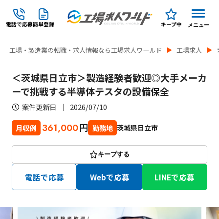
電話で応募
簡単登録
キープ中
メニュー
工場・製造業の転職・求人情報なら工場求人ワールド
工場求人
＜茨城県日立市＞製造経験者歓迎◎大手メーカ
ーで挑戦する半導体テスタの設備保全
案件更新日
2026/07/10
円
361,000
茨城県日立市
月収例
勤務地
キープする
電話で応募
Webで応募
LINEで応募