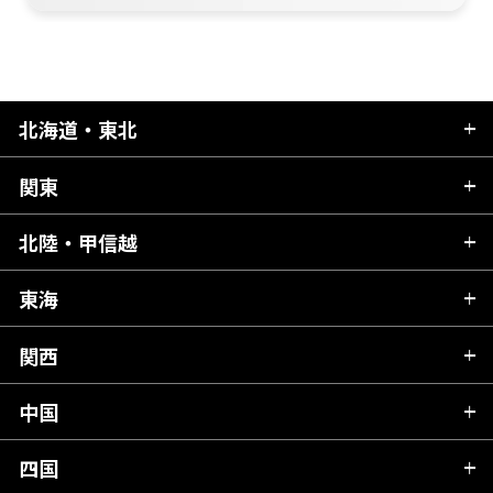
北海道・東北
関東
北海道
青森県
北陸・甲信越
茨城県
秋田県
栃木県
東海
新潟県
山形県
群馬県
富山県
関西
岐阜県
岩手県
埼玉県
石川県
静岡県
中国
滋賀県
宮城県
千葉県
福井県
愛知県
京都府
四国
広島県
福島県
東京都