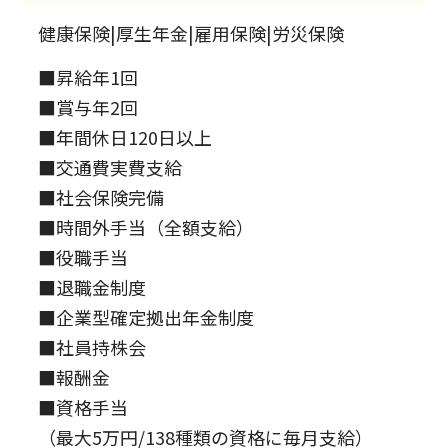
健康保険|厚生年金|雇用保険|労災保険
■昇給年1回
■賞与年2回
■年間休日120日以上
■交通費実費支給
■社会保険完備
■時間外手当（全額支給）
■役職手当
■退職金制度
■企業型確定拠出年金制度
■社員持株会
■報酬金
■資格手当
（最大5万円/138種類の資格に毎月支給）