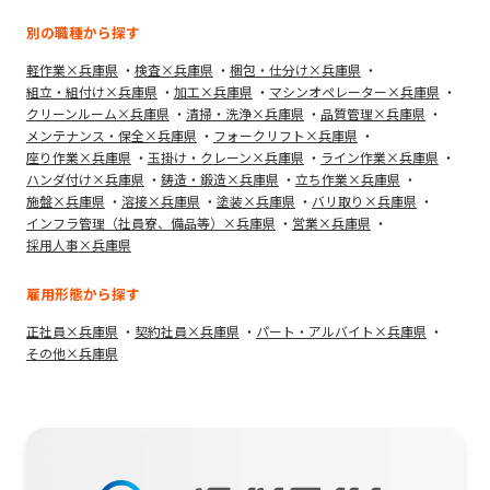
別の職種から探す
軽作業×兵庫県
検査×兵庫県
梱包・仕分け×兵庫県
組立・組付け×兵庫県
加工×兵庫県
マシンオペレーター×兵庫県
クリーンルーム×兵庫県
清掃・洗浄×兵庫県
品質管理×兵庫県
メンテナンス・保全×兵庫県
フォークリフト×兵庫県
座り作業×兵庫県
玉掛け・クレーン×兵庫県
ライン作業×兵庫県
ハンダ付け×兵庫県
鋳造・鍛造×兵庫県
立ち作業×兵庫県
施盤×兵庫県
溶接×兵庫県
塗装×兵庫県
バリ取り×兵庫県
インフラ管理（社員寮、備品等）×兵庫県
営業×兵庫県
採用人事×兵庫県
雇用形態から探す
正社員×兵庫県
契約社員×兵庫県
パート・アルバイト×兵庫県
その他×兵庫県