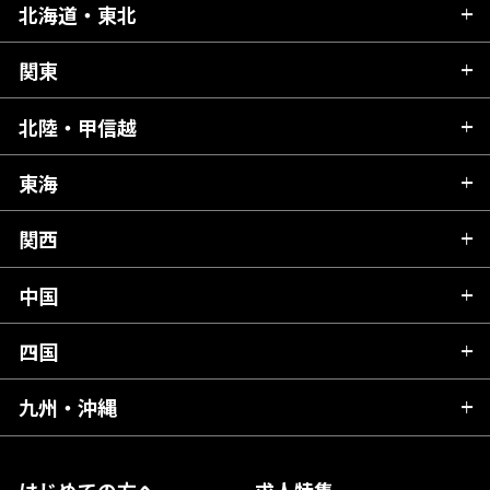
北海道・東北
関東
北海道
青森県
北陸・甲信越
茨城県
秋田県
栃木県
東海
新潟県
山形県
群馬県
富山県
関西
岐阜県
岩手県
埼玉県
石川県
静岡県
中国
滋賀県
宮城県
千葉県
福井県
愛知県
京都府
四国
広島県
福島県
東京都
山梨県
三重県
大阪府
岡山県
九州・沖縄
愛媛県
神奈川県
長野県
兵庫県
鳥取県
香川県
福岡県
はじめての方へ
求人特集