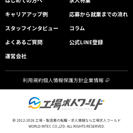
奈良県
島根県
高知県
佐賀県
キャリアアップ例
応募から就業までの流れ
和歌山県
山口県
徳島県
長崎県
スタッフインタビュー
コラム
大分県
よくあるご質問
公式LINE登録
熊本県
運営会社
宮崎県
鹿児島県
利用規約
個人情報保護方針
企業情報
沖縄県
© 2012-
2026
工場・製造業の転職・求人情報なら工場求人ワールド
WORLD INTEC CO.,LTD. ALL RIGHTS RESERVED.