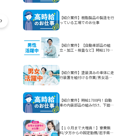
【紹介案件】樹脂製品の製造を行
っている工場でのお仕事
【紹介案件】【自動車部品の組
立・加工・検査など】時給1700
円/2交替/静岡県富士市今泉/5勤2
休または4勤2休/土日休みまたは
シフト制/未経験歓迎/無期雇用派
遣/月収例40.3万円以上
【紹介案件】塗装済みの車体に走
行装置を組付ける作業/男女活躍
中★賞与有！
【紹介案件】時給1700円！自動
車の内装部品の組み付け、下廻り
部品等を組み付ける作業！男性活
躍中★
【１０月まで大増員！】寮費無
料/夕方からの固定勤務/岩手県釜