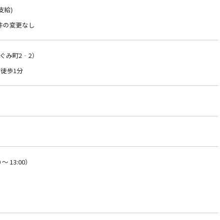
支給)
件の変更なし
ぐみ町2‐2）
徒歩1分
～ 13:00）