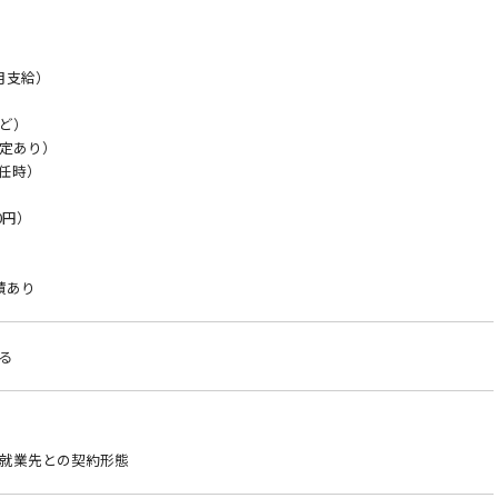
月支給）
ど）
定あり）
赴任時）
0円）
績あり
る
就業先との契約形態