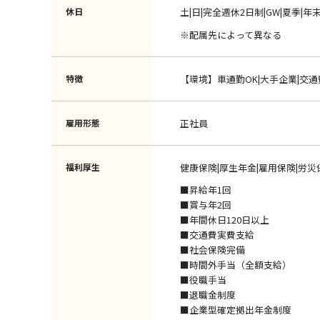
休日
土|日|完全週休2日制|GW|夏季|年
※配属先によって異なる
特徴
【環境】車通勤OK|大手企業|交
雇用形態
正社員
福利厚生
健康保険|厚生年金|雇用保険|労災
■昇給年1回
■賞与年2回
■年間休日120日以上
■交通費実費支給
■社会保険完備
■時間外手当（全額支給）
■役職手当
■退職金制度
■企業型確定拠出年金制度