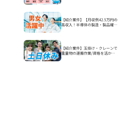
石市/部品加工・表面処理
【紹介案件】【月収例42.5万円の
高収入！半導体の製造・製品確
認】高時給1900円/2交替/三重県
四日市市山之一色町/4勤2休のシ
フト制/即入寮OKの寮完備/研修
期間あり/クリーンルーム/男女活
【紹介案件】玉掛け・クレーンで
躍
重量物の運搬作業/資格を活かし
てガッツリ稼ぎたい方におすすめ
です◎