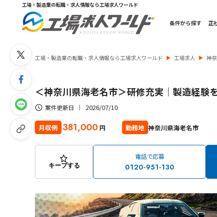
工場・製造業の転職・求人情報なら工場求人ワールド
条件から探す
正
工場・製造業の転職・求人情報なら工場求人ワールド
工場求人
神
＜神奈川県海老名市＞研修充実｜製造経験
2026/07/10
案件更新日
381,000
神奈川県海老名市
月収例
勤務地
円
電話で応募
0120-951-130
キープする