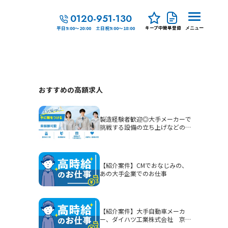
0120-951-130
キープ中
簡単登録
平日9:00～20:00 土日祝9:00～18:00
メニュー
おすすめの高額求人
製造経験者歓迎◎大手メーカーで
挑戦する設備の立ち上げなどの生
産技術
【紹介案件】CMでおなじみの、
あの大手企業でのお仕事
【紹介案件】大手自動車メーカ
ー、ダイハツ工業株式会社 京都
（大山崎）工場でのお仕事