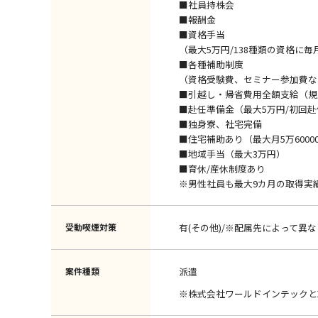
■社員持株会
■報酬金
■資格手当
（最大5万円/138種類の資格に毎
■各種補助制度
（資格受験費、セミナー参加費な
■引越し・帰省費用全額支給（規
■赴任準備金（最大5万円/初回
■独身寮、社宅完備
■住宅補助あり（最大月5万6000
■地域手当（最大3万円）
■育休/産休制度あり
※男性社員も最大9カ月の取得実
受動喫煙対策
有(その他)/※配属先によって異な
案件種類
派遣
※株式会社ワールドインテックと