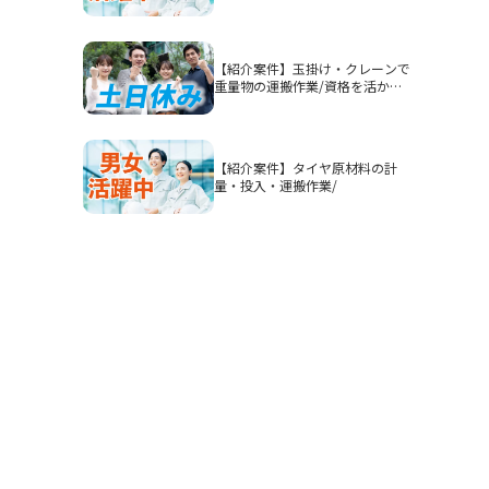
認】高時給1900円/2交替/三重県
四日市市山之一色町/4勤2休のシ
フト制/即入寮OKの寮完備/研修
期間あり/クリーンルーム/男女活
【紹介案件】玉掛け・クレーンで
躍
重量物の運搬作業/資格を活かし
てガッツリ稼ぎたい方におすすめ
です◎
【紹介案件】タイヤ原材料の計
量・投入・運搬作業/