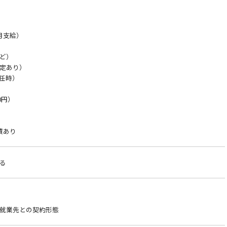
月支給）
ど）
定あり）
赴任時）
0円）
績あり
る
就業先との契約形態