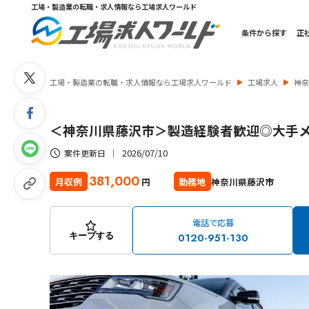
工場・製造業の転職・求人情報なら工場求人ワールド
条件から探す
正
工場・製造業の転職・求人情報なら工場求人ワールド
工場求人
神
＜神奈川県藤沢市＞製造経験者歓迎◎大手メ
2026/07/10
案件更新日
381,000
神奈川県藤沢市
月収例
勤務地
円
電話で応募
0120-951-130
キープする