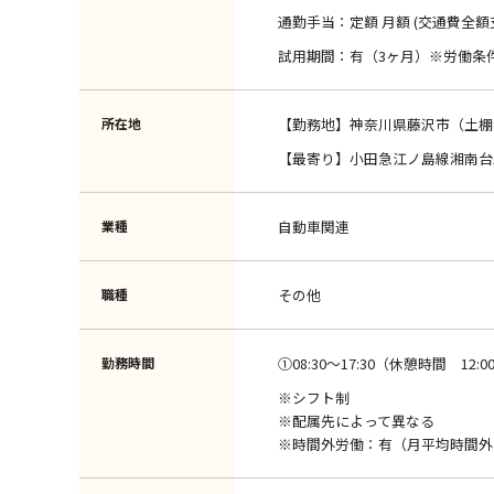
通勤手当：定額 月額 (交通費全額
試用期間：有（3ヶ月）※労働条
所在地
【勤務地】神奈川県藤沢市（土棚
【最寄り】小田急江ノ島線湘南台
業種
自動車関連
職種
その他
勤務時間
①08:30～17:30（休憩時間 12:00 
※シフト制
※配属先によって異なる
※時間外労働：有（月平均時間外