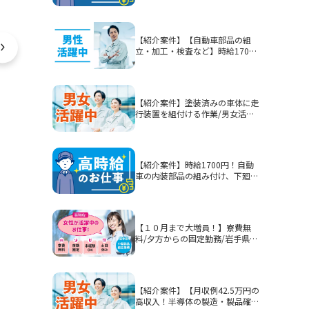
【紹介案件】【自動車部品の組
立・加工・検査など】時給1700
円/2交替/静岡県富士市今泉/5勤2
休または4勤2休/土日休みまたは
シフト制/未経験歓迎/無期雇用派
遣/月収例40.3万円以上
【紹介案件】塗装済みの車体に走
行装置を組付ける作業/男女活躍
中★賞与有！
【紹介案件】時給1700円！自動
車の内装部品の組み付け、下廻り
部品等を組み付ける作業！男性活
躍中★
【１０月まで大増員！】寮費無
料/夕方からの固定勤務/岩手県釜
石市/部品加工・表面処理
【紹介案件】【月収例42.5万円の
高収入！半導体の製造・製品確