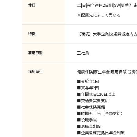
休日
土|日|完全週休2日制|GW|夏季|年
※配属先によって異なる
特徴
【環境】大手企業|交通費規定内
雇用形態
正社員
福利厚生
健康保険|厚生年金|雇用保険|労災
■昇給年1回
■賞与年2回
■年間休日120日以上
■交通費実費支給
■社会保険完備
■時間外手当（全額支給）
■役職手当
■退職金制度
■企業型確定拠出年金制度