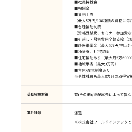
■社員持株会
■報酬金
■資格手当
（最大5万円/138種類の資格に毎
■各種補助制度
（資格受験費、セミナー参加費な
■引越し・帰省費用全額支給（規
■赴任準備金（最大5万円/初回
■独身寮、社宅完備
■住宅補助あり（最大月5万6000
■地域手当（最大3万円）
■育休/産休制度あり
※男性社員も最大9カ月の取得実
受動喫煙対策
有(その他)/※配属先によって異な
案件種類
派遣
※株式会社ワールドインテックと