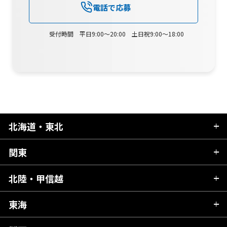
電話で応募
受付時間 平日9:00～20:00 土日祝9:00～18:00
北海道・東北
関東
北海道
青森県
北陸・甲信越
茨城県
秋田県
栃木県
東海
新潟県
山形県
群馬県