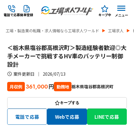
電話で応募
簡単登録
キープ中
メニュー
工場・製造業の転職・求人情報なら工場求人ワールド
工場求人
＜栃木県塩谷郡高根沢町＞製造経験者歓迎◎大
手メーカーで挑戦するHV車のバッテリー制御
設計
案件更新日
2026/07/13
円
361,000
栃木県塩谷郡高根沢町
月収例
勤務地
キープする
電話で応募
Webで応募
LINEで応募