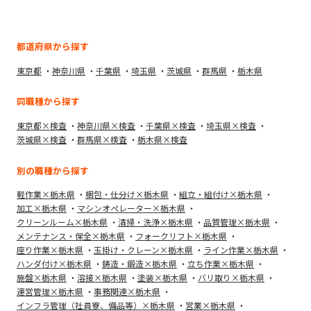
都道府県から探す
東京都
神奈川県
千葉県
埼玉県
茨城県
群馬県
栃木県
同職種から探す
東京都×検査
神奈川県×検査
千葉県×検査
埼玉県×検査
茨城県×検査
群馬県×検査
栃木県×検査
別の職種から探す
軽作業×栃木県
梱包・仕分け×栃木県
組立・組付け×栃木県
加工×栃木県
マシンオペレーター×栃木県
クリーンルーム×栃木県
清掃・洗浄×栃木県
品質管理×栃木県
メンテナンス・保全×栃木県
フォークリフト×栃木県
座り作業×栃木県
玉掛け・クレーン×栃木県
ライン作業×栃木県
ハンダ付け×栃木県
鋳造・鍛造×栃木県
立ち作業×栃木県
施盤×栃木県
溶接×栃木県
塗装×栃木県
バリ取り×栃木県
運営管理×栃木県
事務関連×栃木県
インフラ管理（社員寮、備品等）×栃木県
営業×栃木県