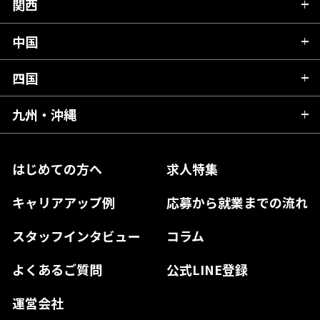
富山県
関西
岐阜県
岩手県
埼玉県
石川県
静岡県
中国
滋賀県
宮城県
千葉県
福井県
愛知県
京都府
四国
広島県
福島県
東京都
山梨県
三重県
大阪府
岡山県
九州・沖縄
愛媛県
神奈川県
長野県
兵庫県
鳥取県
香川県
福岡県
はじめての方へ
求人特集
奈良県
島根県
高知県
佐賀県
キャリアアップ例
応募から就業までの流れ
和歌山県
山口県
徳島県
長崎県
スタッフインタビュー
コラム
大分県
よくあるご質問
公式LINE登録
熊本県
運営会社
宮崎県