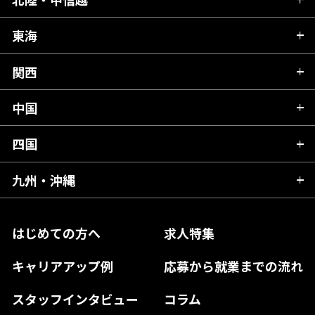
茨城県
秋田県
栃木県
東海
新潟県
山形県
群馬県
富山県
関西
岐阜県
岩手県
埼玉県
石川県
静岡県
中国
滋賀県
宮城県
千葉県
福井県
愛知県
京都府
四国
広島県
福島県
東京都
山梨県
三重県
大阪府
岡山県
九州・沖縄
愛媛県
神奈川県
長野県
兵庫県
鳥取県
香川県
福岡県
はじめての方へ
求人特集
奈良県
島根県
高知県
佐賀県
キャリアアップ例
応募から就業までの流れ
和歌山県
山口県
徳島県
長崎県
スタッフインタビュー
コラム
大分県