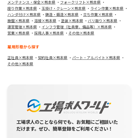
メンテナンス・保全×熊本県
フォークリフト×熊本県
座り作業×熊本県
玉掛け・クレーン×熊本県
ライン作業×熊本県
ハンダ付け×熊本県
鋳造・鍛造×熊本県
立ち作業×熊本県
施盤×熊本県
溶接×熊本県
塗装×熊本県
バリ取り×熊本県
運営管理×熊本県
インフラ管理（社員寮、備品等）×熊本県
営業×熊本県
採用人事×熊本県
その他×熊本県
雇用形態から探す
正社員×熊本県
契約社員×熊本県
パート・アルバイト×熊本県
その他×熊本県
工場求人のことなら何でも、お気軽にご相談いた
だけます。
ぜひ、簡単登録をご利用ください！