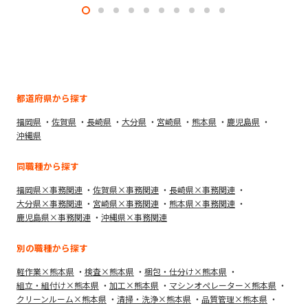
都道府県から探す
福岡県
佐賀県
長崎県
大分県
宮崎県
熊本県
鹿児島県
沖縄県
同職種から探す
福岡県×事務関連
佐賀県×事務関連
長崎県×事務関連
大分県×事務関連
宮崎県×事務関連
熊本県×事務関連
鹿児島県×事務関連
沖縄県×事務関連
別の職種から探す
軽作業×熊本県
検査×熊本県
梱包・仕分け×熊本県
組立・組付け×熊本県
加工×熊本県
マシンオペレーター×熊本県
クリーンルーム×熊本県
清掃・洗浄×熊本県
品質管理×熊本県