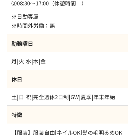
②08:30～17:00（休憩時間 ）
※日勤専属
※時間外労働：無
勤務曜日
月|火|水|木|金
休日
土|日|祝|完全週休2日制|GW|夏季|年末年始
特徴
【服装】服装自由|ネイルOK|髪の毛明るめOK