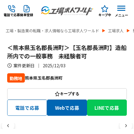
電話で応募
簡単登録
キープ中
メニュー
工場・製造業の転職・求人情報なら工場求人ワールド
工場求人
＜熊本県玉名郡長洲町＞【玉名郡長洲町】造船
所内での一般事務 未経験者可
案件更新日
2025/12/03
熊本県玉名郡長洲町
勤務地
キープする
電話で応募
Webで応募
LINEで応募