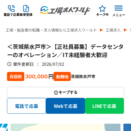
電話で応募
簡単登録
キープ中
メニュー
工場・製造業の転職・求人情報なら工場求人ワールド
工場求人
＜茨城県水戸市＞【正社員募集】データセンタ
ーのオペレーション／IT未経験者大歓迎
案件更新日
2026/07/02
円
300,000
茨城県水戸市
月収例
勤務地
キープする
電話で応募
Webで応募
LINEで応募