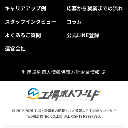
高知県
佐賀県
キャリアアップ例
応募から就業までの流れ
和歌山県
山口県
徳島県
長崎県
スタッフインタビュー
コラム
大分県
よくあるご質問
公式LINE登録
熊本県
運営会社
宮崎県
鹿児島県
利用規約
個人情報保護方針
企業情報
沖縄県
© 2012-
2026
工場・製造業の転職・求人情報なら工場求人ワールド
WORLD INTEC CO.,LTD. ALL RIGHTS RESERVED.