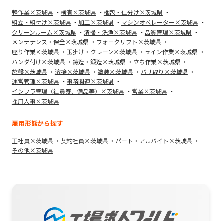
軽作業×茨城県
検査×茨城県
梱包・仕分け×茨城県
組立・組付け×茨城県
加工×茨城県
マシンオペレーター×茨城県
クリーンルーム×茨城県
清掃・洗浄×茨城県
品質管理×茨城県
メンテナンス・保全×茨城県
フォークリフト×茨城県
座り作業×茨城県
玉掛け・クレーン×茨城県
ライン作業×茨城県
ハンダ付け×茨城県
鋳造・鍛造×茨城県
立ち作業×茨城県
施盤×茨城県
溶接×茨城県
塗装×茨城県
バリ取り×茨城県
運営管理×茨城県
事務関連×茨城県
インフラ管理（社員寮、備品等）×茨城県
営業×茨城県
採用人事×茨城県
雇用形態から探す
正社員×茨城県
契約社員×茨城県
パート・アルバイト×茨城県
その他×茨城県