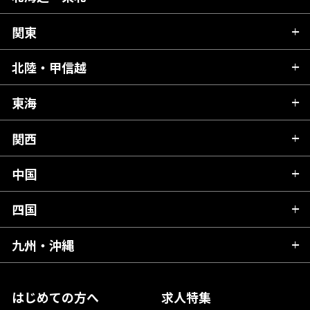
関東
北海道
青森県
北陸・甲信越
茨城県
秋田県
栃木県
東海
新潟県
山形県
群馬県
富山県
関西
岐阜県
岩手県
埼玉県
石川県
静岡県
中国
滋賀県
宮城県
千葉県
福井県
愛知県
京都府
四国
広島県
福島県
東京都
山梨県
三重県
大阪府
岡山県
九州・沖縄
愛媛県
神奈川県
長野県
兵庫県
鳥取県
香川県
福岡県
はじめての方へ
求人特集
奈良県
島根県