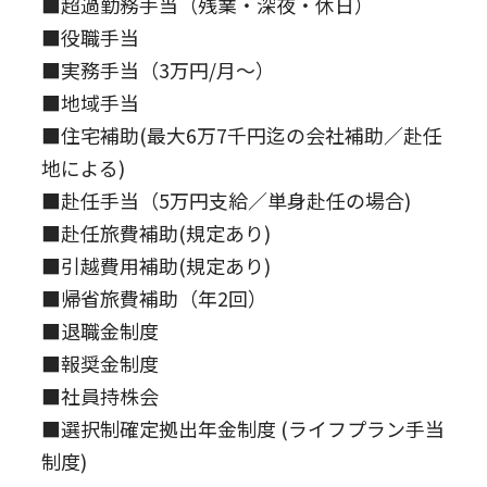
■超過勤務手当（残業・深夜・休日）
■役職手当
■実務手当（3万円/月～）
■地域手当
■住宅補助(最大6万7千円迄の会社補助／赴任
地による)
■赴任手当（5万円支給／単身赴任の場合)
■赴任旅費補助(規定あり)
■引越費用補助(規定あり)
■帰省旅費補助（年2回）
■退職金制度
■報奨金制度
■社員持株会
■選択制確定拠出年金制度 (ライフプラン手当
制度)