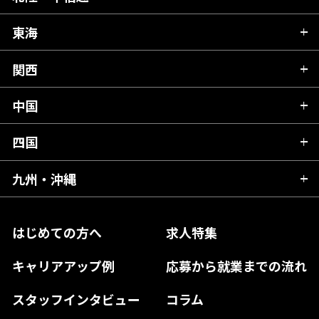
秋田県
栃木県
東海
新潟県
山形県
群馬県
富山県
関西
岐阜県
岩手県
埼玉県
石川県
静岡県
中国
滋賀県
宮城県
千葉県
福井県
愛知県
京都府
四国
広島県
福島県
東京都
山梨県
三重県
大阪府
岡山県
九州・沖縄
愛媛県
神奈川県
長野県
兵庫県
鳥取県
香川県
福岡県
はじめての方へ
求人特集
奈良県
島根県
高知県
佐賀県
キャリアアップ例
応募から就業までの流れ
和歌山県
山口県
徳島県
長崎県
スタッフインタビュー
コラム
大分県