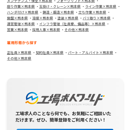
メンテナンス・保全×熊本県
フォークリフト×熊本県
座り作業×熊本県
玉掛け・クレーン×熊本県
ライン作業×熊本県
ハンダ付け×熊本県
鋳造・鍛造×熊本県
立ち作業×熊本県
施盤×熊本県
溶接×熊本県
塗装×熊本県
バリ取り×熊本県
運営管理×熊本県
インフラ管理（社員寮、備品等）×熊本県
営業×熊本県
採用人事×熊本県
その他×熊本県
雇用形態から探す
正社員×熊本県
契約社員×熊本県
パート・アルバイト×熊本県
その他×熊本県
工場求人のことなら何でも、お気軽にご相談いた
だけます。
ぜひ、簡単登録をご利用ください！