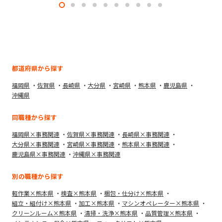
都道府県から探す
福岡県
佐賀県
長崎県
大分県
宮崎県
熊本県
鹿児島県
沖縄県
同職種から探す
福岡県×事務関連
佐賀県×事務関連
長崎県×事務関連
大分県×事務関連
宮崎県×事務関連
熊本県×事務関連
鹿児島県×事務関連
沖縄県×事務関連
別の職種から探す
軽作業×熊本県
検査×熊本県
梱包・仕分け×熊本県
組立・組付け×熊本県
加工×熊本県
マシンオペレーター×熊本県
クリーンルーム×熊本県
清掃・洗浄×熊本県
品質管理×熊本県