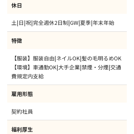
休日
土|日|祝|完全週休2日制|GW|夏季|年末年始
特徴
【服装】服装自由|ネイルOK|髪の毛明るめOK
【環境】車通勤OK|大手企業|禁煙・分煙|交通
費規定内支給
雇用形態
契約社員
福利厚生