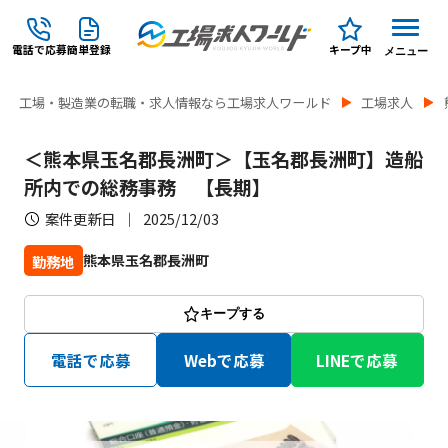
電話で応募
簡単登録
キープ中
メニュー
工場・製造業の転職・求人情報なら工場求人ワールド
工場求人
＜熊本県玉名郡長洲町＞【玉名郡長洲町】造船
所内での総務事務 【長期】
案件更新日
2025/12/03
熊本県玉名郡長洲町
勤務地
キープする
電話で応募
Webで応募
LINEで応募