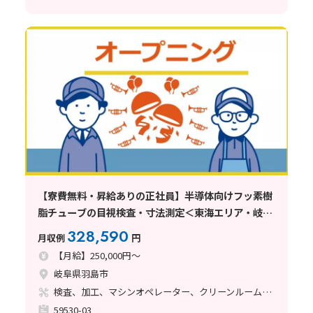
【寮費無料・昇給ありの正社員】半導体向けフッ素樹
脂チューブの目視検査・寸法測定＜東海エリア・岐阜
県羽島市＞
328,590
月収例
円
【月給】250,000円～
岐阜県羽島市
検査、加工、マシンオペレーター、クリーンルーム、清掃・洗浄、品質管理、立ち作業、バリ取り
59530-03