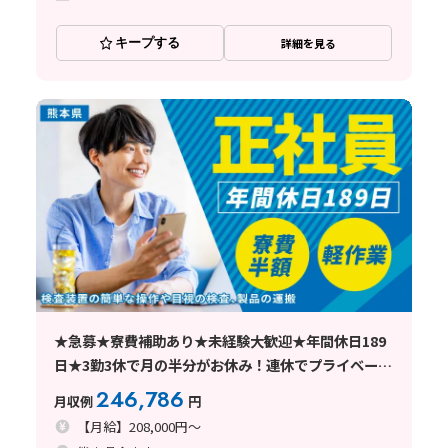
キープする
詳細を見る
★急募★寮費補助あり★未経験大歓迎★年間休日189
日★3勤3休で月の半分がお休み！連休でプライベート
も充実！ 簡単な検査業務のお仕事です＜合志市＞
246,786
月収例
円
【月給】208,000円～