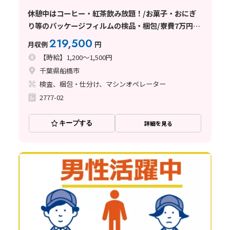
休憩中はコーヒー・紅茶飲み放題！/お菓子・おにぎ
り等のパッケージフィルムの検品・梱包/寮費7万円補
助/長期安定就業できる/安くて美味しい食堂完備
219,500
月収例
円
【時給】1,200～1,500円
千葉県船橋市
検査、梱包・仕分け、マシンオペレーター
2777-02
キープする
詳細を見る