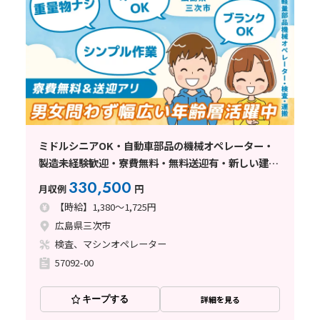
ミドルシニアOK・自動車部品の機械オペレーター・
製造未経験歓迎・寮費無料・無料送迎有・新しい建
屋･機械でのお仕事・工場内は冷暖房完備・綺麗なト
330,500
月収例
円
イレ･食堂あり・大型連休あり
【時給】1,380～1,725円
広島県三次市
検査、マシンオペレーター
57092-00
キープする
詳細を見る