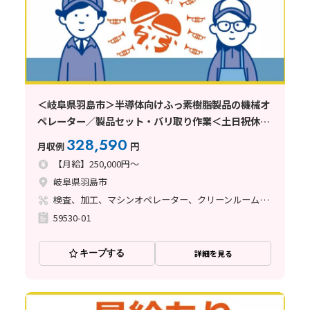
＜岐阜県羽島市＞半導体向けふっ素樹脂製品の機械オ
ペレーター／製品セット・バリ取り作業＜土日祝休み
＞
328,590
月収例
円
【月給】250,000円～
岐阜県羽島市
検査、加工、マシンオペレーター、クリーンルーム、清掃・洗浄、品質管理、立ち作業、バリ取り
59530-01
キープする
詳細を見る