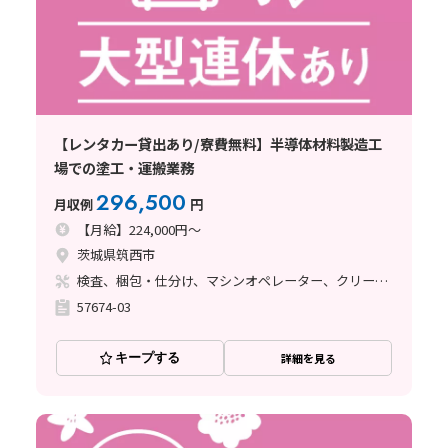
【レンタカー貸出あり/寮費無料】半導体材料製造工
場での塗工・運搬業務
296,500
月収例
円
【月給】224,000円～
茨城県筑西市
検査、梱包・仕分け、マシンオペレーター、クリーンルーム、清掃・洗浄、フォークリフト、玉掛け・クレーン、立ち作業、塗装
57674-03
キープする
詳細を見る