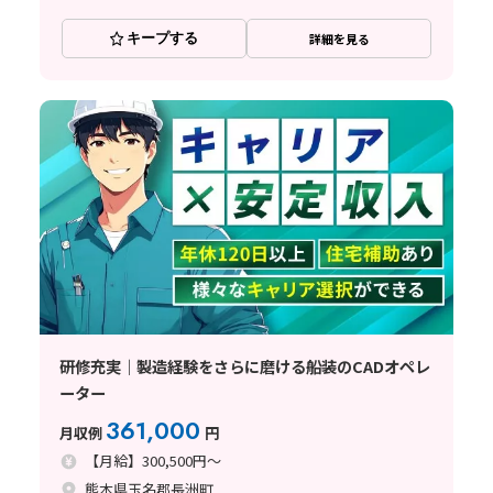
キープする
詳細を見る
研修充実｜製造経験をさらに磨ける船装のCADオペレ
ーター
361,000
月収例
円
【月給】300,500円～
熊本県玉名郡長洲町