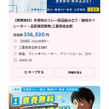
《寮費無料》半導体のリレー部品組み立て・機械オペ
レーター・品質確認業務/三重県度会郡
336,520
月収例
円
【月給】224,000円～
三重県度会郡玉城町
検査、マシンオペレーター、クリーンルーム、立ち作業
10003-03
キープする
詳細を見る