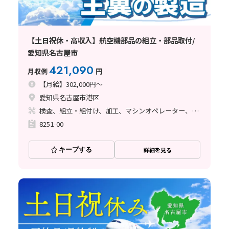
【土日祝休・高収入】航空機部品の組立・部品取付/
愛知県名古屋市
421,090
月収例
円
【月給】302,000円～
愛知県名古屋市港区
検査、組立・組付け、加工、マシンオペレーター、品質管理、メンテナンス・保全、フォークリフト、玉掛け・クレーン、ライン作業、鋳造・鍛造、立ち作業、溶接、塗装、バリ取り
8251-00
キープする
詳細を見る