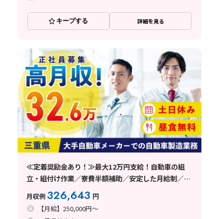
キープする
詳細を見る
≪定着奨励金あり！≫最大12万円支給！自動車の組
立・組付け作業／寮費半額補助／安定した月給制／三
重県鈴鹿市
326,643
月収例
円
【月給】250,000円～