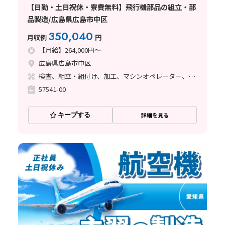
【日勤・土日祝休・寮費無料】飛行機部品の組立・部
品製造/広島県広島市中区
350,040
月収例
円
【月給】264,000円～
広島県広島市中区
検査、組立・組付け、加工、マシンオペレーター、クリーンルーム、品質管理、メンテナンス・保全、フォークリフト、玉掛け・クレーン、ライン作業、ハンダ付け、鋳造・鍛造、立ち作業、溶接、塗装、バリ取り
57541-00
キープする
詳細を見る