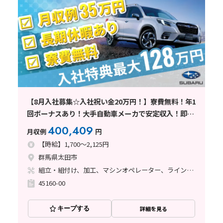
【8月入社募集☆入社祝い金20万円！】寮費無料！年1
回ボーナスあり！大手自動車メーカで安定収入！即面
接可/大型連休有/年間休日120日
400,409
月収例
円
【時給】1,700～2,125円
群馬県太田市
組立・組付け、加工、マシンオペレーター、ライン作業、鋳造・鍛造、溶接、塗装
45160-00
キープする
詳細を見る