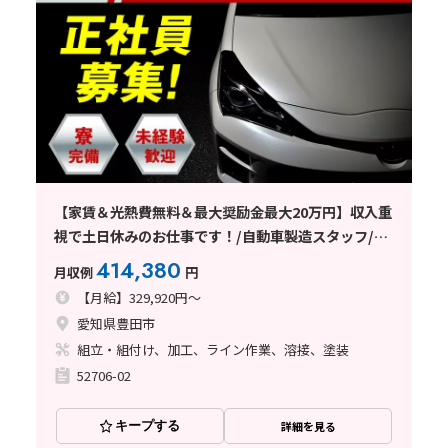
【家賃＆光熱費無料＆最大奨励金最大20万円】収入重
視で土日休みのお仕事です！/自動車製造スタッフ/愛
知県豊田市
414,380
月収例
円
【月給】329,920円～
愛知県豊田市
組立・組付け、加工、ライン作業、溶接、塗装
52706-02
キープする
詳細を見る