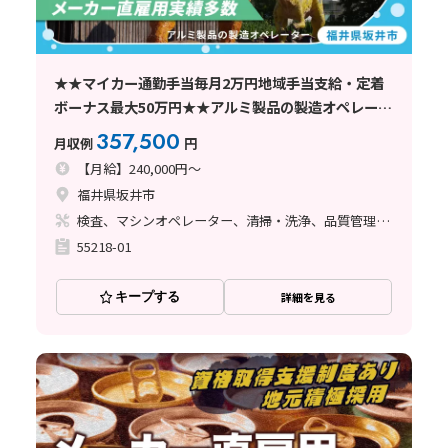
★★マイカー通勤手当毎月2万円地域手当支給・定着
ボーナス最大50万円★★アルミ製品の製造オペレータ
★★～寮費無料/資格支援制度有/正社員登用制度有/芦
357,500
月収例
円
原温泉駅から車で25分
【月給】240,000円～
福井県坂井市
検査、マシンオペレーター、清掃・洗浄、品質管理、メンテナンス・保全、フォークリフト、玉掛け・クレーン、鋳造・鍛造、立ち作業、塗装、バリ取り、その他
55218-01
キープする
詳細を見る