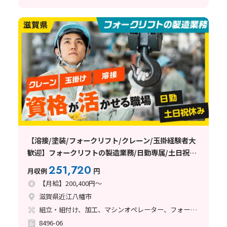
【溶接/塗装/フォークリフト/クレーン/玉掛経験者大
歓迎】フォークリフトの製造業務/日勤専属/土日祝休
み/プライベート充実！
251,720
月収例
円
【月給】200,400円～
滋賀県近江八幡市
組立・組付け、加工、マシンオペレーター、フォークリフト、玉掛け・クレーン、ライン作業、立ち作業、溶接、塗装
8496-06