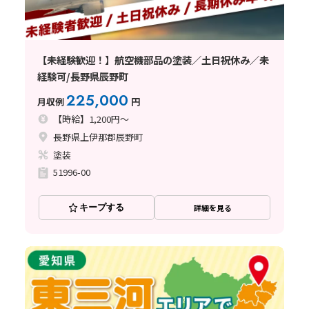
【未経験歓迎！】航空機部品の塗装／土日祝休み／未
経験可/長野県辰野町
225,000
月収例
円
【時給】1,200円～
長野県上伊那郡辰野町
塗装
51996-00
キープする
詳細を見る