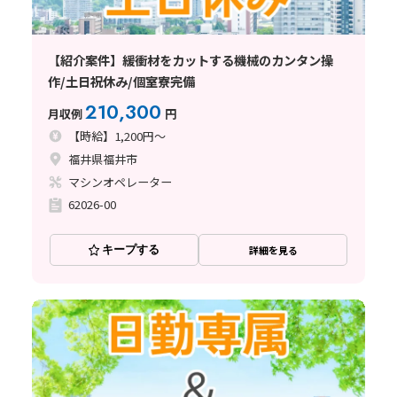
【紹介案件】緩衝材をカットする機械のカンタン操
作/土日祝休み/個室寮完備
210,300
月収例
円
【時給】1,200円～
福井県福井市
マシンオペレーター
62026-00
キープする
詳細を見る