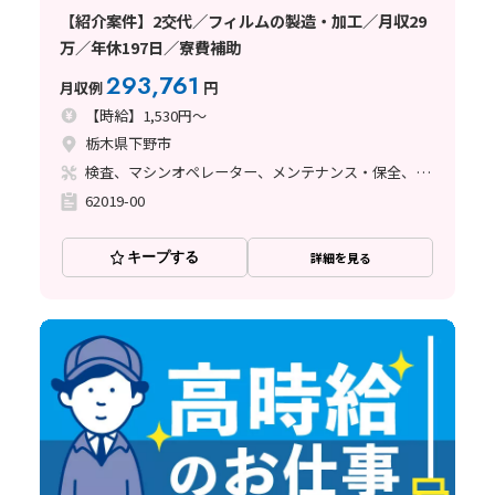
【紹介案件】2交代／フィルムの製造・加工／月収29
万／年休197日／寮費補助
293,761
月収例
円
【時給】1,530円～
栃木県下野市
検査、マシンオペレーター、メンテナンス・保全、フォークリフト
62019-00
キープする
詳細を見る