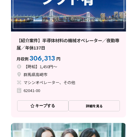
【紹介案件】半導体材料の機械オペレーター／夜勤専
属／年休137日
306,313
月収例
円
【時給】1,450円～
群馬県高崎市
マシンオペレーター、その他
62041-00
キープする
詳細を見る