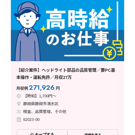
【紹介案件】ヘッドライト部品の品質管理／要PC基
本操作・運転免許／月収27万
271,926
月収例
円
【時給】1,700円～
静岡県静岡市清水区
検査、品質管理、その他
62023-00
キープする
詳細を見る