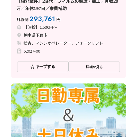
【紹介案件】2交代／フィルムの製造・加工／月収29
万／年休197日／寮費補助
293,761
月収例
円
【時給】1,530円～
栃木県下野市
検査、マシンオペレーター、フォークリフト
62027-00
キープする
詳細を見る