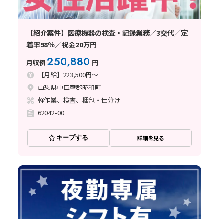
【紹介案件】医療機器の検査・記録業務／3交代／定
着率98％／祝金20万円
250,880
月収例
円
【月給】223,500円～
山梨県中巨摩郡昭和町
軽作業、検査、梱包・仕分け
62042-00
キープする
詳細を見る