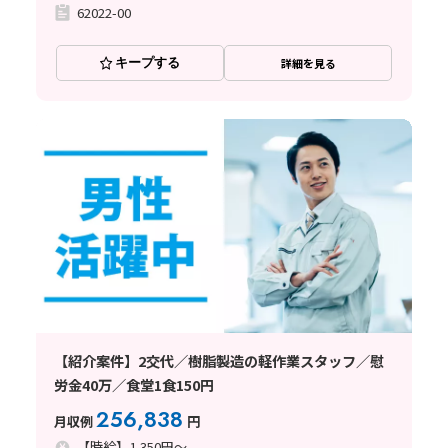
62022-00
キープする
詳細を見る
【紹介案件】2交代／樹脂製造の軽作業スタッフ／慰
労金40万／食堂1食150円
256,838
月収例
円
【時給】1,350円～