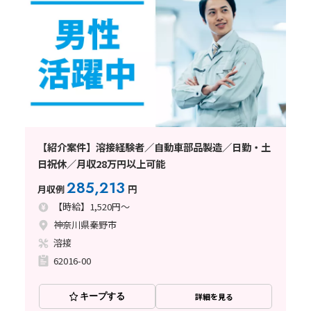
【紹介案件】溶接経験者／自動車部品製造／日勤・土
日祝休／月収28万円以上可能
285,213
月収例
円
【時給】1,520円～
神奈川県秦野市
溶接
62016-00
キープする
詳細を見る