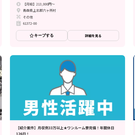
【月給】213,000円～
青森県上北郡六ヶ所村
その他
61372-00
キープする
詳細を見る
【紹介案件】月収例33万以上★ワンルーム寮完備！年間休日
126日！