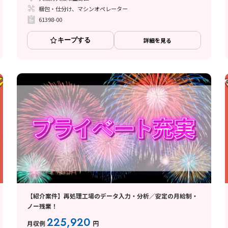
梱包・仕分け、マシンオペレーター
61398-00
キープする
詳細を見る
【紹介案件】再処理工場のデータ入力・分析／安定の月給制・
ノー残業！
225,920
月収例
円