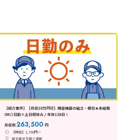
【紹介案件】【月収30万円可】精密機器の組立・梱包★未経験
OK◎日勤×土日祝休み♪年休126日！
263,500
月収例
円
【時給】1,700円～
埼玉県児玉郡上里町