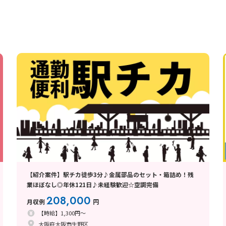
【紹介案件】駅チカ徒歩3分♪金属部品のセット・箱詰め！残
業ほぼなし◎年休121日♪未経験歓迎☆空調完備
208,000
月収例
円
【時給】1,300円～
大阪府大阪市生野区