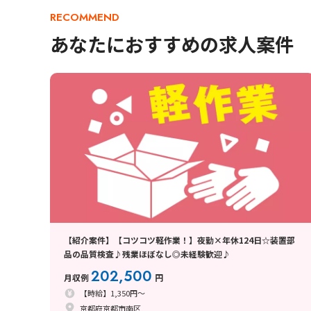
RECOMMEND
あなたにおすすめの求人案件
【紹介案件】【コツコツ軽作業！】夜勤×年休124日☆装置部
品の品質検査♪残業ほぼなし◎未経験歓迎♪
202,500
月収例
円
【時給】1,350円～
京都府京都市南区