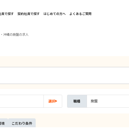
社員で探す
契約社員で探す
はじめての方へ
よくあるご質問
州・沖縄の施盤の求人
施盤
選択
職種
環境
こだ
わり
条件