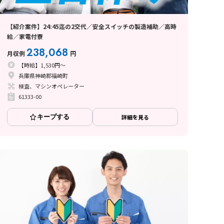
【紹介案件】24:45迄の2交代／安全スイッチの製造補助／高時
給／家電付寮
238,068
月収例
円
【時給】1,530円～
兵庫県神崎郡福崎町
検査、マシンオペレーター
61333-00
キープする
詳細を見る