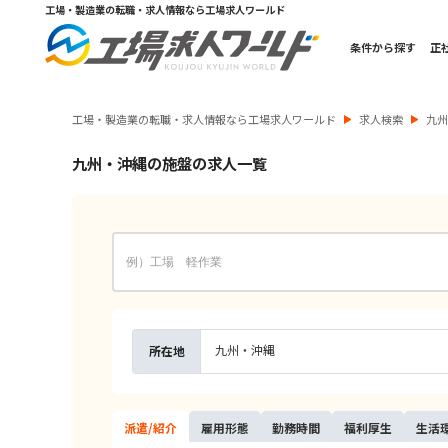
工場・製造業の転職・求人情報なら工場求人ワールド
条件から探す
正
工場・製造業の転職・求人情報なら工場求人ワールド
求人検索
九
九州・沖縄の施盤の求人一覧
九州・沖縄
所在地
派遣/
紹介
雇用
形態
勤務
時間
福利
厚生
生活