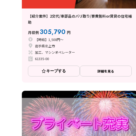
【紹介案件】2交代/車部品のバリ取り/寮費無料or賃貸の住宅補
助
305,790
月収例
円
【時給】1,500円～
岩手県北上市
加工、マシンオペレーター
61335-00
キープする
詳細を見る