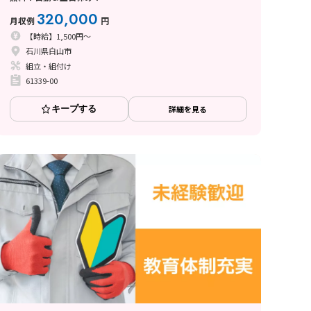
320,000
月収例
円
【時給】1,500円～
石川県白山市
組立・組付け
61339-00
キープする
詳細を見る