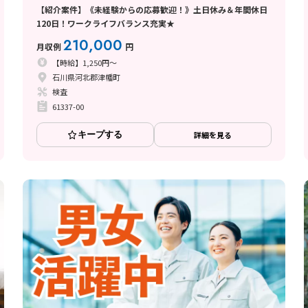
【紹介案件】《未経験からの応募歓迎！》土日休み＆年間休日
120日！ワークライフバランス充実★
210,000
月収例
円
【時給】1,250円～
石川県河北郡津幡町
検査
61337-00
キープする
詳細を見る