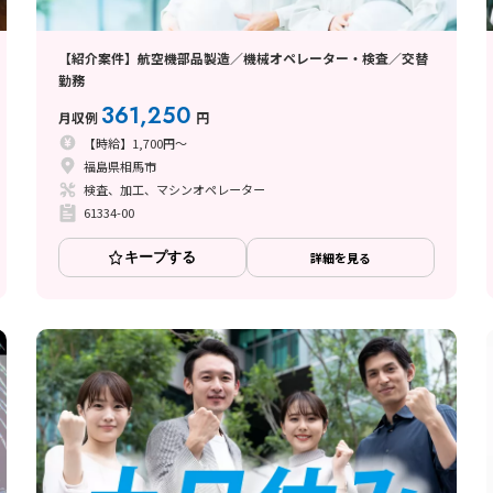
【紹介案件】航空機部品製造／機械オペレーター・検査／交替
勤務
361,250
月収例
円
【時給】1,700円～
福島県相馬市
検査、加工、マシンオペレーター
61334-00
キープする
詳細を見る