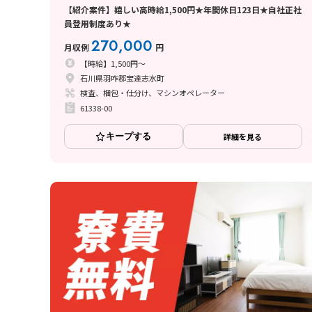
【紹介案件】嬉しい高時給1,500円★年間休日123日★自社正社
員登用制度あり★
270,000
月収例
円
【時給】1,500円～
石川県羽咋郡宝達志水町
検査、梱包・仕分け、マシンオペレーター
61338-00
キープする
詳細を見る