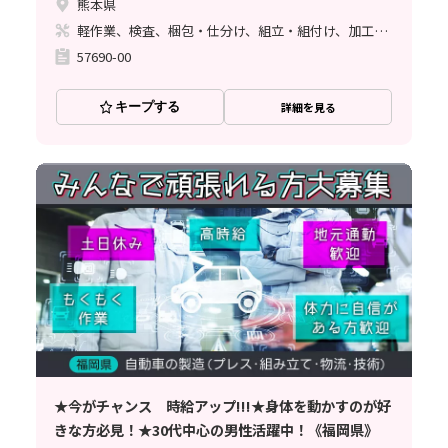
熊本県
軽作業、検査、梱包・仕分け、組立・組付け、加工、マシンオペレーター、クリーンルーム、清掃・洗浄、品質管理、メンテナンス・保全、フォークリフト、座り作業、玉掛け・クレーン、ライン作業、ハンダ付け、鋳造・鍛造、立ち作業、溶接、塗装、バリ取り
57690-00
キープする
詳細を見る
★今がチャンス 時給アップ!!!★身体を動かすのが好
きな方必見！★30代中心の男性活躍中！《福岡県》