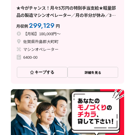
★今がチャンス！月々5万円の特別手当支給★軽量部
品の製造マシンオペレーター／月の半分が休み／3勤3
休／日払い可
299,129
月収例
円
【月給】180,000円～
佐賀県杵島郡大町町
マシンオペレーター
6400-00
キープする
詳細を見る