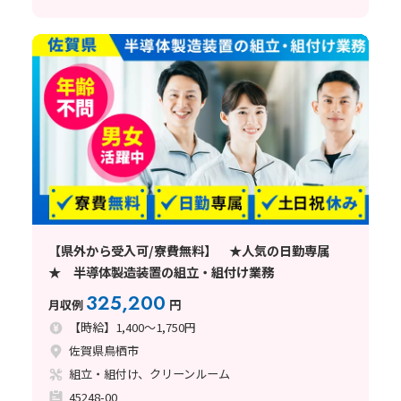
【県外から受入可/寮費無料】 ★人気の日勤専属
★ 半導体製造装置の組立・組付け業務
325,200
月収例
円
【時給】1,400～1,750円
佐賀県鳥栖市
組立・組付け、クリーンルーム
45248-00