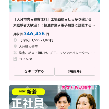
【大分市内★寮費無料】工場勤務★しっかり稼げる
未経験者大歓迎！！快適作業★電子機器に設置する針
の製造★ 工場へ行ってみよう！！
346,438
月収例
円
【時給】1,500～1,875円
大分県大分市
検査、組立・組付け、加工、マシンオペレーター、クリーンルーム
53114-00
キープする
詳細を見る