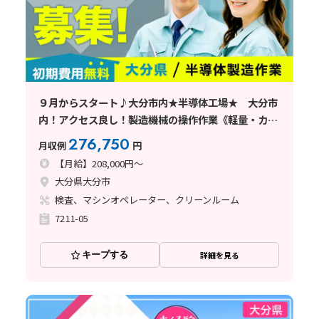
９月からスタート♪大分市内★半導体工場★ 大分市
内！アクセス良し！製造機械の操作作業《軽量・カン
タン作業》★寮費補助あり★
276,750
月収例
円
【月給】208,000円～
大分県大分市
検査、マシンオペレーター、クリーンルーム
7211-05
キープする
詳細を見る