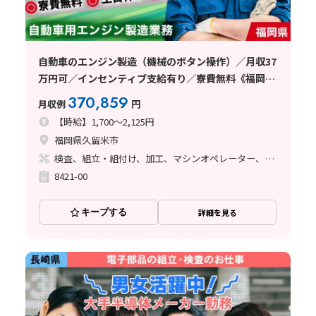
自動車のエンジン製造（機械のボタン操作）／月収37
万円可／インセンティブ支給有り／寮費無料《福岡
県》
370,859
月収例
円
【時給】1,700～2,125円
福岡県久留米市
検査、組立・組付け、加工、マシンオペレーター、ライン作業、鋳造・鍛造
8421-00
キープする
詳細を見る