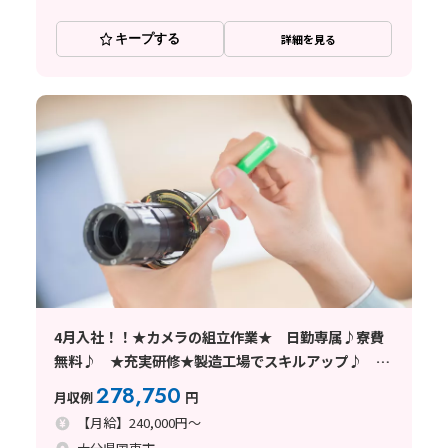
キープする
詳細を見る
4月入社！！★カメラの組立作業★ 日勤専属♪寮費
無料♪ ★充実研修★製造工場でスキルアップ♪ 土
日休み♪ 大分県くにさきし
278,750
月収例
円
【月給】240,000円～