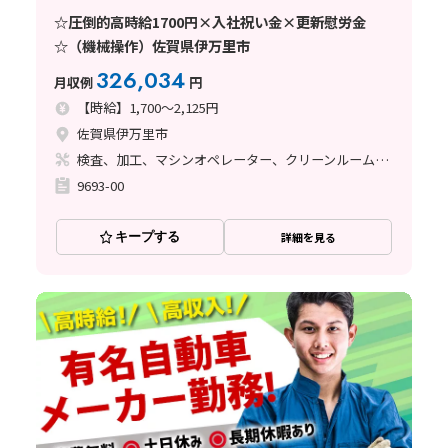
☆圧倒的高時給1700円×入社祝い金×更新慰労金
☆（機械操作）佐賀県伊万里市
326,034
月収例
円
【時給】1,700～2,125円
佐賀県伊万里市
検査、加工、マシンオペレーター、クリーンルーム、立ち作業
9693-00
キープする
詳細を見る