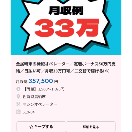
金属粉末の機械オペレーター／定着ボーナス50万円支
給／日払い可／月収33万円可／二交替で稼げる!≪佐
賀県鳥栖市≫
357,500
月収例
円
【時給】1,500～1,875円
佐賀県鳥栖市
マシンオペレーター
519-04
キープする
詳細を見る