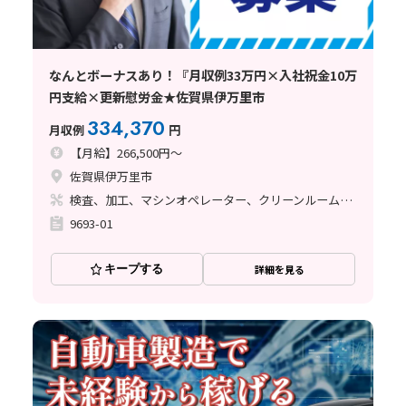
なんとボーナスあり！『月収例33万円×入社祝金10万
円支給×更新慰労金★佐賀県伊万里市
334,370
月収例
円
【月給】266,500円～
佐賀県伊万里市
検査、加工、マシンオペレーター、クリーンルーム、立ち作業
9693-01
キープする
詳細を見る