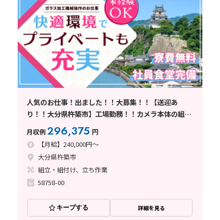
人気のお仕事！出ました！！大募集！！【送迎あ
り！！大分県杵築市】工場勤務！！カメラ本体の組立
♪ ★寮費無料★ 大分県きつきしのお仕事
296,375
月収例
円
【月給】240,000円～
大分県杵築市
組立・組付け、立ち作業
58758-00
キープする
詳細を見る