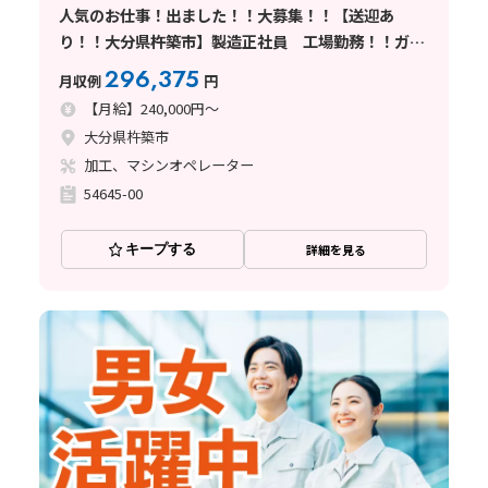
人気のお仕事！出ました！！大募集！！【送迎あ
り！！大分県杵築市】製造正社員 工場勤務！！ガラ
ス加工の機械を操作 ★寮費無料★ 大分県きつきし
296,375
月収例
円
のお仕事
【月給】240,000円～
大分県杵築市
加工、マシンオペレーター
54645-00
キープする
詳細を見る