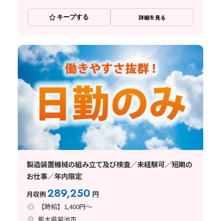
キープする
詳細を見る
製造装置機械の組み立て及び検査／未経験可／短期の
お仕事／年内限定
289,250
月収例
円
【時給】1,400円～
熊本県菊池市