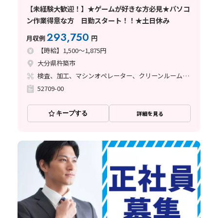
【未経験大歓迎！】★ゲームが好きな方必見★パソコ
ン作業得意な方 日勤スタート！！★土日休み
293,750
月収例
円
【時給】1,500～1,875円
大分県杵築市
検査、加工、マシンオペレーター、クリーンルーム、清掃・洗浄、品質管理
52709-00
キープする
詳細を見る