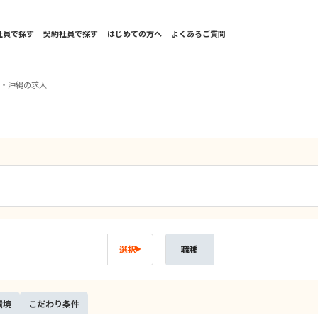
社員で探す
契約社員で探す
はじめての方へ
よくあるご質問
州・沖縄の求人
選択
職種
環境
こだ
わり
条件