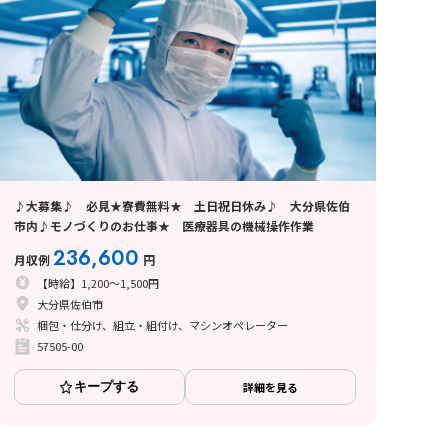
♪大募集♪ 必見★寮費無料★ 土日祝日休み♪ 大分県佐伯
市内♪モノづくりのお仕事★ 医療器具の機械操作作業
236,600
月収例
円
【時給】1,200～1,500円
大分県佐伯市
梱包・仕分け、組立・組付け、マシンオペレーター
57505-00
キープする
詳細を見る