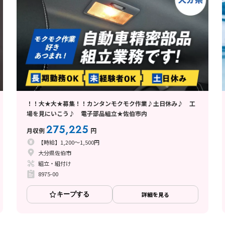
！！大★大★募集！！カンタンモクモク作業♪土日休み♪ 工
場を見にいこう♪ 電子部品組立★佐伯市内
275,225
月収例
円
【時給】1,200～1,500円
大分県佐伯市
組立・組付け
8975-00
キープする
詳細を見る