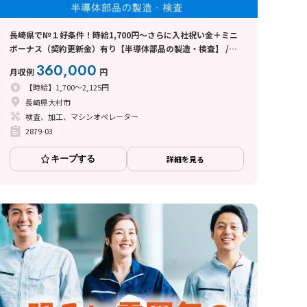
長崎県で№１好条件！時給1,700円～さらに入社祝い金＋ミニ
ボーナス（契約更新金）有り【半導体部品の製造・検査】 /長
崎県大村市
360,000
月収例
円
【時給】1,700～2,125円
長崎県大村市
検査、加工、マシンオペレーター
2879-03
キープする
詳細を見る