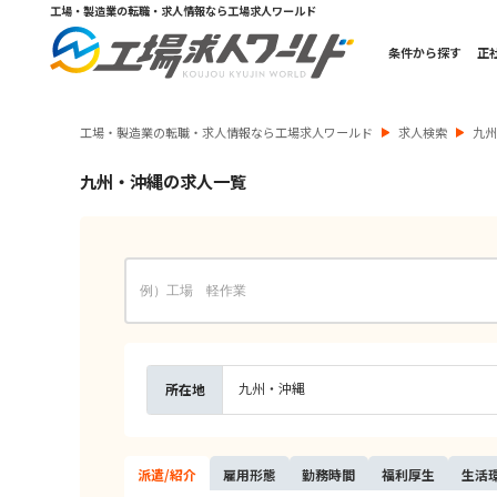
工場・製造業の転職・求人情報なら工場求人ワールド
条件から探す
正
工場・製造業の転職・求人情報なら工場求人ワールド
求人検索
九
九州・沖縄の求人一覧
九州・沖縄
所在地
派遣/
紹介
雇用
形態
勤務
時間
福利
厚生
生活