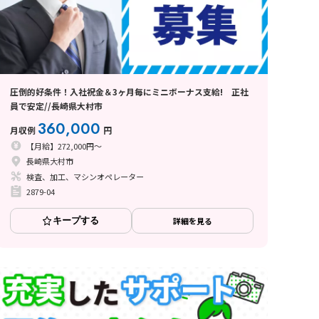
圧倒的好条件！入社祝金＆3ヶ月毎にミニボーナス支給! 正社
員で安定//長崎県大村市
360,000
月収例
円
【月給】272,000円～
長崎県大村市
検査、加工、マシンオペレーター
2879-04
キープする
詳細を見る