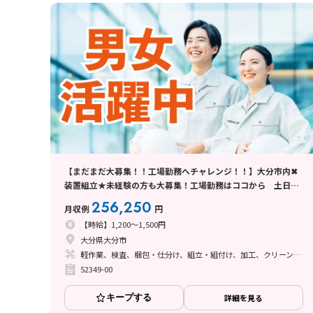
【まだまだ大募集！！工場勤務へチャレンジ！！】大分市内✖
装置組立★未経験の方も大募集！工場勤務はココから 土日休
み✖日勤♪50代も活躍中♪
256,250
月収例
円
【時給】1,200～1,500円
大分県大分市
軽作業、検査、梱包・仕分け、組立・組付け、加工、クリーンルーム、ライン作業
52349-00
キープする
詳細を見る