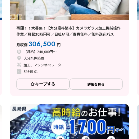
再開！！大募集！【大分県杵築市】カメラガラス加工機械操作
作業／月収30万円可／日払い可／寮費無料／無料送迎バス
306,500
月収例
円
【月給】240,000円～
大分県杵築市
加工、マシンオペレーター
54645-01
キープする
詳細を見る