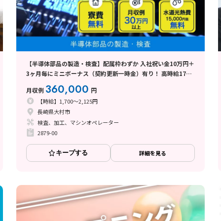
【半導体部品の製造・検査】配属枠わずか 入社祝い金10万円＋
3ヶ月毎にミニボーナス（契約更新一時金）有り！ 高時給1700
円～/長崎県大村市
360,000
月収例
円
【時給】1,700～2,125円
長崎県大村市
検査、加工、マシンオペレーター
2879-00
キープする
詳細を見る