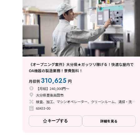
《オープニング案件》大分県★ガッツリ稼げる！快適な屋内で
OA機器の製造業務！寮費無料！
310,625
月収例
円
【月給】240,000円～
大分県豊後高田市
検査、加工、マシンオペレーター、クリーンルーム、清掃・洗浄、立ち作業
60433-00
キープする
詳細を見る