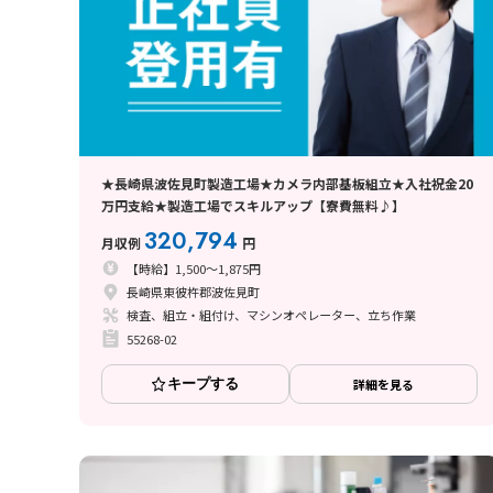
★長崎県波佐見町製造工場★カメラ内部基板組立★入社祝金20
万円支給★製造工場でスキルアップ【寮費無料♪】
320,794
月収例
円
【時給】1,500～1,875円
長崎県東彼杵郡波佐見町
検査、組立・組付け、マシンオペレーター、立ち作業
55268-02
キープする
詳細を見る