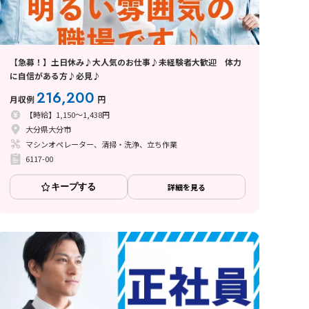
【急募！】土日休み♪大人気のお仕事♪未経験者大歓迎 体力
に自信がある方♪必見♪
216,200
月収例
円
【時給】1,150～1,438円
大分県大分市
マシンオペレーター、清掃・洗浄、立ち作業
6117-00
キープする
詳細を見る