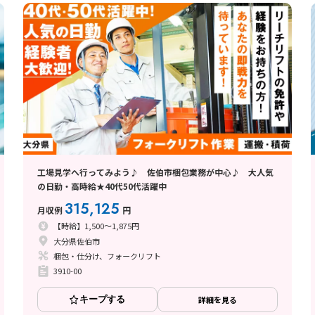
工場見学へ行ってみよう♪ 佐伯市梱包業務が中心♪ 大人気
の日勤・高時給★40代50代活躍中
315,125
月収例
円
【時給】1,500～1,875円
大分県佐伯市
梱包・仕分け、フォークリフト
3910-00
キープする
詳細を見る