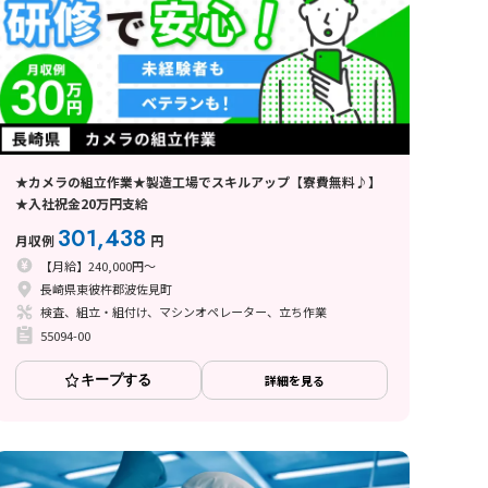
★カメラの組立作業★製造工場でスキルアップ【寮費無料♪】
★入社祝金20万円支給
301,438
月収例
円
【月給】240,000円～
長崎県東彼杵郡波佐見町
検査、組立・組付け、マシンオペレーター、立ち作業
55094-00
キープする
詳細を見る