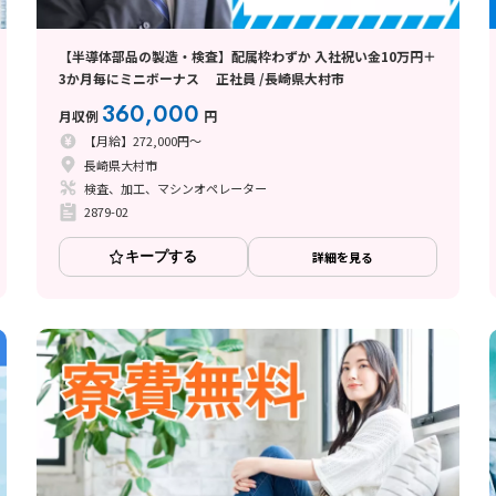
【半導体部品の製造・検査】配属枠わずか 入社祝い金10万円＋
3か月毎にミニボーナス 正社員 /長崎県大村市
360,000
月収例
円
【月給】272,000円～
長崎県大村市
検査、加工、マシンオペレーター
2879-02
キープする
詳細を見る