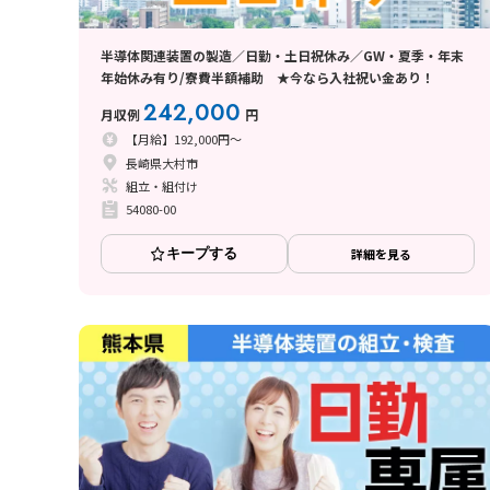
半導体関連装置の製造／日勤・土日祝休み／GW・夏季・年末
年始休み有り/寮費半額補助 ★今なら入社祝い金あり！
242,000
月収例
円
【月給】192,000円～
長崎県大村市
組立・組付け
54080-00
キープする
詳細を見る