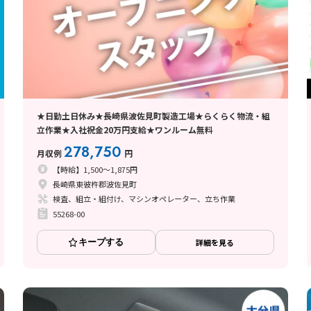
★日勤土日休み★長崎県波佐見町製造工場★らくらく物流・組
立作業★入社祝金20万円支給★ワンルーム無料
278,750
月収例
円
【時給】1,500～1,875円
長崎県東彼杵郡波佐見町
検査、組立・組付け、マシンオペレーター、立ち作業
55268-00
キープする
詳細を見る