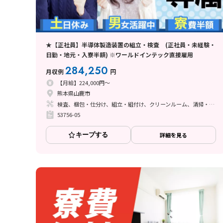
★【正社員】半導体製造装置の組立・検査 (正社員・未経験・
日勤・地元・入寮半額) ※ワールドインテック直接雇用
284,250
月収例
円
【月給】224,000円～
熊本県山鹿市
検査、梱包・仕分け、組立・組付け、クリーンルーム、清掃・洗浄、立ち作業
53756-05
キープする
詳細を見る