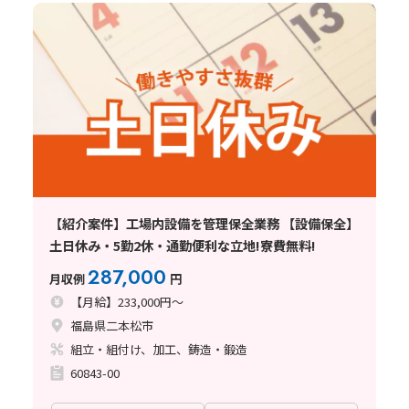
【紹介案件】工場内設備を管理保全業務 【設備保全】
土日休み・5勤2休・通勤便利な立地!寮費無料!
287,000
月収例
円
【月給】233,000円～
福島県二本松市
組立・組付け、加工、鋳造・鍛造
60843-00