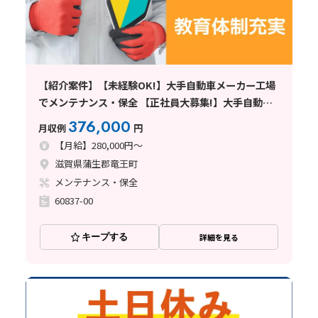
【紹介案件】【未経験OK!】大手自動車メーカー工場
でメンテナンス・保全 【正社員大募集!】大手自動車
メーカーで設備保全のお仕事!
376,000
月収例
円
【月給】280,000円～
滋賀県蒲生郡竜王町
メンテナンス・保全
60837-00
キープする
詳細を見る