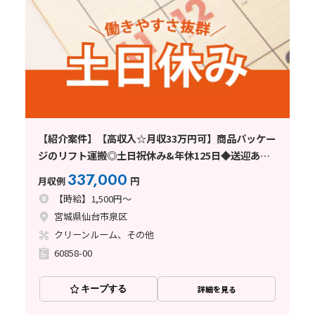
【紹介案件】【高収入☆月収33万円可】商品パッケー
ジのリフト運搬◎土日祝休み&年休125日◆送迎あ
り！
337,000
月収例
円
【時給】1,500円～
宮城県仙台市泉区
クリーンルーム、その他
60858-00
キープする
詳細を見る