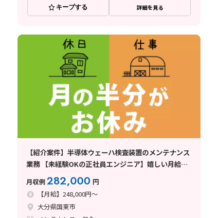
キープする
詳細を見る
【紹介案件】半導体ウェーハ検査装置のメンテナンス
業務 【未経験OKの正社員エンジニア】嬉しい月給制
度!年間休日185日♪
282,000
月収例
円
【月給】248,000円～
大分県国東市