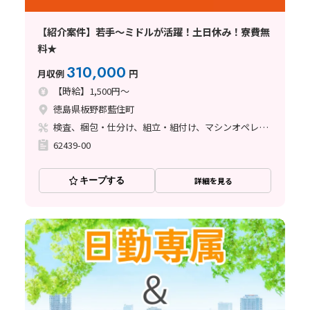
【紹介案件】若手～ミドルが活躍！土日休み！寮費無
料★
310,000
月収例
円
【時給】1,500円～
徳島県板野郡藍住町
検査、梱包・仕分け、組立・組付け、マシンオペレーター、玉掛け・クレーン
62439-00
キープする
詳細を見る