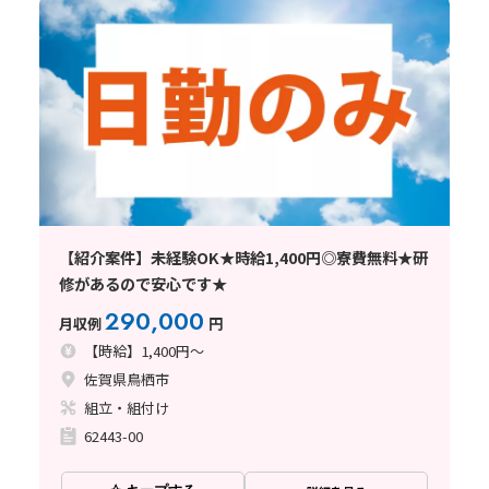
【紹介案件】未経験OK★時給1,400円◎寮費無料★研
修があるので安心です★
290,000
月収例
円
【時給】1,400円～
佐賀県鳥栖市
組立・組付け
62443-00