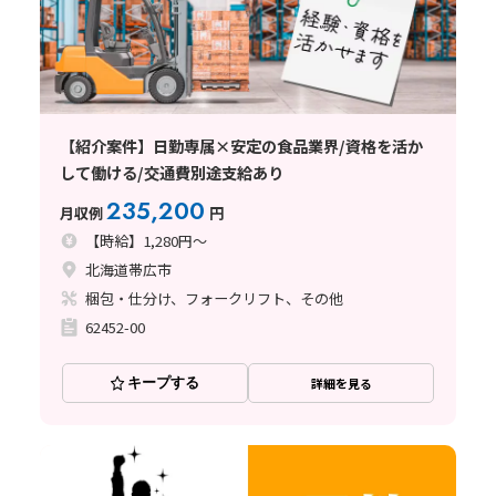
【紹介案件】日勤専属×安定の食品業界/資格を活か
して働ける/交通費別途支給あり
235,200
月収例
円
【時給】1,280円～
北海道帯広市
梱包・仕分け、フォークリフト、その他
62452-00
キープする
詳細を見る