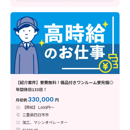
【紹介案件】寮費無料！備品付きワンルーム寮完備◎
年間休日133日！
330,000
月収例
円
【時給】1,600円～
三重県四日市市
加工、マシンオペレーター
62428-00