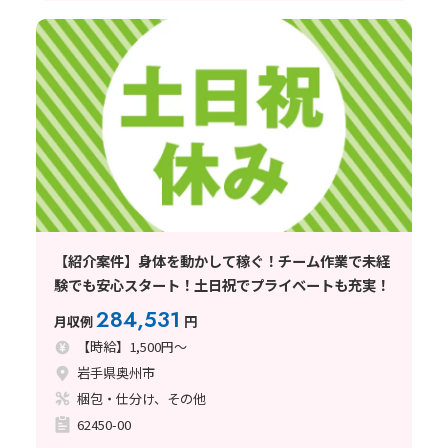
【紹介案件】身体を動かして稼ぐ！チーム作業で未経
験でも安心スタート！土日祝でプライベートも充実！
284,531
月収例
円
【時給】1,500円～
岩手県奥州市
梱包・仕分け、その他
62450-00