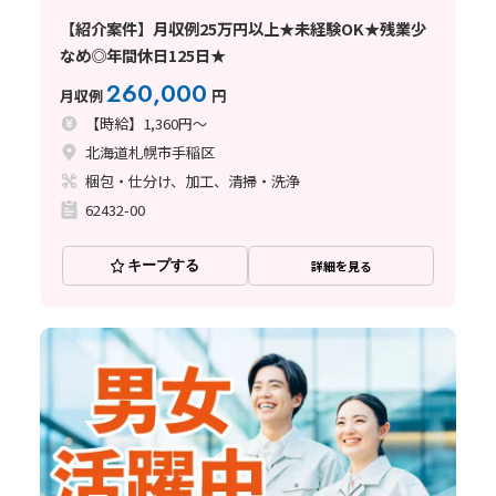
【紹介案件】月収例25万円以上★未経験OK★残業少
なめ◎年間休日125日★
260,000
月収例
円
【時給】1,360円～
北海道札幌市手稲区
梱包・仕分け、加工、清掃・洗浄
62432-00
キープする
詳細を見る