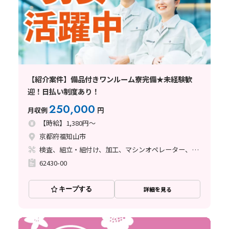
【紹介案件】備品付きワンルーム寮完備★未経験歓
迎！日払い制度あり！
250,000
月収例
円
【時給】1,380円～
京都府福知山市
検査、組立・組付け、加工、マシンオペレーター、清掃・洗浄、溶接
62430-00
キープする
詳細を見る