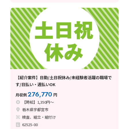
【紹介案件】日勤/土日祝休み/未経験者活躍の職場で
す/日払い・週払いOK
276,770
月収例
円
【時給】1,350円～
栃木県宇都宮市
検査、組立・組付け
62525-00