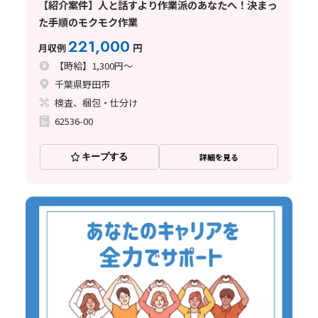
【紹介案件】人と話すより作業派のあなたへ！決まっ
た手順のモクモク作業
221,000
月収例
円
【時給】1,300円～
千葉県野田市
検査、梱包・仕分け
62536-00
キープする
詳細を見る