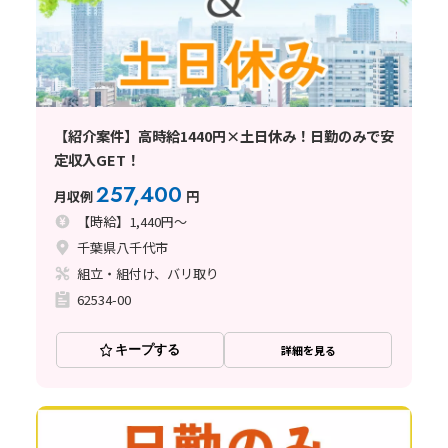
【紹介案件】高時給1440円×土日休み！日勤のみで安
定収入GET！
257,400
月収例
円
【時給】1,440円～
千葉県八千代市
組立・組付け、バリ取り
62534-00
キープする
詳細を見る