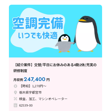
【紹介案件】交替/平日にお休みのある4勤2休/充実の
研修制度
247,400
月収例
円
【時給】1,270円～
栃木県宇都宮市
検査、加工、マシンオペレーター
62539-00