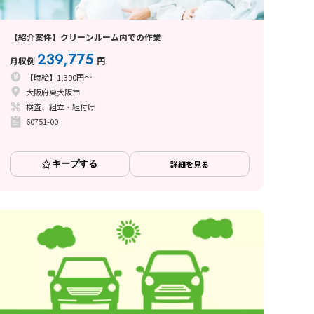
【紹介案件】クリーンルーム内での作業
239,775
月収例
円
【時給】1,390円～
大阪府東大阪市
検査、組立・組付け
60751-00
キープする
詳細を見る