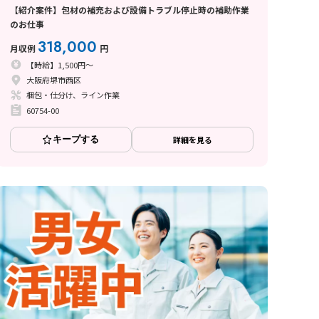
【紹介案件】包材の補充および設備トラブル停止時の補助作業
のお仕事
318,000
月収例
円
【時給】1,500円～
大阪府堺市西区
梱包・仕分け、ライン作業
60754-00
キープする
詳細を見る