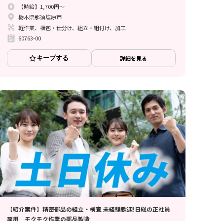
【時給】1,700円～
栃木県那須塩原市
軽作業、梱包・仕分け、組立・組付け、加工
60763-00
キープする
詳細を見る
【紹介案件】精密部品の組立・検査 未経験歓迎!日総の正社員
雇用 モクモク作業の部品製造