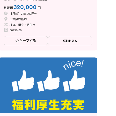
320,000
月収例
円
【月給】248,000円～
三重県松阪市
検査、組立・組付け
60758-00
キープする
詳細を見る