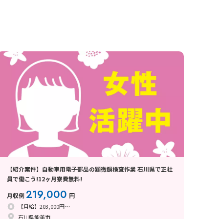
【紹介案件】自動車用電子部品の顕微鏡検査作業 石川県で正社
員で働こう!12ヶ月寮費無料!
219,000
月収例
円
【月給】203,000円～
石川県能美市