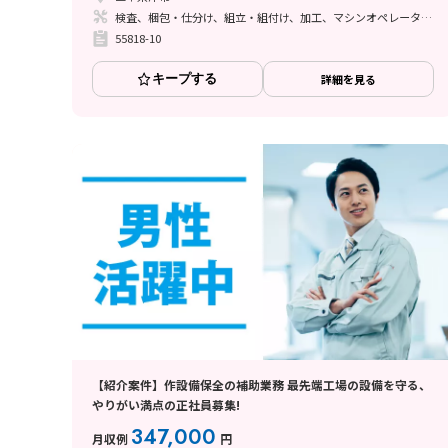
検査、梱包・仕分け、組立・組付け、加工、マシンオペレーター、清掃・洗浄、品質管理、ライン作業、バリ取り
55818-10
キープする
詳細を見る
【紹介案件】作設備保全の補助業務 最先端工場の設備を守る、
やりがい満点の正社員募集!
347,000
月収例
円