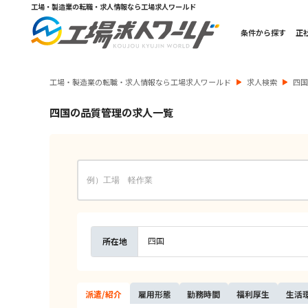
工場・製造業の転職・求人情報なら工場求人ワールド
条件から探す
正
工場・製造業の転職・求人情報なら工場求人ワールド
求人検索
四
四国の品質管理の求人一覧
四国
所在地
派遣/
紹介
雇用
形態
勤務
時間
福利
厚生
生活