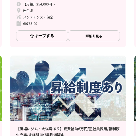
【月給】254,000円～
岩手県
メンテナンス・保全
60765-00
キープする
詳細を見る
【職場にジム・大浴場あり】寮費補助6万円/正社員採用/福利厚
生充実/未経験OK/男性活躍中