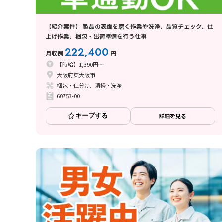
【紹介案件】 製品の表面を磨く作業や洗浄、品質チェック、仕
上げ作業、梱包・出荷準備を行う仕事
222,400
月収例
円
【時給】1,390円～
大阪府東大阪市
梱包・仕分け、清掃・洗浄
60753-00
キープする
詳細を見る