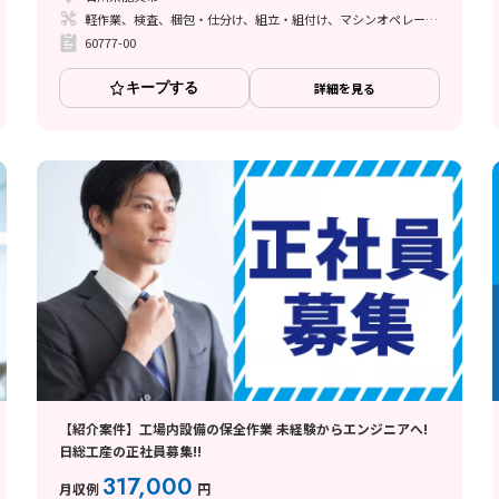
軽作業、検査、梱包・仕分け、組立・組付け、マシンオペレーター、メンテナンス・保全
60777-00
キープする
詳細を見る
【紹介案件】工場内設備の保全作業 未経験からエンジニアへ!
日総工産の正社員募集!!
317,000
月収例
円