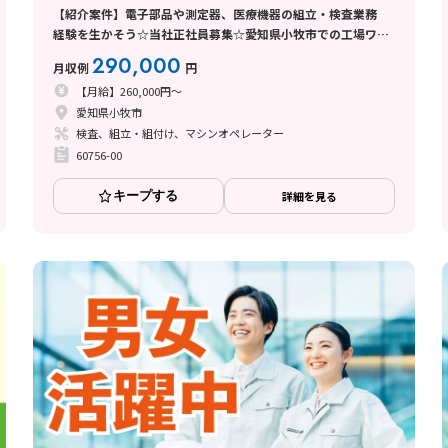
【紹介案件】電子部品や測定器、医療機器の組立・検査業務
経験を生かそう☆当社正社員募集☆愛知県小牧市での工場ワー
ク
290,000
月収例
円
【月給】260,000円～
愛知県小牧市
検査、組立・組付け、マシンオペレーター
60756-00
キープする
詳細を見る