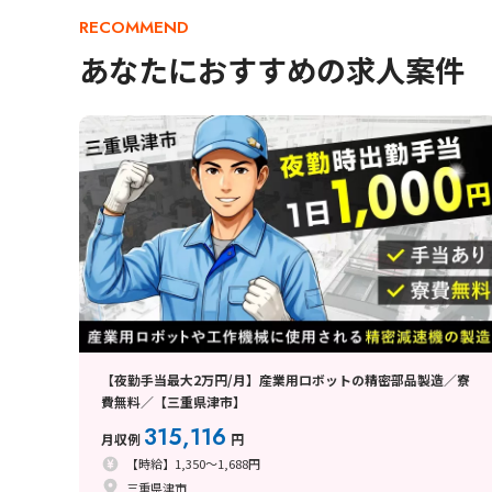
RECOMMEND
あなたにおすすめの求人案件
【夜勤手当最大2万円/月】産業用ロボットの精密部品製造／寮
費無料／【三重県津市】
315,116
月収例
円
【時給】1,350～1,688円
三重県津市