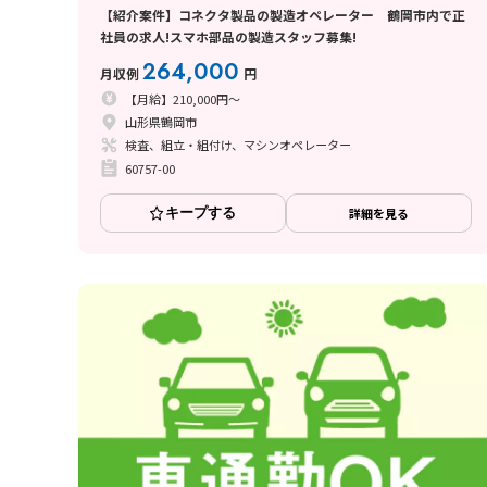
【紹介案件】コネクタ製品の製造オペレーター 鶴岡市内で正
社員の求人!スマホ部品の製造スタッフ募集!
264,000
月収例
円
【月給】210,000円～
山形県鶴岡市
検査、組立・組付け、マシンオペレーター
60757-00
キープする
詳細を見る