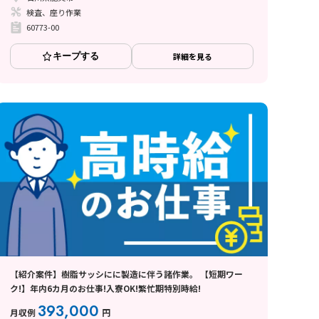
検査、座り作業
60773-00
キープする
詳細を見る
【紹介案件】樹脂サッシにに製造に伴う諸作業。 【短期ワー
ク!】年内6カ月のお仕事!入寮OK!繁忙期特別時給!
393,000
月収例
円