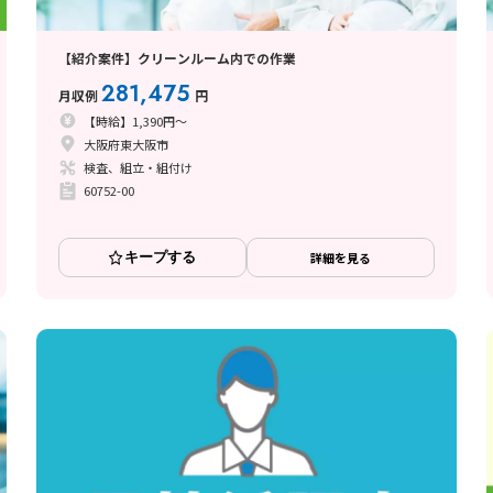
【紹介案件】クリーンルーム内での作業
281,475
月収例
円
【時給】1,390円～
大阪府東大阪市
検査、組立・組付け
60752-00
キープする
詳細を見る