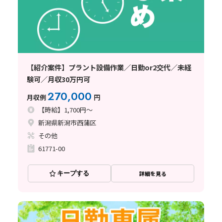
【紹介案件】プラント設備作業／日勤or2交代／未経
験可／月収30万円可
270,000
月収例
円
【時給】1,700円～
新潟県新潟市西蒲区
その他
61771-00
キープする
詳細を見る