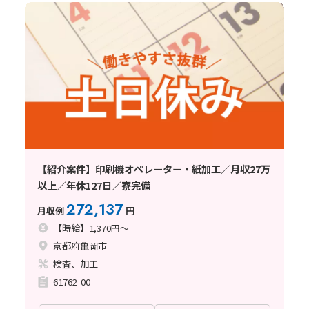
【紹介案件】印刷機オペレーター・紙加工／月収27万
以上／年休127日／寮完備
272,137
月収例
円
【時給】1,370円～
京都府亀岡市
検査、加工
61762-00