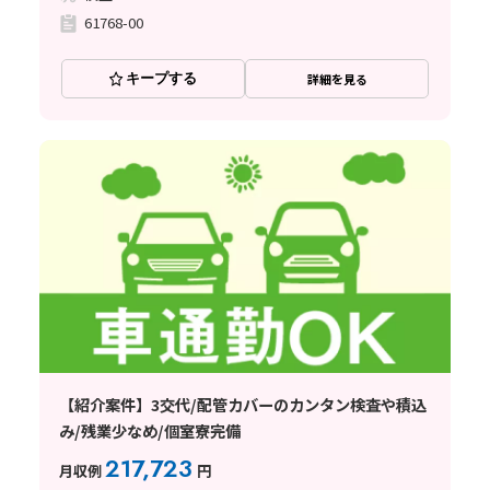
61768-00
キープする
詳細を見る
【紹介案件】3交代/配管カバーのカンタン検査や積込
み/残業少なめ/個室寮完備
217,723
月収例
円