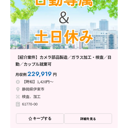
【紹介案件】カメラ部品製造／ガラス加工・検査／日
勤／カップル就業可
229,919
月収例
円
【時給】1,420円～
静岡県伊東市
検査、加工
61770-00
キープする
詳細を見る