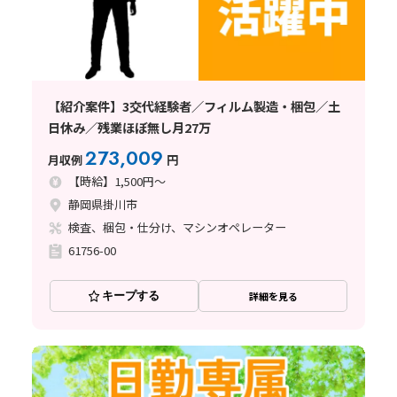
【紹介案件】3交代経験者／フィルム製造・梱包／土
日休み／残業ほぼ無し月27万
273,009
月収例
円
【時給】1,500円～
静岡県掛川市
検査、梱包・仕分け、マシンオペレーター
61756-00
キープする
詳細を見る