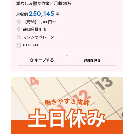
業なし＆黙々作業／月収25万
250,145
月収例
円
【時給】1,360円～
静岡県掛川市
マシンオペレーター
61766-00
キープする
詳細を見る