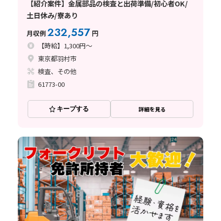
【紹介案件】金属部品の検査と出荷準備/初心者OK/
土日休み/寮あり
232,557
月収例
円
【時給】1,300円～
東京都羽村市
検査、その他
61773-00
キープする
詳細を見る