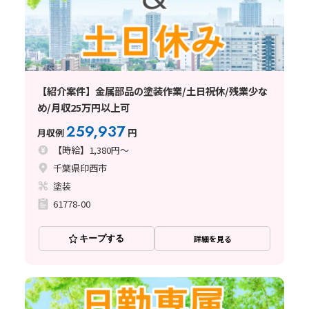
【紹介案件】金属部品の塗装作業/土日祝休/残業少な
め/月収25万円以上可
259,937
月収例
円
【時給】1,380円～
千葉県印西市
塗装
61778-00
キープする
詳細を見る