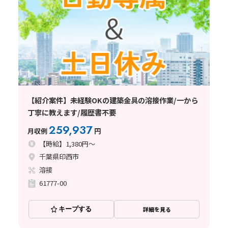
【紹介案件】未経験OKの建築金具の溶接作業/一から
丁寧に教えます/履歴書不要
259,937
月収例
円
【時給】1,380円～
千葉県印西市
溶接
61777-00
キープする
詳細を見る