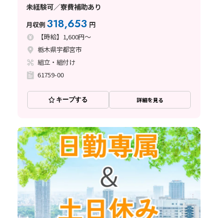
未経験可／寮費補助あり
318,653
月収例
円
【時給】1,600円～
栃木県宇都宮市
組立・組付け
61759-00
キープする
詳細を見る