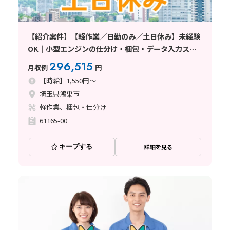
【紹介案件】【軽作業／日勤のみ／土日休み】未経験
OK｜小型エンジンの仕分け・梱包・データ入力スタ
ッフ｜時給1550円｜残業少なめ｜マイカー通勤
296,515
月収例
円
OK〈埼玉県鴻巣市〉
【時給】1,550円～
埼玉県鴻巣市
軽作業、梱包・仕分け
61165-00
キープする
詳細を見る