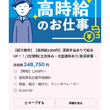
【紹介案件】【高時給1800円】深夜手当ありで給与
UP！！/2交替制/土日休み・大型連休あり/家具家電付
きの1R寮完備
348,750
月収例
円
【時給】1,800円～
愛知県名古屋市瑞穂区
検査、組立・組付け、マシンオペレーター
61150-00
キープする
詳細を見る