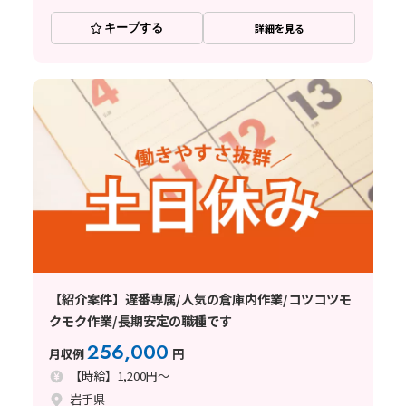
キープする
詳細を見る
【紹介案件】遅番専属/人気の倉庫内作業/コツコツモ
クモク作業/長期安定の職種です
256,000
月収例
円
【時給】1,200円～
岩手県