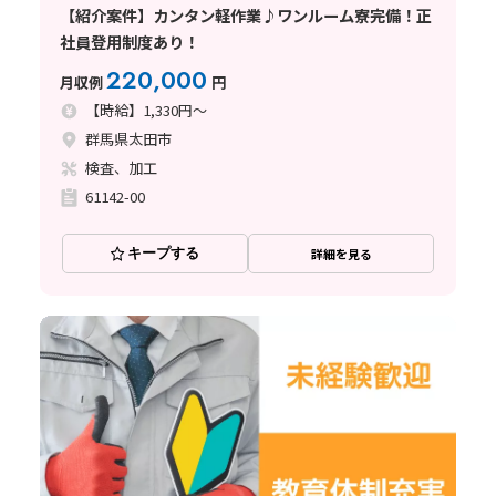
【紹介案件】カンタン軽作業♪ワンルーム寮完備！正
社員登用制度あり！
220,000
月収例
円
【時給】1,330円～
群馬県太田市
検査、加工
61142-00
キープする
詳細を見る