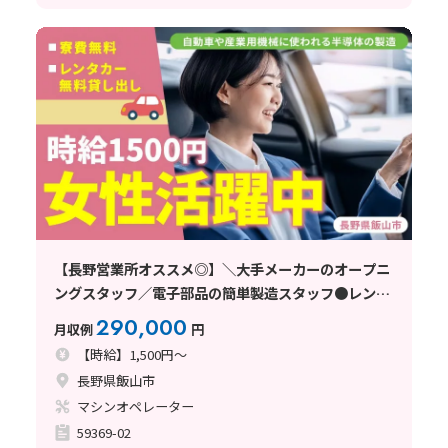
【長野営業所オススメ◎】＼大手メーカーのオープニ
ングスタッフ／電子部品の簡単製造スタッフ●レンタ
カー無料貸出●50代活躍中！●長野県飯山市
290,000
月収例
円
【時給】1,500円～
長野県飯山市
マシンオペレーター
59369-02