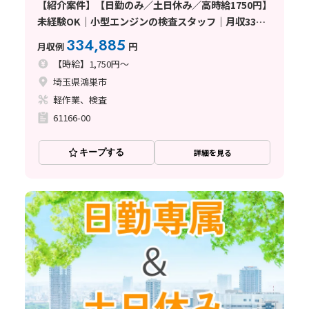
【紹介案件】【日勤のみ／土日休み／高時給1750円】
未経験OK｜小型エンジンの検査スタッフ｜月収33万
円以上可｜マイカー通勤OK〈埼玉県鴻巣市〉
334,885
月収例
円
【時給】1,750円～
埼玉県鴻巣市
軽作業、検査
61166-00
キープする
詳細を見る