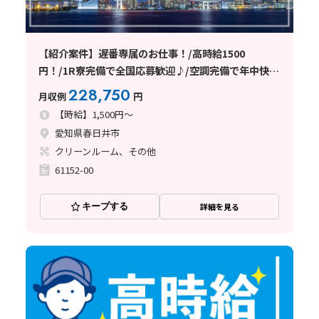
【紹介案件】遅番専属のお仕事！/高時給1500
円！/1R寮完備で全国応募歓迎♪/空調完備で年中快
適/土日休み/未経験者の方大歓迎！
228,750
月収例
円
【時給】1,500円～
愛知県春日井市
クリーンルーム、その他
61152-00
キープする
詳細を見る