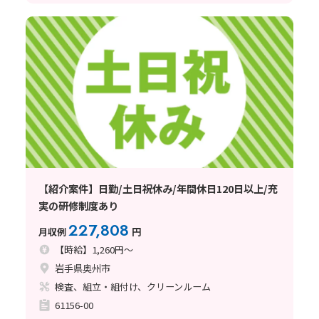
【紹介案件】日勤/土日祝休み/年間休日120日以上/充
実の研修制度あり
227,808
月収例
円
【時給】1,260円～
岩手県奥州市
検査、組立・組付け、クリーンルーム
61156-00