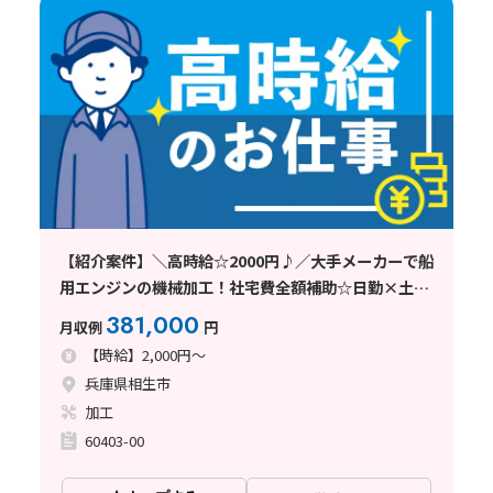
【紹介案件】＼高時給☆2000円♪／大手メーカーで船
用エンジンの機械加工！社宅費全額補助☆日勤×土日
祝休！
381,000
月収例
円
【時給】2,000円～
兵庫県相生市
加工
60403-00