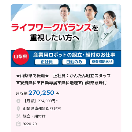
★山梨県で転職★ 正社員：かんたん組立スタッフ
▼寮費無料▼日勤専属▼無料送迎▼山梨県忍野村
270,250
月収例
円
【月給】224,000円～
山梨県南都留郡忍野村
組立・組付け
9220-20