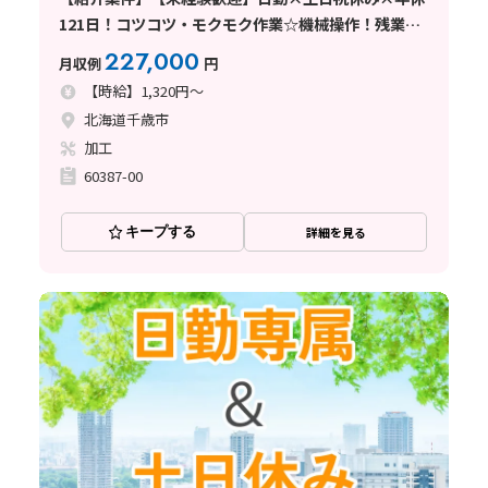
121日！コツコツ・モクモク作業☆機械操作！残業ほ
ぼナシ◎
227,000
月収例
円
【時給】1,320円～
北海道千歳市
加工
60387-00
キープする
詳細を見る