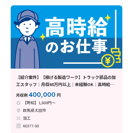
【紹介案件】【稼げる製造ワーク】トラック部品の加
工スタッフ｜月収40万円以上｜未経験OK｜高時給
1800円｜寮費無料｜土日休み｜即日面接可〈群馬県太
400,000
月収例
円
田市〉
【時給】1,800円～
群馬県太田市
加工
60377-00