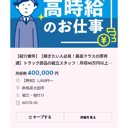
【紹介案件】【稼ぎたい人必見！最高クラスの厚待
遇】トラック部品の組立スタッフ｜月収40万円以上｜
未経験OK｜高時給1800円｜寮費無料｜土日休み｜即
400,000
月収例
円
入寮可｜即日面接可〈群馬県太田市
【時給】1,800円～
群馬県太田市
組立・組付け
60378-00
キープする
詳細を見る