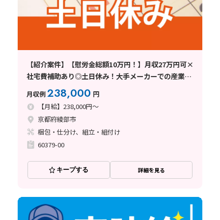
【紹介案件】【慰労金総額10万円！】月収27万円可×
社宅費補助あり◎土日休み！大手メーカーでの産業用
ホースの取付け・梱包など！
238,000
月収例
円
【月給】238,000円～
京都府綾部市
梱包・仕分け、組立・組付け
60379-00
キープする
詳細を見る