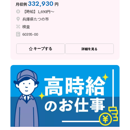
332,930
月収例
円
【時給】1,690円～
兵庫県たつの市
検査
60395-00
キープする
詳細を見る