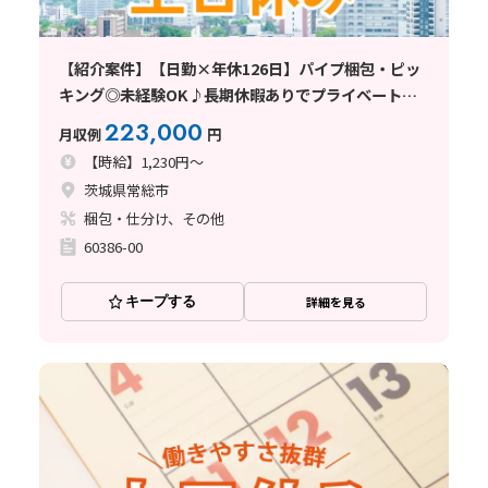
【紹介案件】【日勤×年休126日】パイプ梱包・ピッ
キング◎未経験OK♪長期休暇ありでプライベート充
実
223,000
月収例
円
【時給】1,230円～
茨城県常総市
梱包・仕分け、その他
60386-00
キープする
詳細を見る