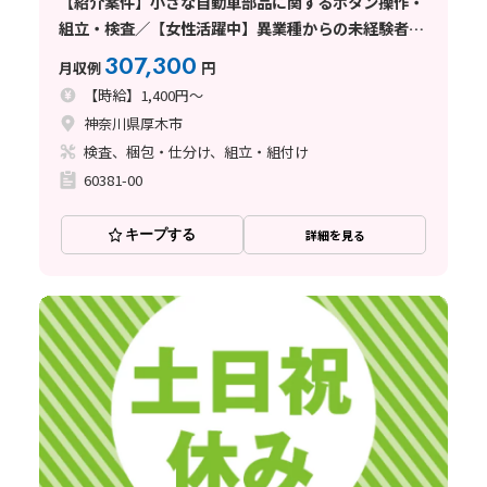
【紹介案件】小さな自動車部品に関するボタン操作・
組立・検査／【女性活躍中】異業種からの未経験者も
多いです！！ 寮費無料です◎
307,300
月収例
円
【時給】1,400円～
神奈川県厚木市
検査、梱包・仕分け、組立・組付け
60381-00
キープする
詳細を見る