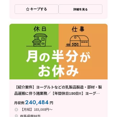
キープする
詳細を見る
【紹介案件】ヨーグルトなどの乳製品製造・部材・製
品運搬に伴う諸業務／【年間休日180日!!】ヨーグル
ト製造会社での正社員のお仕事♪
240,484
月収例
円
【月給】183,000円～
群馬県館林市