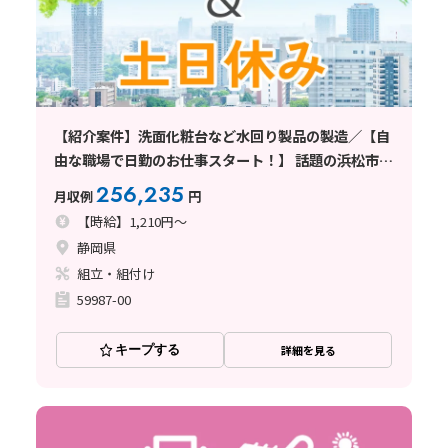
【紹介案件】洗面化粧台など水回り製品の製造／【自
由な職場で日勤のお仕事スタート！】 話題の浜松市で
大活躍！！
256,235
月収例
円
【時給】1,210円～
静岡県
組立・組付け
59987-00
キープする
詳細を見る