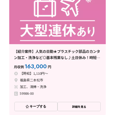
【紹介案件】人気の日勤★プラスチック部品のカンタ
ン加工・洗浄など◎基本残業なし♪土日休み！時短勤
務可◎
163,000
月収例
円
【時給】1,110円～
福島県二本松市
加工、清掃・洗浄
59986-00
キープする
詳細を見る