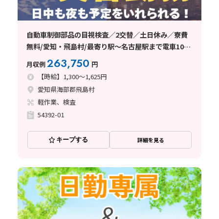
自動車制御部品の目視検査／2交替／土日休み／寮費
無料/愛知・飛島村/最寄り駅～名古屋駅まで電車10
分！
263,750
月収例
円
【時給】1,300～1,625円
愛知県海部郡飛島村
軽作業、検査
54392-01
キープする
詳細を見る