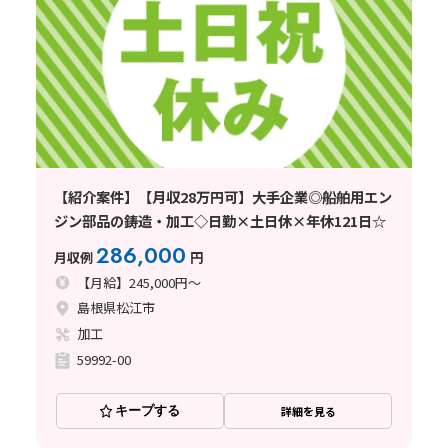
【紹介案件】【月収28万円可】大手企業◎船舶用エン
ジン部品の鋳造・加工◇日勤×土日休×年休121日☆
286,000
月収例
円
【月給】245,000円～
島根県松江市
加工
59992-00
キープする
詳細を見る