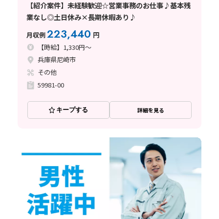
【紹介案件】未経験歓迎☆営業事務のお仕事♪基本残
業なし◎土日休み×長期休暇あり♪
223,440
月収例
円
【時給】1,330円～
兵庫県尼崎市
その他
59981-00
キープする
詳細を見る