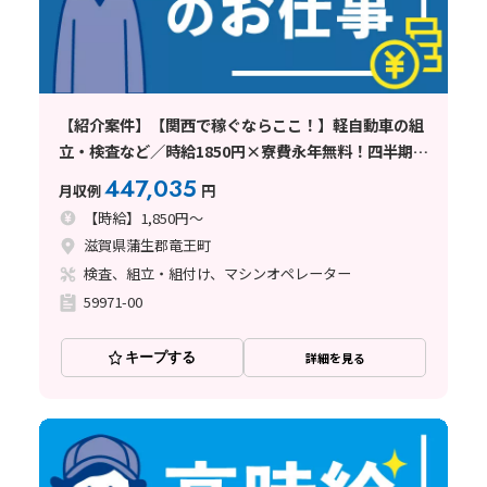
【紹介案件】【関西で稼ぐならここ！】軽自動車の組
立・検査など／時給1850円×寮費永年無料！四半期手
当あり！
447,035
月収例
円
【時給】1,850円～
滋賀県蒲生郡竜王町
検査、組立・組付け、マシンオペレーター
59971-00
キープする
詳細を見る