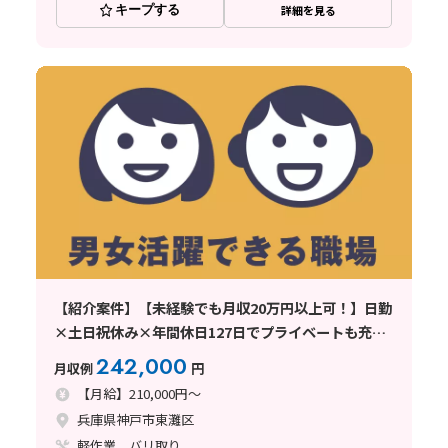
キープする
詳細を見る
【紹介案件】【未経験でも月収20万円以上可！】日勤
×土日祝休み×年間休日127日でプライベートも充実
◎手のひらサイズ部品の簡単な加工☆万全の教育体制
242,000
月収例
円
☆髪色&髪型も自由♪
【月給】210,000円～
兵庫県神戸市東灘区
軽作業、バリ取り