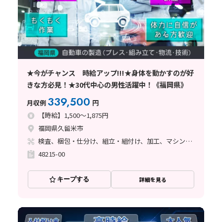
★今がチャンス 時給アップ!!!★身体を動かすのが好
きな方必見！★30代中心の男性活躍中！《福岡県》
339,500
月収例
円
【時給】1,500～1,875円
福岡県久留米市
検査、梱包・仕分け、組立・組付け、加工、マシンオペレーター、立ち作業
48215-00
キープする
詳細を見る