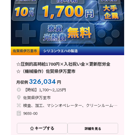
☆圧倒的高時給1700円×入社祝い金×更新慰労金
☆（機械操作）佐賀県伊万里市
326,034
月収例
円
【時給】1,700～2,125円
佐賀県伊万里市
検査、加工、マシンオペレーター、クリーンルーム、立ち作業
9693-00
キープする
詳細を見る