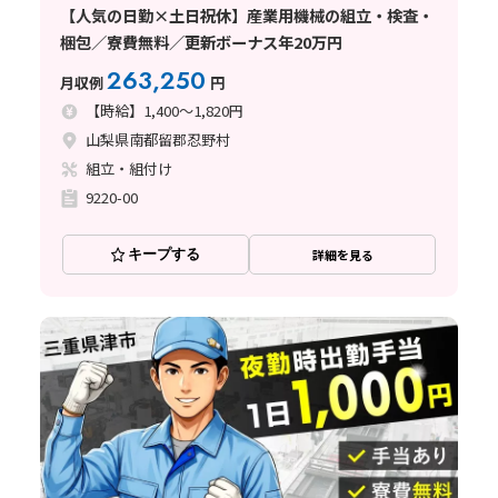
【人気の日勤×土日祝休】産業用機械の組立・検査・
梱包／寮費無料／更新ボーナス年20万円
263,250
月収例
円
【時給】1,400～1,820円
山梨県南都留郡忍野村
組立・組付け
9220-00
キープする
詳細を見る