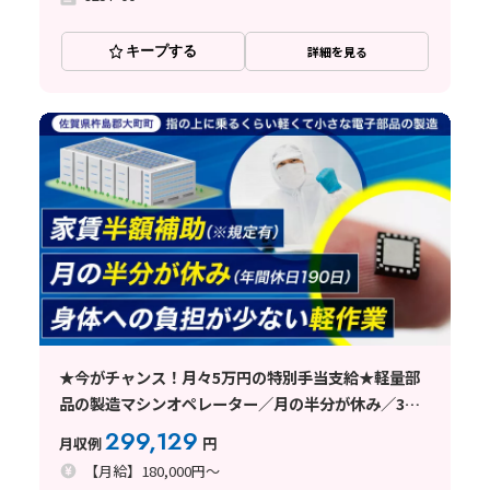
キープする
詳細を見る
★今がチャンス！月々5万円の特別手当支給★軽量部
品の製造マシンオペレーター／月の半分が休み／3勤3
休／日払い可
299,129
月収例
円
【月給】180,000円～