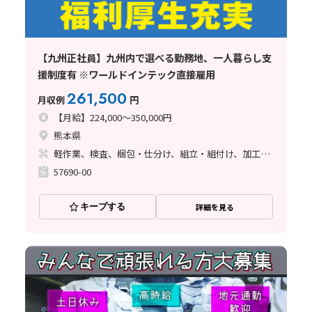
【九州正社員】九州内で選べる勤務地、一人暮らし支
援制度有 ※ワールドインテック直接雇用
261,500
月収例
円
【月給】224,000～350,000円
熊本県
軽作業、検査、梱包・仕分け、組立・組付け、加工、マシンオペレーター、クリーンルーム、清掃・洗浄、品質管理、メンテナンス・保全、フォークリフト、座り作業、玉掛け・クレーン、ライン作業、ハンダ付け、鋳造・鍛造、立ち作業、溶接、塗装、バリ取り
57690-00
キープする
詳細を見る