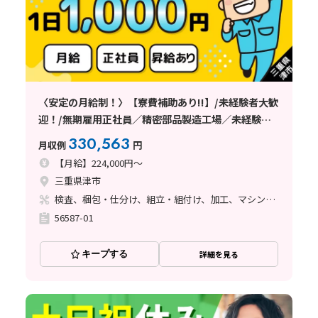
〈安定の月給制！〉【寮費補助あり!!】/未経験者大歓
迎！/無期雇用正社員／精密部品製造工場／未経験者
大歓迎！／充実の研修制度【三重県津市】
330,563
月収例
円
【月給】224,000円～
三重県津市
検査、梱包・仕分け、組立・組付け、加工、マシンオペレーター、清掃・洗浄、品質管理、ライン作業、バリ取り
56587-01
キープする
詳細を見る