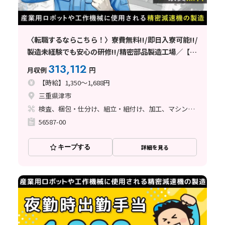
〈転職するならこちら！〉寮費無料!!/即日入寮可能!!/
製造未経験でも安心の研修!!/精密部品製造工場／【三
重県津市】
313,112
月収例
円
【時給】1,350～1,688円
三重県津市
検査、梱包・仕分け、組立・組付け、加工、マシンオペレーター、清掃・洗浄、品質管理、ライン作業、バリ取り
56587-00
キープする
詳細を見る